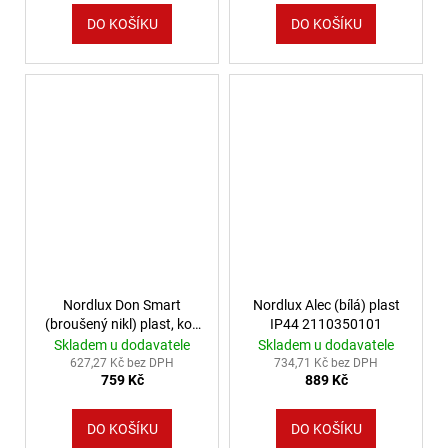
DO KOŠÍKU
DO KOŠÍKU
Nordlux Don Smart
Nordlux Alec (bílá) plast
(broušený nikl) plast, kov
IP44 2110350101
IP65 2110900155
Skladem u dodavatele
Skladem u dodavatele
627,27 Kč bez DPH
734,71 Kč bez DPH
759 Kč
889 Kč
DO KOŠÍKU
DO KOŠÍKU