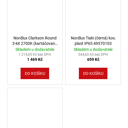
Nordlux Clarkson Round
Nordlux Tiaki (černá) kov,
3-kit 2700K (kartáčovaná
plast IP65 49570103
ocel) plast, kov IP65
Skladem u dodavatele
Skladem u dodavatele
47590132
1 214,05 Kč bez DPH
544,63 Kč bez DPH
1 469 Kč
659 Kč
DO KOŠÍKU
DO KOŠÍKU