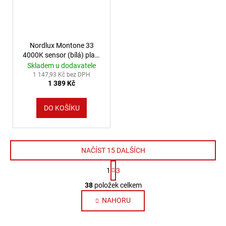
Nordlux Montone 33
4000K sensor (bílá) plast
IP44 2210486101
Skladem u dodavatele
1 147,93 Kč bez DPH
1 389 Kč
DO KOŠÍKU
NAČÍST 15 DALŠÍCH
Stránkování
1
3
Ovládací prvky výpisu
38
položek celkem
NAHORU