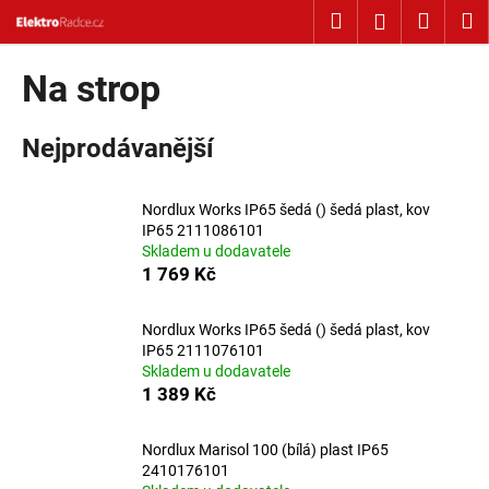
Košík
Přejít na obsah
Hledat
Nákup
M
Přihlášení
Zpět
Zpět
Na strop
C
Nejprodávanější
o
p
o
Nordlux Works IP65 šedá () šedá plast, kov
t
IP65 2111086101
Skladem u dodavatele
ř
1 769 Kč
e
b
Nordlux Works IP65 šedá () šedá plast, kov
u
IP65 2111076101
j
Skladem u dodavatele
1 389 Kč
e
t
Nordlux Marisol 100 (bílá) plast IP65
e
2410176101
n