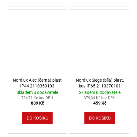
Nordlux Alec (černá) plast
Nordlux Siege (bílá) plast,
IP44 2110350103
kov IP65 2110370101
Skladem u dodavatele
Skladem u dodavatele
734,71 Kč bez DPH
379,34 Kč bez DPH
889 Kč
459 Kč
DO KOŠÍKU
DO KOŠÍKU