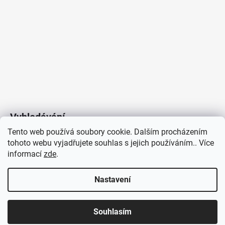
Vyhledávání
Tento web používá soubory cookie. Dalším procházením
tohoto webu vyjadřujete souhlas s jejich používáním.. Více
HLEDAT
informací
zde
.
Nastavení
Copyright 2026
Vytvořil Shoptet
/
Elektroradce.cz
. Všechna
J&K
Souhlasím
práva vyhrazena.
Pro