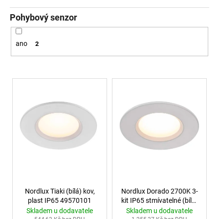
106
Kč
Pohybový senzor
ano
2
Výpis produktů
Nordlux Tiaki (bílá) kov,
Nordlux Dorado 2700K 3-
plast IP65 49570101
kit IP65 stmívatelné (bílá)
plast, kov IP65 49410101
Skladem u dodavatele
Skladem u dodavatele