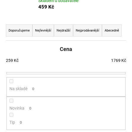
Skladem u dodavatele
a
459 Kč
j
í
Řazení produktů
t
Doporučujeme
Nejlevnější
Nejdražší
Nejprodávanější
Abecedně
?
Cena
259
Kč
1769
Kč
HLEDAT
Na skladě
0
D
o
p
Novinka
0
o
r
Tip
0
u