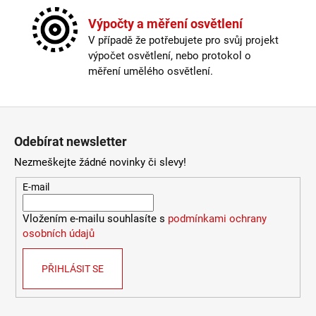
Světelný tok
:
1001lm a více
2
Typ bodovky
:
vestavná
Výpočty a měření osvětlení
632
Výška
:
do 1m
Kč
V případě že potřebujete pro svůj projekt
Závit
:
zabudovaná LED
výpočet osvětlení, nebo protokol o
Žárovka
:
LED
měření umělého osvětlení.
Životnost žárovky
:
20000 hodin
Barevná teplota
:
2700-3000K (obytná zóna)
Index podání barev (CRI)
:
80 Ra
Zápatí
Kabel součástí balení
:
není
Odebírat newsletter
Krytí
:
IP44 a více
Materiál
:
kov
Nezmeškejte žádné novinky či slevy!
Možnost paralelního zapojení
:
ano
E-mail
Počet stínítek
:
3
Provedení
:
bílá
Vložením e-mailu souhlasíte s
podmínkami ochrany
Stmívatelné
:
ano
osobních údajů
Typ bodovky
:
vestavná
Výška
:
do 1m
Závit
:
zabudovaná LED
PŘIHLÁSIT SE
Žárovka
:
LED
Životnost žárovky
:
20000 hodin
Světelný tok
:
1001lm a více