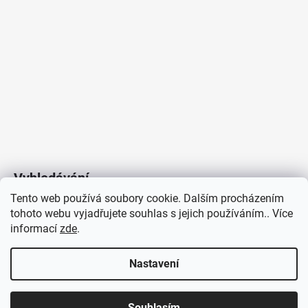
Vyhledávání
Tento web používá soubory cookie. Dalším procházením
tohoto webu vyjadřujete souhlas s jejich používáním.. Více
HLEDAT
informací
zde
.
Nastavení
Copyright 2026
Vytvořil Shoptet
/
Elektroradce.cz
. Všechna
J&K
Souhlasím
práva vyhrazena.
Pro