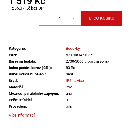
1 519 Kč
č
u
1 255,37 Kč bez DPH
j
Měrná cena:
DO KOŠÍKU
e
m
e
Kategorie
:
Bodovky
VÝPRODEJ
VZORKU
EAN
:
5701581471085
-
Barevná teplota
:
2700-3000K (obytná zóna)
LED2
Index podání barev (CRI)
:
80 Ra
STROPNÍ
Kabel součástí balení
:
není
SVÍTIDLO
MONO
Krytí
:
IP44 a více
SLIM
Materiál
:
kov
40,
Možnost paralelního zapojení
:
ano
B
30W
Počet stínidel
:
3
2CCT
Provedení
:
bílá
3000K/4000K
ČERNÁ
Více informací
-
LED2
Stmívatelné
:
ano
LIGHTING