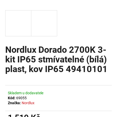
a
j
í
t
?
Nordlux Dorado 2700K 3-
kit IP65 stmívatelné (bílá)
HLEDAT
plast, kov IP65 49410101
D
o
Skladem u dodavatele
p
Kód:
69055
o
Značka:
Nordlux
r
u