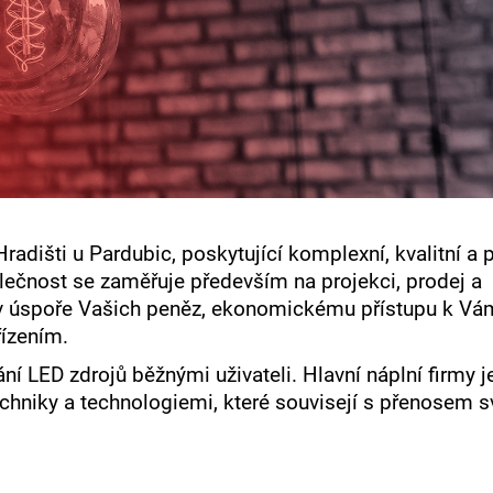
dišti u Pardubic, poskytující komplexní, kvalitní a 
olečnost se zaměřuje především na projekci, prodej a
á v úspoře Vašich peněz, ekonomickému přístupu k Vá
ízením.
í LED zdrojů běžnými uživateli. Hlavní náplní firmy j
echniky a technologiemi, které souvisejí s přenosem s