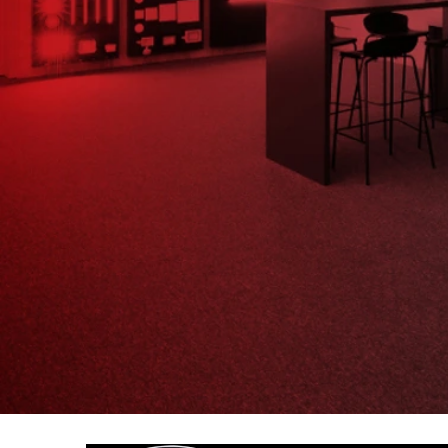
SVÍTIDLO MONO SLIM 40, B 30W 2CCT
3000K/4000K ČERNÁ - LED2 LIGHTING
2 632 Kč