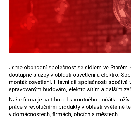
Jsme obchodní společnost se sídlem ve Starém Hra
dostupné služby v oblasti osvětlení a elektro. Sp
montáž osvětlení. Hlavní cíl společnosti spočív
spravovaným budovám, elektro sítím a dalším zař
Naše firma je na trhu od samotného počátku užíván
práce s revolučními produkty v oblasti světelné t
v domácnostech, firmách, obcích a městech.