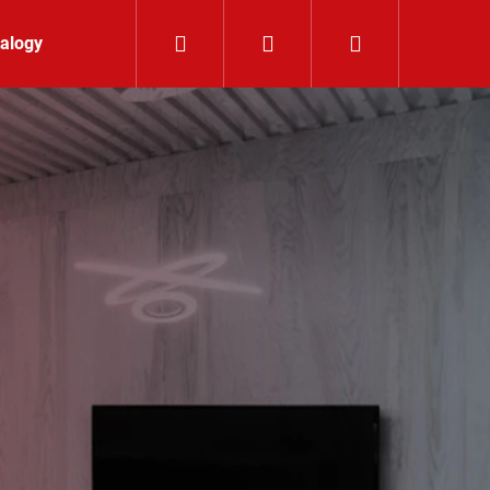
Hledat
Přihlášení
Nákupní koší
alogy
Kontakt
K 24V RGBW 9,6W IP65