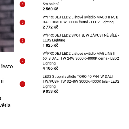
5m balení
2 560 Kč
VÝPRODEJ LED2 Lištové svítidlo MAGO II M, B
DALI DIM 10W 3000K černá - LED2 Lighting
2 772 Kč
VÝPRODEJ LED2 SPOT B, W ZÁPUSTNÉ BÍLÉ -
LED2 Lighting
1 825 Kč
VÝPRODEJ LED2 Lištové svítidlo MAGLINE II
60, B DALI TW 24W 3000K-4000K černá - LED2
Lighting
přesto
4 106 Kč
LED2 Stropní svítidlo TORO 40 P/N, W DALI
mi
TW/PUSH TW 32+8W 3000K-4000K bílá - LED2
Lighting
9 053 Kč
e
větla