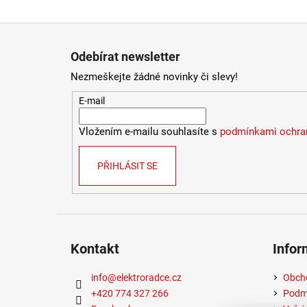
Zápatí
Odebírat newsletter
Nezmeškejte žádné novinky či slevy!
E-mail
Vložením e-mailu souhlasíte s
podmínkami ochran
PŘIHLÁSIT SE
Kontakt
Infor
info
@
elektroradce.cz
Obch
+420 774 327 266
Podmí