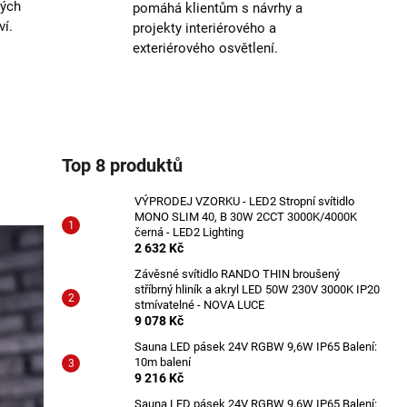
ných
pomáhá klientům s návrhy a
ví.
projekty interiérového a
exteriérového osvětlení.
Top 8 produktů
VÝPRODEJ VZORKU - LED2 Stropní svítidlo
MONO SLIM 40, B 30W 2CCT 3000K/4000K
černá - LED2 Lighting
2 632 Kč
Závěsné svítidlo RANDO THIN broušený
stříbrný hliník a akryl LED 50W 230V 3000K IP20
stmívatelné - NOVA LUCE
9 078 Kč
Sauna LED pásek 24V RGBW 9,6W IP65 Balení:
10m balení
9 216 Kč
Sauna LED pásek 24V RGBW 9,6W IP65 Balení: