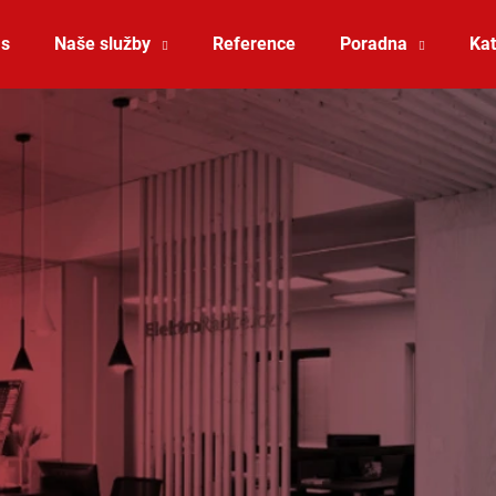
ás
Naše služby
Reference
Poradna
Kat
Co potřebujete najít?
HLEDAT
Doporučujeme
ZÁVĚSNÉ SVÍTIDLO RANDO THIN
SAUNA LED PÁSE