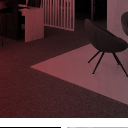
BROUŠENÝ STŘÍBRNÝ HLINÍK A AKRYL
BALENÍ: 10M BA
LED 50W 230V 3000K IP20
9 216 Kč
STMÍVATELNÉ - NOVA LUCE
9 078 Kč