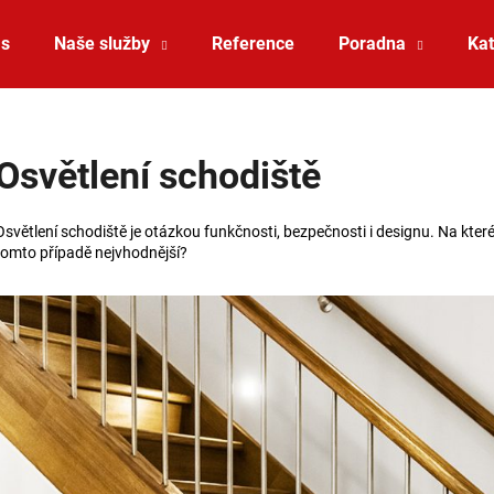
ás
Naše služby
Reference
Poradna
Kat
Co potřebujete najít?
Osvětlení schodiště
HLEDAT
Osvětlení schodiště
je otázkou funkčnosti, bezpečnosti i designu. Na které
tomto případě nejvhodnější?
Doporučujeme
SAUNA LED PÁSEK 24V RGBW 9,6W IP65
VÝPRODEJ LED2 