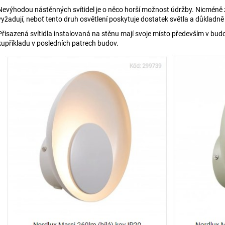
Nevýhodou nástěnných svítidel je o
něco horší možnost údržby. Nicméně z
vyžadují, neboť tento druh osvětlení poskytuje dostatek světla a důkladně
Přisazená svítidla instalovaná na stěnu mají svoje místo především v bud
kupříkladu v posledních patrech budov.