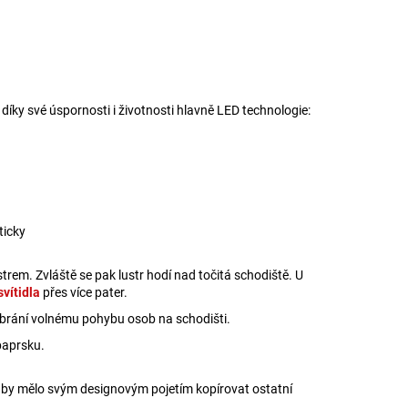
díky své úspornosti i životnosti hlavně LED technologie:
ticky
trem. Zvláště se pak lustr hodí nad točitá schodiště. U
vítidla
přes více pater.
brání volnému pohybu osob na schodišti.
paprsku.
ště by mělo svým designovým pojetím kopírovat ostatní