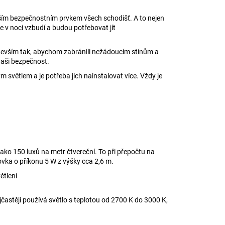
jším bezpečnostním prvkem všech schodišť. A to nejen
e v noci vzbudí a budou potřebovat jít
devším tak, abychom zabránili nežádoucím stínům a
naši bezpečnost.
 světlem a je potřeba jich nainstalovat více. Vždy je
jako 150 luxů na metr čtvereční. To při přepočtu na
vka o příkonu 5 W z výšky cca 2,6 m.
ětlení
častěji používá světlo s teplotou od 2700 K do 3000 K,