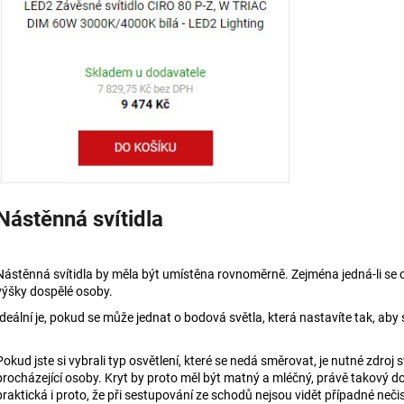
Nástěnná svítidla
Nástěnná svítidla by měla být umístěna rovnoměrně. Zejména jedná-li se o 
výšky dospělé osoby.
Ideální je, pokud se může jednat o bodová světla, která nastavíte tak, aby 
Pokud jste si vybrali
typ osvětlení, které se nedá směrovat, je nutné zdroj
procházející osoby. Kryt by proto měl být matný a mléčný, právě takový do
praktická i proto, že při sestupování ze schodů nejsou vidět případné nečis