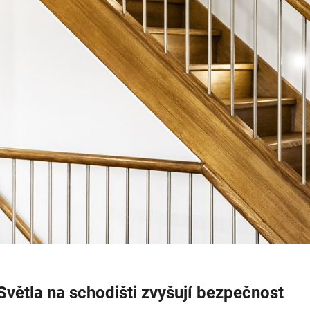
BALENÍ: 5M BALENÍ
MAGO II M, B DA
ČERNÁ - LED2 L
2 560 Kč
2 772 Kč
Světla na schodišti zvyšují bezpečnost