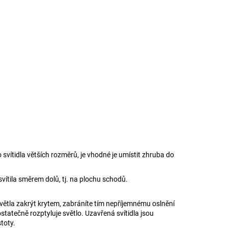
svítidla větších rozměrů, je vhodné je umístit zhruba do
svítila směrem dolů, tj. na plochu schodů.
 světla zakrýt krytem, zabráníte tím nepříjemnému oslnění
statečně rozptyluje světlo. Uzavřená svítidla jsou
toty.