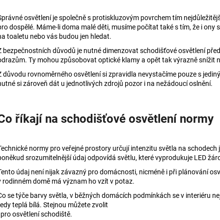
Správné osvětlení je společně s protiskluzovým povrchem tím
nejdůležitě
pro dospělé. Máme-li doma malé děti, musíme počítat také s tím, že i ony s
na toaletu nebo vás budou jen hledat.
Z bezpečnostních důvodů je nutné dimenzovat schodišťové osvětlení pře
odrazům. Ty mohou způsobovat optické klamy a opět tak výrazně snížit 
Z důvodu rovnoměrného osvětlení si zpravidla nevystačíme pouze s jediným
nutné si zároveň dát u jednotlivých zdrojů pozor i na nežádoucí oslnění.
Co říkají na schodišťové osvětlení normy
Technické normy pro veřejné prostory
určují intenzitu světla na schodech 
poněkud srozumitelnější údaj odpovídá světlu, které vyprodukuje LED žáro
Tento údaj není nijak závazný pro domácnosti, nicméně i při plánování osv
v rodinném domě má význam ho vzít v potaz.
Co se týče barvy světla, v běžných domácích podmínkách se v interiéru nej
tedy teplá bílá. Stejnou můžete zvolit
i pro osvětlení schodiště.