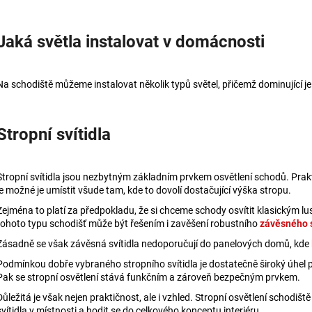
Jaká světla instalovat v domácnosti
Na schodiště můžeme instalovat několik typů světel, přičemž dominující je 
Stropní svítidla
Stropní svítidla jsou
nezbytným základním prvkem osvětlení schodů. Prak
je možné je umístit všude tam, kde to dovolí dostačující výška stropu.
Zejména to platí za předpokladu, že si chceme schody osvítit klasickým lus
tohoto typu schodišť může být řešením i zavěšení robustního
závěsného s
Zásadně se však závěsná svítidla
nedoporučují do panelových domů, kde 
Podmínkou dobře vybraného stropního svítidla je dostatečně široký úhel 
Pak se stropní osvětlení stává funkčním a zároveň bezpečným prvkem.
Důležitá je však nejen praktičnost, ale i vzhled. Stropní osvětlení schodi
svítidla v místnosti a hodit se do celkového konceptu interiéru.