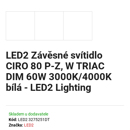
a
j
í
t
?
LED2 Závěsné svítidlo
CIRO 80 P-Z, W TRIAC
HLEDAT
DIM 60W 3000K/4000K
bílá - LED2 Lighting
D
o
p
o
Skladem u dodavatele
r
Kód:
LED2 3275251DT
u
Značka:
LED2