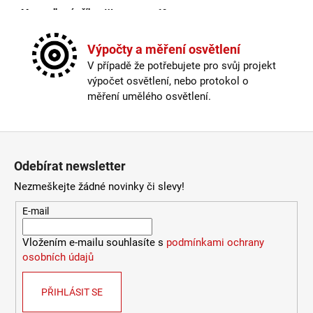
Max. celkový příkon W
:
60
Max. příkon světelného zdroje
:
60W
Napájecí napětí
:
220-240V
Výpočty a měření osvětlení
Ochrana IP
:
IP20
V případě že potřebujete pro svůj projekt
Patice
:
LED
výpočet osvětlení, nebo protokol o
Počet světelných zdrojů
:
1
měření umělého osvětlení.
Pro prostor o velikosti
:
<20 m2
Proudové zatížení
:
2x750mA
Průměr v mm
:
800
Zápatí
Skladová dostupnost
:
Do 10 dnů
Odebírat newsletter
Stmívatelné
:
ano
Světelný tok
:
4200lm
Nezmeškejte žádné novinky či slevy!
Teplota barvy světla
:
3000/4000K
E-mail
Třída ochrany
:
II
Úhel záření
:
160°
Vložením e-mailu souhlasíte s
podmínkami ochrany
Včetně světelného zdroje
:
ano
osobních údajů
Výkon
:
60W
Výrobce
:
LED2
Výška v mm
:
40
PŘIHLÁSIT SE
Životnost
:
50000h