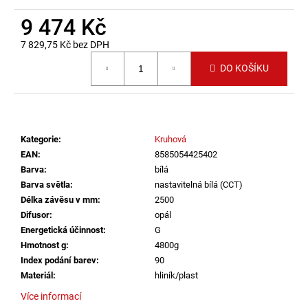
č
u
9 474 Kč
j
7 829,75 Kč bez DPH
e
Měrná cena:
m
DO KOŠÍKU
e
SAUNA
LED
Kategorie
:
Kruhová
PÁSEK
24V
EAN
:
8585054425402
RGBW
Barva
:
bílá
9,6W
Barva světla
:
nastavitelná bílá (CCT)
IP65
BALENÍ:
Délka závěsu v mm
:
2500
5M
Difusor
:
opál
BALENÍ
Energetická účinnost
:
G
2
Hmotnost g
:
4800g
560
Index podání barev
:
90
Kč
Materiál
:
hliník/plast
Více informací