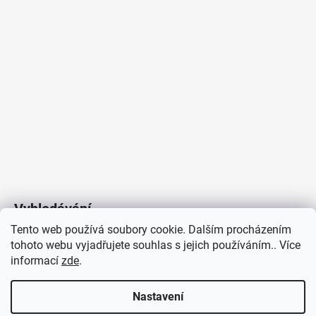
Proudové zatížení
:
2x750mA
Včetně světelného zdroje
:
ano
Materiál
:
hliník/silikon
Barva
:
bílá
Počet světelných zdrojů
:
1
Výrobce
:
LED2
Skladová dostupnost
:
Do 10 dnů
Pro prostor o velikosti
:
<20 m2
Méně informací
Vyhledávání
Tento web používá soubory cookie. Dalším procházením
tohoto webu vyjadřujete souhlas s jejich používáním.. Více
HLEDAT
informací
zde
.
Nastavení
Copyright 2026
Vytvořil Shoptet
/