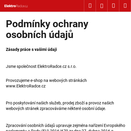
Košík
Přejít na obsah
Hledat
Nákup
M
Přihlášení
Zpět
Zpět
Podmínky ochrany
C
osobních údajů
o
p
Zásady práce s vašimi údaji
o
t
Jsme společnost ElektroRadce.cz s.r.o.
ř
e
Provozujeme e-shop na webových stránkách
b
www.ElektroRadce.cz
u
j
Pro poskytování
našich služeb, prodej zboží
a provoz našich
e
webových stránek zpracováváme některé osobní údaje.
t
e
Zpracování osobních údajů upravuje zejména nařízení Evropského
n
parlamentu a Rady (EU) 2016/679 ze dne 27. dubna 2016 o