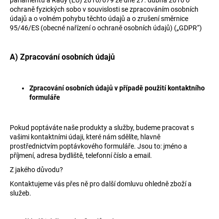
ochraně fyzických sobo v souvislosti se zpracováním osobních
a
údajů a o volném pohybu těchto údajů a o zrušení směrnice
j
95/46/ES (obecné nařízení o ochraně osobních údajů) („GDPR“)
í
t
A) Zpracování osobních údajů
?
Zpracování osobních údajů v případě použití kontaktního
formuláře
HLEDAT
Pokud poptáváte naše produkty a služby, budeme pracovat s
vašimi kontaktními údaji, které nám sdělíte, hlavně
prostřednictvím poptávkového formuláře. Jsou to: jméno a
D
příjmení, adresa bydliště, telefonní číslo a email.
o
Z jakého důvodu?
p
Kontaktujeme vás přes ně pro další domluvu ohledně
zboží a
o
služeb
.
r
u