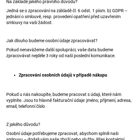
č
Na základě jakého právního důvodu?
u
Jedná se o zpracování na základě čl. 6 odst. 1 písm. b) GDPR –
j
jednání o smlouvě, resp. provedení opatření před uzavřením
e
smlouvy na vaši žádost.
m
e
Jak dlouho budeme osobní údaje zpracovávat?
Pokud nenavážeme další spolupráci, vaše data budeme
SAUNA
zpracovávat nejdéle 3 roky od naší poslední komunikace.
LED
PÁSEK
24V
RGBW
Zpracování osobních údajů v případě nákupu
9,6W
IP65
BALENÍ:
Pokud u nás nakoupíte, budeme pracovat s údaji, které nám
10M
vyplníte. Jsou to hlavně fakturační údaje: jméno, příjmení, adresa,
BALENÍ
email, telefonní číslo
9
216
Kč
Z jakého důvodu?
Osobní údaje potřebujeme zpracovat, abychom splnili naši
smlouvu – dodali vám naše
zboží nebo služby
. Přes kontaktní