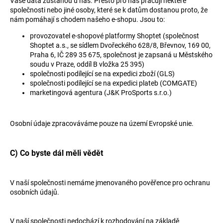
Vaše data zůstanou u nás. Přesto pro nás pracují některé
společnosti nebo jiné osoby, které se k datům dostanou proto, že
nám pomáhají s chodem našeho e-shopu. Jsou to:
provozovatel e-shopové platformy Shoptet (společnost
Shoptet a.s., se sídlem Dvořeckého 628/8, Břevnov, 169 00,
Praha 6, IČ 289 35 675, společnost je zapsaná u Městského
soudu v Praze, oddíl B vložka 25 395)
společnosti podílející se na expedici zboží
(GLS)
společnosti podílející se na expedici plateb
(COMGATE)
marketingová agentura (J&K ProSports s.r.o.
)
Osobní údaje zpracováváme pouze na území Evropské unie.
C) Co byste dál měli vědět
V naší společnosti
nemáme
jmenovaného pověřence pro ochranu
osobních údajů.
V naší společnosti
nedochází
k rozhodování na základě