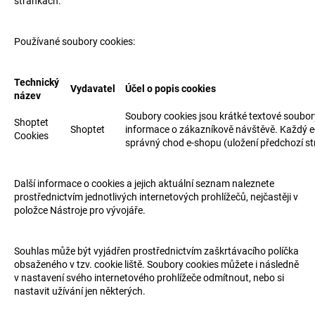
stránkách.
Používané soubory cookies:
Technický
Vydavatel
Účel o popis cookies
název
Soubory cookies jsou krátké textové soubor
Shoptet
Shoptet
informace o zákazníkově návštěvě. Každý e-s
Cookies
správný chod e-shopu (uložení předchozí str
Další informace o cookies a jejich aktuální seznam naleznete
prostřednictvím jednotlivých internetových prohlížečů, nejčastěji v
položce Nástroje pro vývojáře.
Souhlas může být vyjádřen prostřednictvím zaškrtávacího políčka
obsaženého v tzv. cookie liště. Soubory cookies můžete i následně
v nastavení svého internetového prohlížeče odmítnout, nebo si
nastavit užívání jen některých.