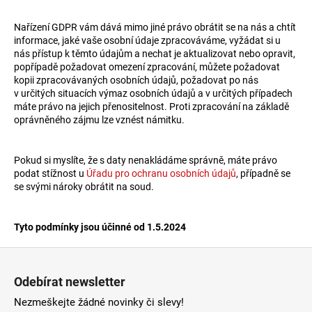
Nařízení GDPR vám dává mimo jiné právo obrátit se na nás a chtít
informace, jaké vaše osobní údaje zpracováváme, vyžádat si u
nás přístup k těmto údajům a nechat je aktualizovat nebo opravit,
popřípadě požadovat omezení zpracování, můžete požadovat
kopii zpracovávaných osobních údajů, požadovat po nás
v určitých situacích výmaz osobních údajů a v určitých případech
máte právo na jejich přenositelnost. Proti zpracování na základě
oprávněného zájmu lze vznést námitku.
Pokud si myslíte, že s daty nenakládáme správně, máte právo
podat stížnost u
Úřadu pro ochranu osobních údajů
, případně se
se svými nároky obrátit na soud.
Tyto podmínky jsou účinné od 1.5.2024
Zápatí
Odebírat newsletter
Nezmeškejte žádné novinky či slevy!