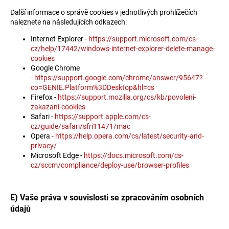
Další informace o správě cookies v jednotlivých prohlížečích
naleznete na následujících odkazech:
Internet Explorer -
https://support.microsoft.com/cs-
cz/help/17442/windows-internet-explorer-delete-manage-
cookies
Google Chrome
-
https://support.google.com/chrome/answer/95647?
co=GENIE.Platform%3DDesktop&hl=cs
Firefox -
https://support.mozilla.org/cs/kb/povoleni-
zakazani-cookies
Safari -
https://support.apple.com/cs-
cz/guide/safari/sfri11471/mac
Opera -
https://help.opera.com/cs/latest/security-and-
privacy/
Microsoft Edge -
https://docs.microsoft.com/cs-
cz/sccm/compliance/deploy-use/browser-profiles
E) Vaše práva v souvislosti se zpracováním osobních
údajů