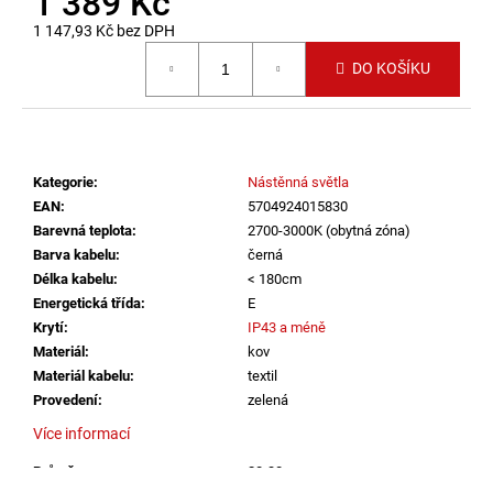
1 389 Kč
č
u
1 147,93 Kč bez DPH
j
Měrná cena:
DO KOŠÍKU
e
m
e
Kategorie
:
Nástěnná světla
VÝPRODEJ
LED2
EAN
:
5704924015830
LIŠTOVÉ
Barevná teplota
:
2700-3000K (obytná zóna)
SVÍTIDLO
Barva kabelu
:
černá
MAGLINE
Délka kabelu
:
< 180cm
II
60,
Energetická třída
:
E
B
Krytí
:
IP43 a méně
DALI
Materiál
:
kov
TW
24W
Materiál kabelu
:
textil
3000K-
Provedení
:
zelená
4000K
ČERNÁ
Více informací
-
LED2
Průměr
:
20-30cm
LIGHTING