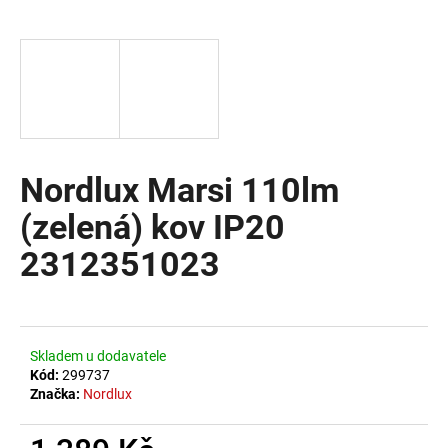
a
j
í
t
?
Nordlux Marsi 110lm
(zelená) kov IP20
HLEDAT
2312351023
D
o
Skladem u dodavatele
p
Kód:
299737
o
Značka:
Nordlux
r
u