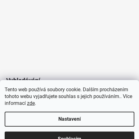
Vyhledávání
Tento web používá soubory cookie. Dalším procházením
tohoto webu vyjadřujete souhlas s jejich používáním.. Více
HLEDAT
informací
zde
.
Nastavení
Copyright 2026
Vytvořil Shoptet
/
Elektroradce.cz
. Všechna
J&K
Souhlasím
práva vyhrazena.
Pro