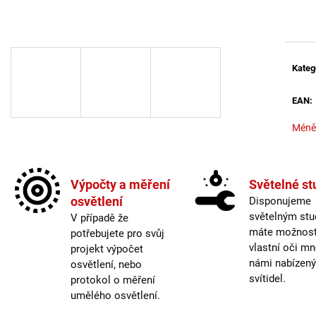
BALENÍ: 5M BALENÍ
MAGO II M, B DA
Měrná
ČERNÁ - LED2 L
2 560 Kč
2 772 Kč
Kateg
EAN
:
Méně
Výpočty a měření
Světelné st
osvětlení
Disponujeme
světelným stu
V případě že
máte možnost 
potřebujete pro svůj
vlastní oči mn
projekt výpočet
námi nabízen
osvětlení, nebo
svítidel.
protokol o měření
umělého osvětlení.