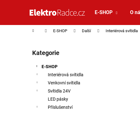
Košík
Přejít na obsah
E-SHOP
O n
Zpět
Zpět
do
do
Domů
E-SHOP
Další
Interiérová svítidla
obchodu
obchodu
Postranní panel
Kategorie
Přeskočit kategorie
E-SHOP
Interiérová svítidla
Venkovní svítidla
Svítidla 24V
LED pásky
Příslušenství
SAUNA LED PÁSEK 24V RGBW 9,6W IP65