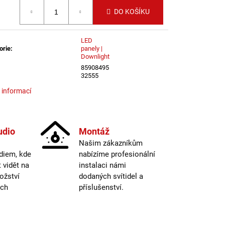
LI DIM 10W 3000K
 cena:
IGHTING
DO KOŠÍKU
LED
orie
:
panely |
Downlight
85908495
32555
 informací
udio
Montáž
Našim zákazníkům
diem, kde
nabízíme profesionální
vidět na
instalaci námi
ožství
dodaných svítidel a
ých
příslušenství.