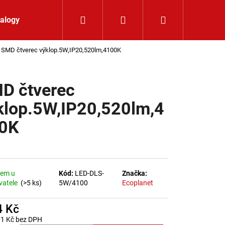
Hledat
Přihlášení
Nákupní koší
alogy
Kontakt
SMD čtverec výklop.5W,IP20,520lm,4100K
D čtverec
klop.5W,IP20,520lm,4
0K
dem u
Kód:
LED-DLS-
Značka:
vatele
(>5 ks)
5W/4100
Ecoplanet
4 Kč
LIŠTOVÉ SVÍTIDLO
01 Kč bez DPH