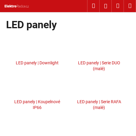
Košík
Přejít na obsah
Hledat
Nákup
M
Přihlášení
Zpět
Zpět
LED panely
C
o
p
o
LED panely | Downlight
LED panely | Serie DUO
t
(malé)
ř
e
b
u
LED panely | Koupelnové
LED panely | Serie RAFA
j
IP66
(malé)
e
t
e
n