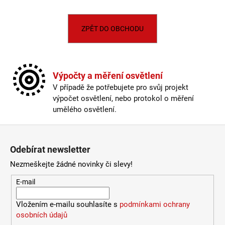
č
u
j
ZPĚT DO OBCHODU
e
m
e
Výpočty a měření osvětlení
VÝPRODEJ
V případě že potřebujete pro svůj projekt
LED2
výpočet osvětlení, nebo protokol o měření
LIŠTOVÉ
umělého osvětlení.
SVÍTIDLO
MAGLINE
Zápatí
II
60,
B
Odebírat newsletter
DALI
TW
Nezmeškejte žádné novinky či slevy!
24W
3000K-
E-mail
4000K
ČERNÁ
Vložením e-mailu souhlasíte s
podmínkami ochrany
-
LED2
osobních údajů
LIGHTING