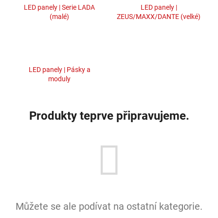
LED panely | Serie LADA
LED panely |
a
(malé)
ZEUS/MAXX/DANTE (velké)
j
í
t
?
LED panely | Pásky a
moduly
Produkty teprve připravujeme.
HLEDAT
D
o
p
o
r
Můžete se ale podívat na ostatní kategorie.
u