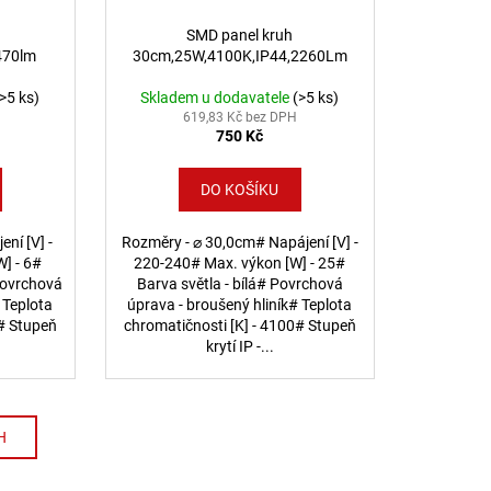
SMD panel kruh
470lm
30cm,25W,4100K,IP44,2260Lm
(>5 ks)
Skladem u dodavatele
(>5 ks)
619,83 Kč bez DPH
750 Kč
DO KOŠÍKU
ní [V] -
Rozměry - ⌀ 30,0cm# Napájení [V] -
] - 6#
220-240# Max. výkon [W] - 25#
 Povrchová
Barva světla - bílá# Povrchová
 Teplota
úprava - broušený hliník# Teplota
0# Stupeň
chromatičnosti [K] - 4100# Stupeň
krytí IP -...
H
ování