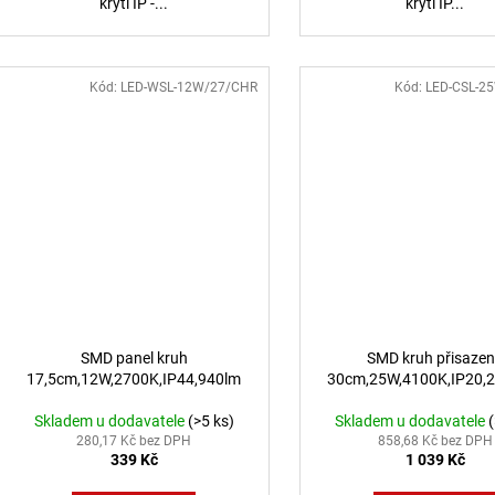
krytí IP -...
krytí IP...
Kód:
LED-WSL-12W/27/CHR
Kód:
LED-CSL-2
SMD panel kruh
SMD kruh přisaze
17,5cm,12W,2700K,IP44,940lm
30cm,25W,4100K,IP20,
Skladem u dodavatele
(>5 ks)
Skladem u dodavatele
280,17 Kč bez DPH
858,68 Kč bez DPH
339 Kč
1 039 Kč