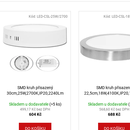
BÍLÉ - LED2 LIGHTING
MAGLINE II 60, 
4000K ČERNÁ - 
1 825 Kč
Výpis produktů
4 106 Kč
Kód:
LED-CSL-25W/2700
Kód:
LED-CSL-1
SMD kruh přisazený
SMD kruh přisaze
30cm,25W,2700K,IP20,2240Lm
22,5cm,18W,4100K,IP20
Skladem u dodavatele
(>5 ks)
Skladem u dodavatele
499,17 Kč bez DPH
568,60 Kč bez DPH
604 Kč
688 Kč
DO KOŠÍKU
DO KOŠÍKU