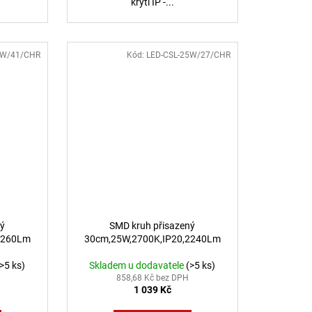
krytí IP -...
5W/41/CHR
Kód:
LED-CSL-25W/27/CHR
ný
SMD kruh přisazený
2260Lm
30cm,25W,2700K,IP20,2240Lm
(>5 ks)
Skladem u dodavatele
(>5 ks)
858,68 Kč bez DPH
1 039 Kč