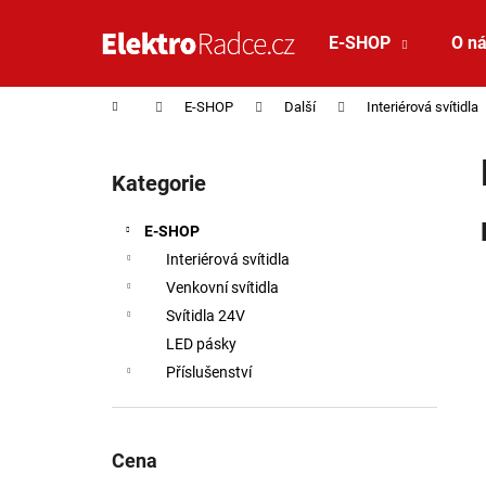
Košík
Přejít na obsah
E-SHOP
O n
Zpět
Zpět
do
do
Domů
E-SHOP
Další
Interiérová svítidla
obchodu
obchodu
Postranní panel
Kategorie
Přeskočit kategorie
E-SHOP
Interiérová svítidla
Venkovní svítidla
Svítidla 24V
LED pásky
Příslušenství
Cena
VÝPRODEJ LED2 LIŠTOVÉ SVÍTIDLO