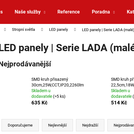
ás
Naše služby
Reference
Poradna
Kat
Stropní světla
LED panely
LED panely | Serie LADA (malé
Co potřebujete najít?
LED panely | Serie LADA (mal
HLEDAT
Nejprodávanější
SMD kruh přisazený
SMD kruh př
Doporučujeme
30cm,25W,CCT,IP20,2260lm
22,5cm,18W
Skladem u
Skladem u
dodavatele
(>5 ks)
dodavatele
635 Kč
514 Kč
Řazení produktů
Doporučujeme
Nejlevnější
Nejdražší
Nejprodávan
VÝPRODEJ LED2 SPOT B, W ZÁPUSTNÉ
VÝPRODEJ LED2 