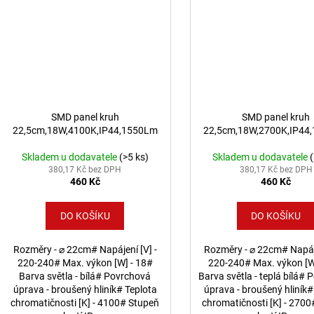
SMD panel kruh
SMD panel kruh
22,5cm,18W,4100K,IP44,1550Lm
22,5cm,18W,2700K,IP44
Skladem u dodavatele
(>5 ks)
Skladem u dodavatele
380,17 Kč bez DPH
380,17 Kč bez DPH
460 Kč
460 Kč
DO KOŠÍKU
DO KOŠÍKU
Rozměry - ⌀ 22cm# Napájení [V] -
Rozměry - ⌀ 22cm# Napáje
220-240# Max. výkon [W] - 18#
220-240# Max. výkon [W
Barva světla - bílá# Povrchová
Barva světla - teplá bílá#
úprava - broušený hliník# Teplota
úprava - broušený hliník#
chromatičnosti [K] - 4100# Stupeň
chromatičnosti [K] - 270