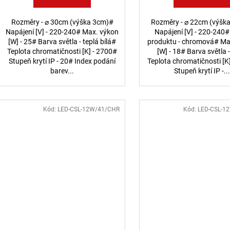
Rozměry - ⌀ 30cm (výška 3cm)#
Rozměry - ⌀ 22cm (výšk
Napájení [V] - 220-240# Max. výkon
Napájení [V] - 220-240
[W] - 25# Barva světla - teplá bílá#
produktu - chromová# Ma
Teplota chromatičnosti [K] - 2700#
[W] - 18# Barva světla -
Stupeň krytí IP - 20# Index podání
Teplota chromatičnosti [K
barev...
Stupeň krytí IP -..
Kód:
LED-CSL-12W/41/CHR
Kód:
LED-CSL-1