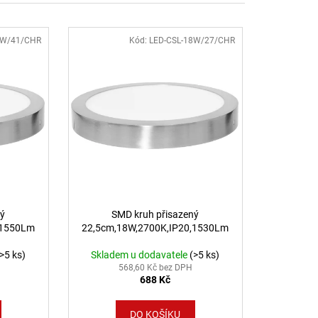
B DALI TW 24W 3000K-
LED2 LIGHTING
8W/41/CHR
Kód:
LED-CSL-18W/27/CHR
ný
SMD kruh přisazený
,1550Lm
22,5cm,18W,2700K,IP20,1530Lm
(>5 ks)
Skladem u dodavatele
(>5 ks)
568,60 Kč bez DPH
688 Kč
DO KOŠÍKU