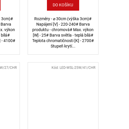
DO KOŠÍKU
a 3cm)#
Rozměry - ⌀ 30cm (výška 3cm)#
# Barva
Napájení [V] - 220-240# Barva
x. výkon
produktu - chromová# Max. výkon
 bílá#
[W] - 25# Barva světla - teplá bílá#
] - 4100#
Teplota chromatičnosti [K] - 2700#
.
Stupeň krytí...
6W/27/CHR
Kód:
LED-WSL-25W/41/CHR