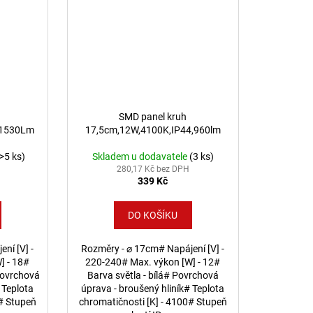
SMD panel kruh
,1530Lm
17,5cm,12W,4100K,IP44,960lm
(>5 ks)
Skladem u dodavatele
(3 ks)
280,17 Kč bez DPH
339 Kč
DO KOŠÍKU
ní [V] -
Rozměry - ⌀ 17cm# Napájení [V] -
] - 18#
220-240# Max. výkon [W] - 12#
 Povrchová
Barva světla - bílá# Povrchová
 Teplota
úprava - broušený hliník# Teplota
0# Stupeň
chromatičnosti [K] - 4100# Stupeň