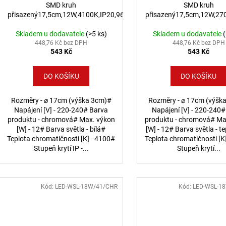
SMD kruh
SMD kruh
přisazený17,5cm,12W,4100K,IP20,960lm
přisazený17,5cm,12W,27
Skladem u dodavatele
(>5 ks)
Skladem u dodavatele
448,76 Kč bez DPH
448,76 Kč bez DPH
543 Kč
543 Kč
DO KOŠÍKU
DO KOŠÍKU
Rozměry - ⌀ 17cm (výška 3cm)#
Rozměry - ⌀ 17cm (výšk
Napájení [V] - 220-240# Barva
Napájení [V] - 220-240
produktu - chromová# Max. výkon
produktu - chromová# Ma
[W] - 12# Barva světla - bílá#
[W] - 12# Barva světla - te
Teplota chromatičnosti [K] - 4100#
Teplota chromatičnosti [K
Stupeň krytí IP -...
Stupeň krytí...
Kód:
LED-WSL-18W/41/CHR
Kód:
LED-WSL-1