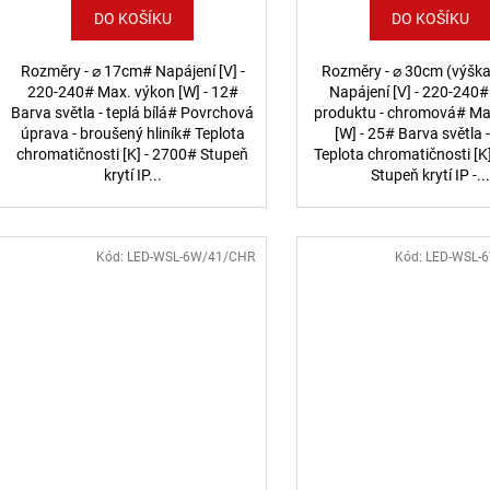
DO KOŠÍKU
DO KOŠÍKU
Rozměry - ⌀ 17cm# Napájení [V] -
Rozměry - ⌀ 30cm (výšk
220-240# Max. výkon [W] - 12#
Napájení [V] - 220-240
Barva světla - teplá bílá# Povrchová
produktu - chromová# Ma
úprava - broušený hliník# Teplota
[W] - 25# Barva světla -
chromatičnosti [K] - 2700# Stupeň
Teplota chromatičnosti [K
krytí IP...
Stupeň krytí IP -..
Kód:
LED-WSL-6W/41/CHR
Kód:
LED-WSL-