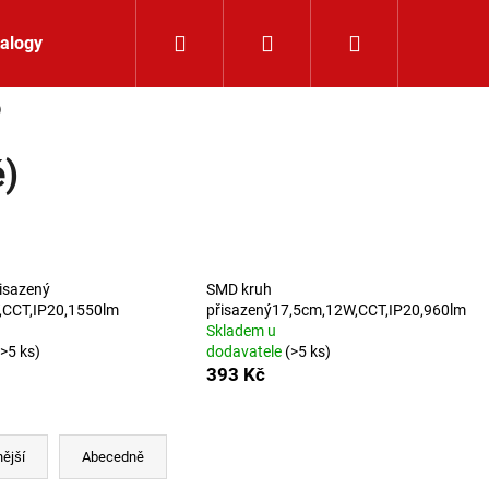
Hledat
Přihlášení
Nákupní koší
alogy
Kontakt
)
é)
isazený
SMD kruh
,CCT,IP20,1550lm
přisazený17,5cm,12W,CCT,IP20,960lm
Skladem u
(>5 ks)
dodavatele
(>5 ks)
393 Kč
ější
Abecedně
LIŠTOVÉ SVÍTIDLO