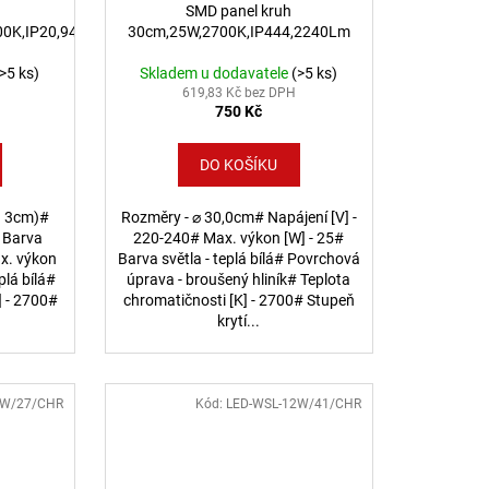
SMD panel kruh
00K,IP20,940lm
30cm,25W,2700K,IP444,2240Lm
(>5 ks)
Skladem u dodavatele
(>5 ks)
619,83 Kč bez DPH
750 Kč
DO KOŠÍKU
a 3cm)#
Rozměry - ⌀ 30,0cm# Napájení [V] -
# Barva
220-240# Max. výkon [W] - 25#
x. výkon
Barva světla - teplá bílá# Povrchová
plá bílá#
úprava - broušený hliník# Teplota
] - 2700#
chromatičnosti [K] - 2700# Stupeň
krytí...
8W/27/CHR
Kód:
LED-WSL-12W/41/CHR