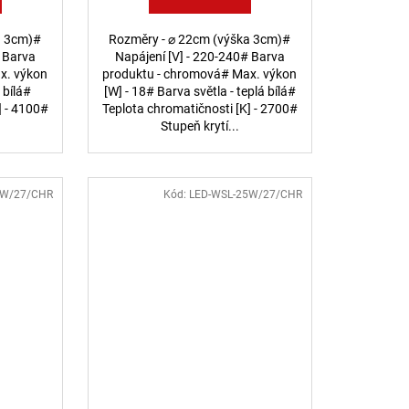
a 3cm)#
Rozměry - ⌀ 22cm (výška 3cm)#
# Barva
Napájení [V] - 220-240# Barva
x. výkon
produktu - chromová# Max. výkon
 bílá#
[W] - 18# Barva světla - teplá bílá#
] - 4100#
Teplota chromatičnosti [K] - 2700#
.
Stupeň krytí...
2W/27/CHR
Kód:
LED-WSL-25W/27/CHR