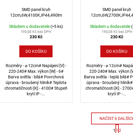
SMD panel kruh
SMD panel kruh
12cm,6W,4100K,IP44,490lm
12cm,6W,2700K,IP44,
Skladem u dodavatele
(>5 ks)
Skladem u dodavatele
190,08 Kč bez DPH
190,08 Kč bez DPH
230 Kč
230 Kč
DO KOŠÍKU
DO KOŠÍKU
Rozměry - ⌀ 12cm# Napájení [V] -
Rozměry - ⌀ 12cm# Napáje
220-240# Max. výkon [W] - 6#
220-240# Max. výkon [W
Barva světla - bílá# Povrchová
Barva světla - teplá bílá#
úprava - broušený hliník# Teplota
úprava - broušený hliník#
chromatičnosti [K] - 4100# Stupeň
chromatičnosti [K] - 270
krytí IP -...
krytí IP -...
NAČÍST 6 DALŠÍC
Stránk
1
2