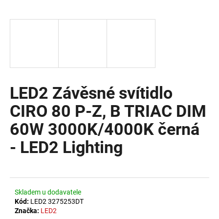
a
j
í
t
?
LED2 Závěsné svítidlo
CIRO 80 P-Z, B TRIAC DIM
HLEDAT
60W 3000K/4000K černá
- LED2 Lighting
D
o
p
o
Skladem u dodavatele
r
Kód:
LED2 3275253DT
u
Značka:
LED2