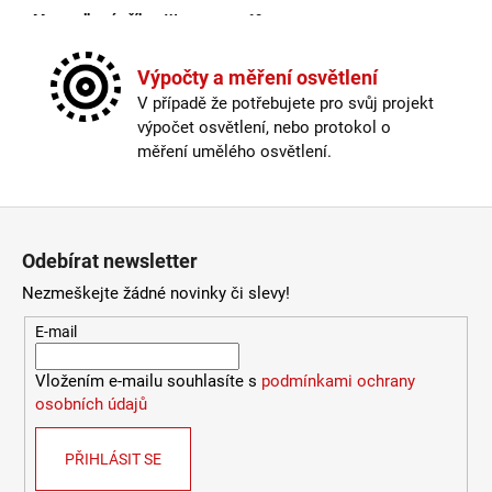
2
Max. celkový příkon W
:
60
772
Kč
Max. příkon světelného zdroje
:
60W
Napájecí napětí
:
220-240V
Výpočty a měření osvětlení
Ochrana IP
:
IP20
V případě že potřebujete pro svůj projekt
Patice
:
LED
výpočet osvětlení, nebo protokol o
Počet světelných zdrojů
:
1
měření umělého osvětlení.
Pro prostor o velikosti
:
<20 m2
Proudové zatížení
:
2x750mA
Průměr v mm
:
800
Zápatí
Skladová dostupnost
:
Do 10 dnů
Odebírat newsletter
Stmívatelné
:
ano
Světelný tok
:
4200lm
Nezmeškejte žádné novinky či slevy!
Teplota barvy světla
:
3000/4000K
E-mail
Třída ochrany
:
II
Úhel záření
:
160°
Vložením e-mailu souhlasíte s
podmínkami ochrany
Včetně světelného zdroje
:
ano
osobních údajů
Výkon
:
60W
Výrobce
:
LED2
Výška v mm
:
40
PŘIHLÁSIT SE
Životnost
:
50000h