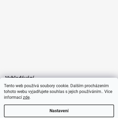
Proudové zatížení
:
2x750mA
Včetně světelného zdroje
:
ano
Materiál
:
hliník/silikon
Barva
:
černá
Počet světelných zdrojů
:
1
Výrobce
:
LED2
Skladová dostupnost
:
Do 10 dnů
Pro prostor o velikosti
:
<20 m2
Méně informací
Vyhledávání
Tento web používá soubory cookie. Dalším procházením
tohoto webu vyjadřujete souhlas s jejich používáním.. Více
HLEDAT
informací
zde
.
Nastavení
Copyright 2026
Vytvořil Shoptet
/