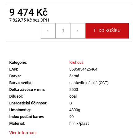
č
u
9 474 Kč
j
7 829,75 Kč bez DPH
e
Měrná cena:
m
DO KOŠÍKU
e
VÝPRODEJ
LED2
Kategorie
:
Kruhová
LIŠTOVÉ
SVÍTIDLO
EAN
:
8585054425464
MAGO
Barva
:
černá
II
Barva světla
:
nastavitelná bílá (CCT)
M,
B
Délka závěsu v mm
:
2500
DALI
Difusor
:
opál
DIM
Energetická účinnost
:
G
10W
Hmotnost g
:
4800g
3000K
ČERNÁ
Index podání barev
:
90
-
Materiál
:
hliník/plast
LED2
LIGHTING
Více informací