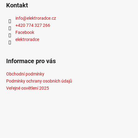
Žárovka
:
LED
Kontakt
Životnost žárovky
:
20000 hodin
Světelný tok
:
301-600lm
info
@
elektroradce.cz
Méně informací
+420 774 327 266
Facebook
elektroradce
Informace pro vás
Obchodní podmínky
Podmínky ochrany osobních údajů
Veřejné osvětlení 2025