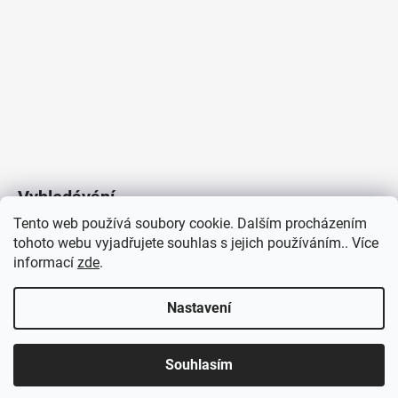
Vyhledávání
Tento web používá soubory cookie. Dalším procházením
tohoto webu vyjadřujete souhlas s jejich používáním.. Více
HLEDAT
informací
zde
.
Nastavení
Copyright 2026
Vytvořil Shoptet
/
Elektroradce.cz
. Všechna
J&K
Souhlasím
práva vyhrazena.
Pro