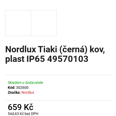
a
j
í
t
?
Nordlux Tiaki (černá) kov,
plast IP65 49570103
HLEDAT
D
Skladem u dodavatele
o
Kód:
302600
Značka:
Nordlux
p
o
659 Kč
r
u
544,63 Kč bez DPH