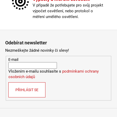
2
Typ bodovky
:
vestavná
V případě že potřebujete pro svůj projekt
772
Typ stmívače/stmívání
:
přes externí vypínač
Kč
výpočet osvětlení, nebo protokol o
Výška
:
do 1m
měření umělého osvětlení.
Závit
:
zabudovaná LED
Žárovka
:
LED
Životnost žárovky
:
20000 hodin
Zápatí
Barevná teplota
:
Nastavitelná
Odebírat newsletter
Energetická třída
:
F
Index podání barev (CRI)
:
80 Ra
Nezmeškejte žádné novinky či slevy!
Kabel součástí balení
:
není
E-mail
Krytí
:
IP44 a více
Materiál
:
kov
Vložením e-mailu souhlasíte s
podmínkami ochrany
Možnost paralelního zapojení
:
ano
osobních údajů
Provedení
:
černá
Stmívač
:
ano
Stmívatelné
:
ano
PŘIHLÁSIT SE
Typ bodovky
:
vestavná
Typ stmívače/stmívání
:
přes externí vypínač
Výška
:
do 1m
Závit
:
zabudovaná LED