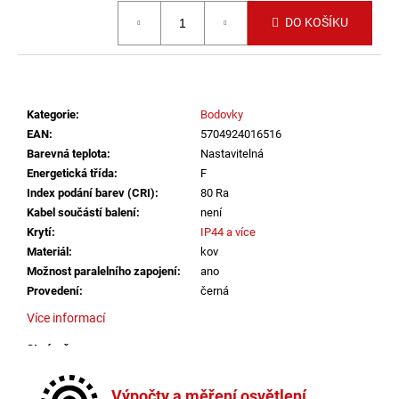
č
Měrná cena:
u
DO KOŠÍKU
j
e
m
e
Kategorie
:
Bodovky
EAN
:
5704924016516
VÝPRODEJ
Barevná teplota
:
Nastavitelná
LED2
Energetická třída
:
F
LIŠTOVÉ
Index podání barev (CRI)
:
80 Ra
SVÍTIDLO
MAGO
Kabel součástí balení
:
není
II
Krytí
:
IP44 a více
M,
Materiál
:
kov
B
Možnost paralelního zapojení
:
ano
DALI
DIM
Provedení
:
černá
10W
Více informací
3000K
ČERNÁ
-
Stmívač
:
ano
LED2
Stmívatelné
:
ano
LIGHTING
Světelný tok
:
301-600lm
Výpočty a měření osvětlení