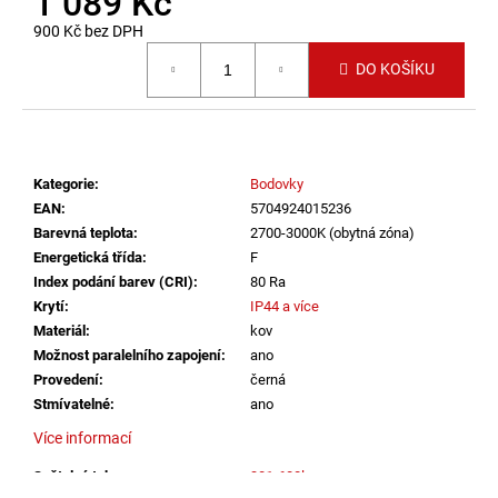
1 089 Kč
č
u
900 Kč bez DPH
j
Měrná cena:
DO KOŠÍKU
e
m
e
Kategorie
:
Bodovky
LED2
STROPNÍ
EAN
:
5704924015236
SVÍTIDLO
Barevná teplota
:
2700-3000K (obytná zóna)
TORO
Energetická třída
:
F
40
Index podání barev (CRI)
:
80 Ra
P/N,
W
Krytí
:
IP44 a více
DALI
Materiál
:
kov
TW/PUSH
Možnost paralelního zapojení
:
ano
TW
32+8W
Provedení
:
černá
3000K-
Stmívatelné
:
ano
4000K
BÍLÁ
Více informací
-
LED2
Světelný tok
:
301-600lm
LIGHTING