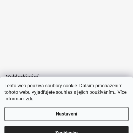
Vyhledávání
Tento web používá soubory cookie. Dalším procházením
tohoto webu vyjadřujete souhlas s jejich používáním.. Více
HLEDAT
informací
zde
.
Nastavení
Copyright 2026
Vytvořil Shoptet
/
Elektroradce.cz
. Všechna
J&K
Souhlasím
práva vyhrazena.
Pro