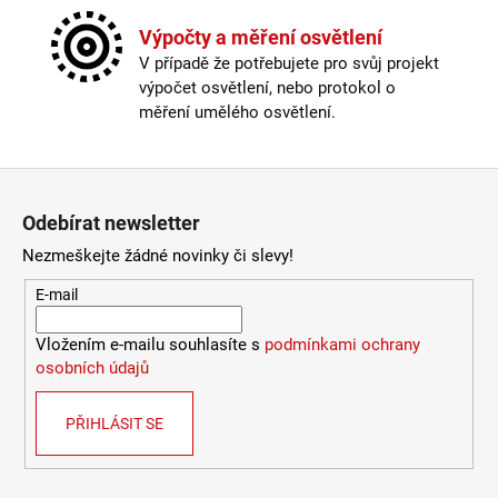
Výška
:
do 1m
9
Závit
:
zabudovaná LED
Výpočty a měření osvětlení
053
Žárovka
:
LED
Kč
V případě že potřebujete pro svůj projekt
Životnost žárovky
:
25000 hodin
výpočet osvětlení, nebo protokol o
Barevná teplota
:
2700-3000K (obytná zóna)
měření umělého osvětlení.
Energetická třída
:
F
Index podání barev (CRI)
:
80 Ra
Krytí
:
IP44 a více
Zápatí
Materiál
:
kov
Odebírat newsletter
Možnost paralelního zapojení
:
ano
Stmívatelné
:
ano
Nezmeškejte žádné novinky či slevy!
Výška
:
do 1m
E-mail
Závit
:
zabudovaná LED
Žárovka
:
LED
Vložením e-mailu souhlasíte s
podmínkami ochrany
Životnost žárovky
:
25000 hodin
osobních údajů
Světelný tok
:
301-600lm
Provedení
:
černá
PŘIHLÁSIT SE
Méně informací