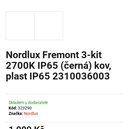
a
j
í
t
?
Nordlux Fremont 3-kit
2700K IP65 (černá) kov,
HLEDAT
plast IP65 2310036003
D
o
Skladem u dodavatele
p
Kód:
323290
o
Značka:
Nordlux
r
u