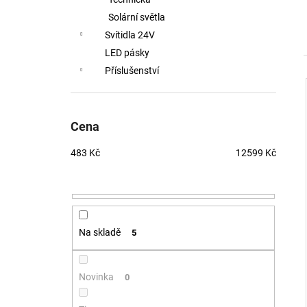
BALENÍ: 10M BALENÍ
Solární světla
9 216 Kč
Svítidla 24V
LED pásky
Příslušenství
Cena
483
Kč
12599
Kč
Na skladě
5
Novinka
0