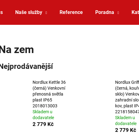
ás
Naše služby
Reference
Poradna
Kat
Co potřebujete najít?
Na zem
HLEDAT
Nejprodávanější
Nordlux Kettle 36
Nordlux Grif
Doporučujeme
(černá) Venkovní
(černá, kouř
přenosná světla
sklo) Venko
plast IP65
zahradní sl
2018013003
kov, plast I
Skladem u
221815804
dodavatele
Skladem u
2 779 Kč
dodavatele
2 779 Kč
SAUNA LED PÁSEK 24V RGBW 9,6W IP65
VÝPRODEJ LED2 