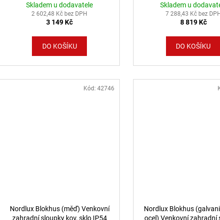
Skladem u dodavatele
Skladem u dodavat
2 602,48 Kč bez DPH
7 288,43 Kč bez DP
3 149 Kč
8 819 Kč
DO KOŠÍKU
DO KOŠÍKU
Kód:
42746
Nordlux Blokhus (měď) Venkovní
Nordlux Blokhus (galvan
zahradní sloupky kov, sklo IP54
ocel) Venkovní zahradní