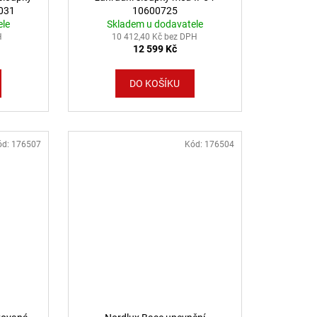
8031
10600725
ele
Skladem u dodavatele
H
10 412,40 Kč bez DPH
12 599 Kč
DO KOŠÍKU
ód:
176507
Kód:
176504