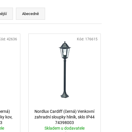
LI DIM 10W 3000K
IGHTING
ější
Abecedně
Kód:
42636
Kód:
176615
černá)
Nordlux Cardiff (černá) Venkovní
ky kov,
zahradní sloupky hliník, sklo IP44
03
74398003
ele
Skladem u dodavatele