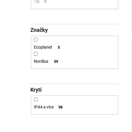
Tip
0
Značky
Ecoplanet
5
Nordlux
59
Krytí
IP44 a více
58