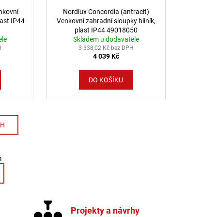
nkovní
Nordlux Concordia (antracit)
last IP44
Venkovní zahradní sloupky hliník,
plast IP44 49018050
ele
Skladem u dodavatele
H
3 338,02 Kč bez DPH
4 039 Kč
DO KOŠÍKU
CH
ování
cí prvky výpisu
m
Projekty a návrhy