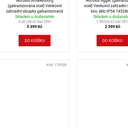
Nordlux Amalienborg
Nordlux Agger (galvani
(galvanizovaná ocel) Venkovní
ocel) Venkovní zahradní
zahradní sloupky galvanizovaná
kov, sklo IP54 7452
ocel, sklo IP54 10600319
Skladem u dodavatele
Skladem u dodavat
4 461,98 Kč bez DPH
1 982,64 Kč bez DP
5 399 Kč
2 399 Kč
DO KOŠÍKU
DO KOŠÍKU
Kód:
176508