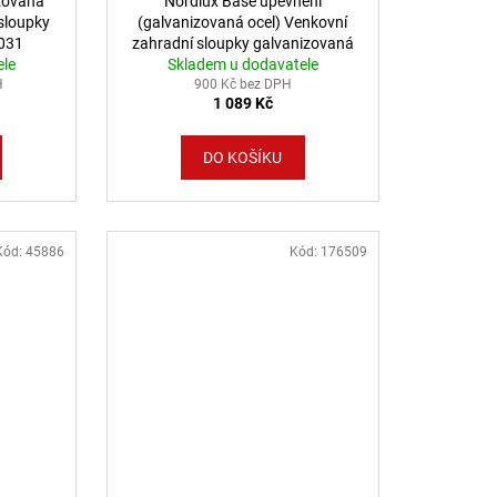
zovaná
Nordlux Base upevnění
 sloupky
(galvanizovaná ocel) Venkovní
8031
zahradní sloupky galvanizovaná
ele
Skladem u dodavatele
ocel 22039931
H
900 Kč bez DPH
1 089 Kč
DO KOŠÍKU
Kód:
45886
Kód:
176509