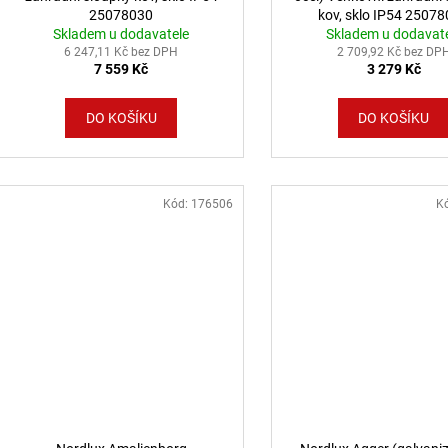
25078030
kov, sklo IP54 2507
Skladem u dodavatele
Skladem u dodavat
6 247,11 Kč bez DPH
2 709,92 Kč bez DP
7 559 Kč
3 279 Kč
DO KOŠÍKU
DO KOŠÍKU
Kód:
176506
K