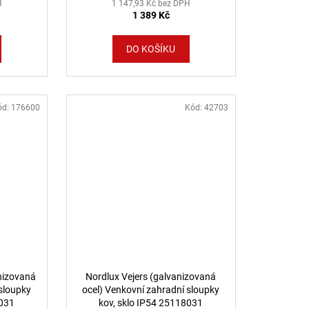
H
1 147,93 Kč bez DPH
1 389 Kč
DO KOŠÍKU
ód:
176600
Kód:
42703
nizovaná
Nordlux Vejers (galvanizovaná
 sloupky
ocel) Venkovní zahradní sloupky
8031
kov, sklo IP54 25118031