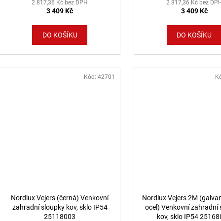
2 817,36 Kč bez DPH
2 817,36 Kč bez DP
3 409 Kč
3 409 Kč
DO KOŠÍKU
DO KOŠÍKU
Kód:
42701
K
Nordlux Vejers (černá) Venkovní
Nordlux Vejers 2M (galva
zahradní sloupky kov, sklo IP54
ocel) Venkovní zahradní
25118003
kov, sklo IP54 2516