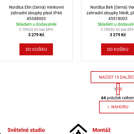
Nordlux Elm (černá) Venkovní
Nordlux Birk (černá) Ve
zahradní sloupky plast IP44
zahradní sloupky hliník, p
45348003
45518003
Skladem u dodavatele
Skladem u dodavat
2 709,92 Kč bez DPH
2 709,92 Kč bez DP
3 279 Kč
3 279 Kč
DO KOŠÍKU
DO KOŠÍKU
NAČÍST 15 DALŠÍ
Stránk
1
5
Ovláda
64
položek celke
NAHORU
Světelné studio
Montáž