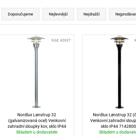
BALENÍ: 5M BALENÍ
MAGO II M, B DA
ČERNÁ - LED2 L
Řazení produktů
2 560 Kč
2 772 Kč
Doporučujeme
Nejlevnější
Nejdražší
Nejprodávan
Výpis produktů
Kód:
42637
Nordlux Lønstrup 32
Nordlux Lønstrup 32 (
(galvanizovaná ocel) Venkovní
Venkovní zahradní sloup
zahradní sloupky kov, sklo IP44
sklo IP44 714280
Skladem u dodavatele
71428031
Skladem u dodavat