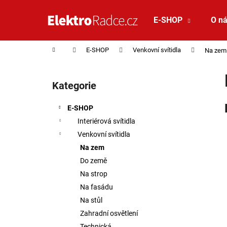
Košík
Přejít na obsah
E-SHOP
O n
Zpět
Zpět
do
do
Domů
E-SHOP
Venkovní svítidla
Na zem
obchodu
obchodu
Postranní panel
Kategorie
Přeskočit kategorie
E-SHOP
Interiérová svítidla
Venkovní svítidla
Na zem
Do země
Na strop
Na fasádu
Na stůl
Zahradní osvětlení
SAUNA LED PÁSEK 24V RGBW 9,6W IP65
Technická