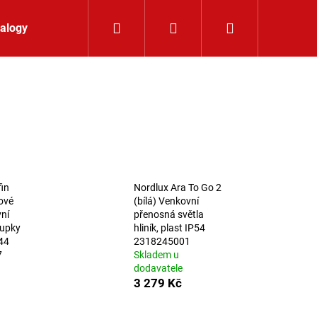
Hledat
Přihlášení
Nákupní koší
alogy
Kontakt
fin
Nordlux Ara To Go 2
ové
(bílá) Venkovní
vní
přenosná světla
oupky
hliník, plast IP54
P44
2318245001
7
Skladem u
dodavatele
3 279 Kč
LIŠTOVÉ SVÍTIDLO