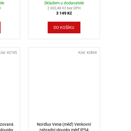
ele
Skladem u dodavatele
H
2 602,48 Kč bez DPH
3 149 Kč
DO KOŠÍKU
Kód:
42745
Kód:
42804
izovaná
Nordlux Venø (měď) Venkovní
 sloupky
zahradní sloupky měď IP54