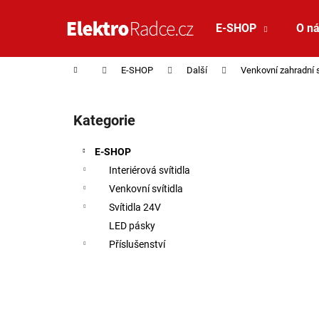
Košík
Přejít na obsah
E-SHOP
O n
Zpět
Zpět
do
do
Domů
E-SHOP
Další
Venkovní zahradní 
obchodu
obchodu
Postranní panel
Kategorie
Přeskočit kategorie
E-SHOP
Interiérová svítidla
Venkovní svítidla
Svítidla 24V
LED pásky
Příslušenství
VÝPRODEJ VZORKU - LED2 STROPNÍ