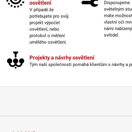
osvětlení
Disponujeme
Krytí
:
světelným stu
V případě že
máte možnost 
potřebujete pro svůj
Mater
vlastní oči mn
projekt výpočet
Možno
námi nabízen
osvětlení, nebo
Prove
svítidel.
protokol o měření
Prům
umělého osvětlení.
Stmív
Výšk
Závit
:
Projekty a návrhy osvětlení
Žáro
Tým naší společnosti pomáhá klientům s návrhy a pro
Méně