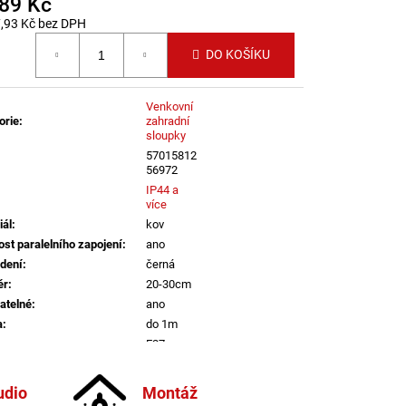
389 Kč
LENÍ
,93 Kč bez DPH
 cena:
DO KOŠÍKU
Venkovní
orie
:
zahradní
sloupky
57015812
56972
IP44 a
více
iál
:
kov
st paralelního zapojení
:
ano
dení
:
černá
ěr
:
20-30cm
atelné
:
ano
a
:
do 1m
E27
informací
udio
Montáž
vka
:
ne