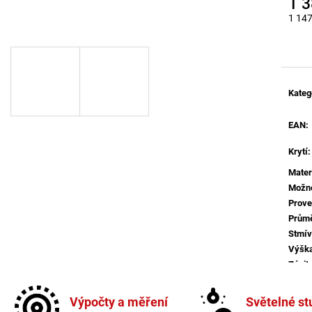
1 
BROUŠENÝ STŘÍBRNÝ HLINÍK A AKRYL
BALENÍ: 10M BA
LED 50W 230V 3000K IP20
1 147
9 216 Kč
STMÍVATELNÉ - NOVA LUCE
Měrná
9 078 Kč
Kateg
EAN
:
Krytí
:
Mater
Možno
Prove
Prům
Stmív
Výšk
Závit
:
Více 
Výpočty a měření
Světelné st
Žáro