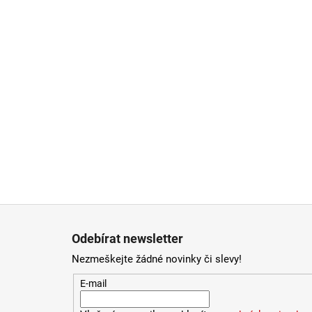
Zápatí
Odebírat newsletter
Nezmeškejte žádné novinky či slevy!
E-mail