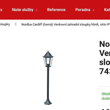
ás
Naše služby
Reference
Poradna
Kat
sloupky
Nordlux Cardiff (černá) Venkovní zahradní sloupky hliník, sklo 
Co potřebujete najít?
No
HLEDAT
Ve
sl
Doporučujeme
74
Skla
doda
ZÁVĚSNÉ SVÍTIDLO RANDO THIN
SAUNA LED PÁSE