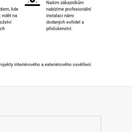
Našim zákazníkům
IP44 a
diem, kde
nabízíme profesionální
více
vidět na
instalaci námi
iál
:
kov
ožství
dodaných svítidel a
st paralelního zapojení
:
ano
ých
příslušenství.
dení
:
černá
ěr
:
20-30cm
atelné
:
ano
a
:
do 1m
E27
vka
:
ne
jekty interiérového a exteriérového osvětlení.
 informací