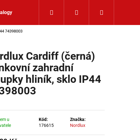
Hledat
Přihlášení
Nákupní koší
alogy
Kontakt
IP44 74398003
rdlux Cardiff (černá)
nkovní zahradní
oupky hliník, sklo IP44
398003
dem u
Kód:
Značka:
vatele
176615
Nordlux
K 24V RGBW 9,6W IP65