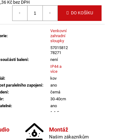
LI DIM 10W 3000K
,36 Kč bez DPH
IGHTING
 cena:
DO KOŠÍKU
Venkovní
orie
:
zahradní
sloupky
57015812
78271
 součástí balení
:
není
IP44 a
více
iál
:
kov
st paralelního zapojení
:
ano
dení
:
černá
ěr
:
30-40cm
atelné
:
ano
a
:
1-1,5m
informací
udio
Montáž
E27
Našim zákazníkům
vka
:
ne