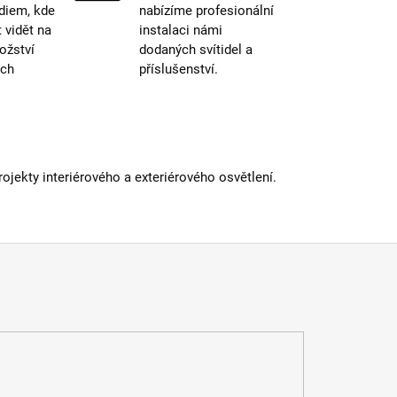
diem, kde
nabízíme profesionální
 součástí balení
:
není
vidět na
instalaci námi
IP44 a
ožství
dodaných svítidel a
více
ých
příslušenství.
iál
:
kov
st paralelního zapojení
:
ano
dení
:
černá
ěr
:
30-40cm
atelné
:
ano
a
:
1-1,5m
jekty interiérového a exteriérového osvětlení.
E27
vka
:
ne
 informací