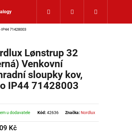
Hledat
Přihlášení
Nákupní koší
alogy
Kontakt
lo IP44 71428003
rdlux Lønstrup 32
erná) Venkovní
hradní sloupky kov,
lo IP44 71428003
em u dodavatele
Kód:
42636
Značka:
Nordlux
409 Kč
LIŠTOVÉ SVÍTIDLO