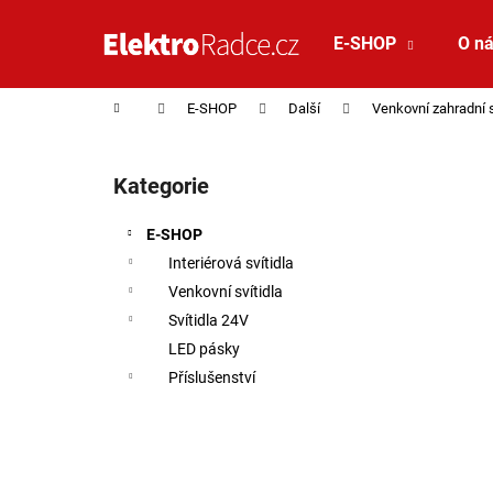
Košík
Přejít na obsah
E-SHOP
O n
Zpět
Zpět
do
do
Domů
E-SHOP
Další
Venkovní zahradní 
obchodu
obchodu
Postranní panel
Kategorie
Přeskočit kategorie
E-SHOP
Interiérová svítidla
Venkovní svítidla
Svítidla 24V
LED pásky
Příslušenství
SAUNA LED PÁSEK 24V RGBW 9,6W IP65