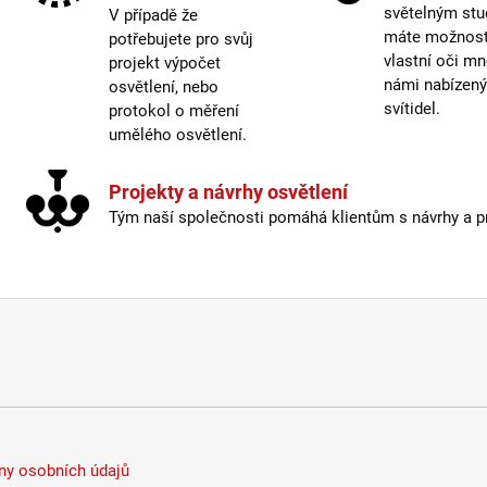
světelným stu
V případě že
Kabel
máte možnost 
potřebujete pro svůj
Krytí
:
vlastní oči mn
projekt výpočet
námi nabízen
osvětlení, nebo
Mater
svítidel.
protokol o měření
Možno
umělého osvětlení.
Prove
Prům
Stmív
Projekty a návrhy osvětlení
Výšk
Tým naší společnosti pomáhá klientům s návrhy a pro
Závit
:
Žáro
Méně
y osobních údajů