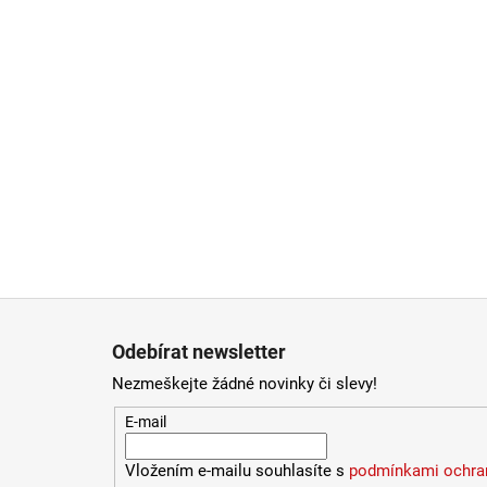
Zápatí
Odebírat newsletter
Nezmeškejte žádné novinky či slevy!
E-mail
Vložením e-mailu souhlasíte s
podmínkami ochran