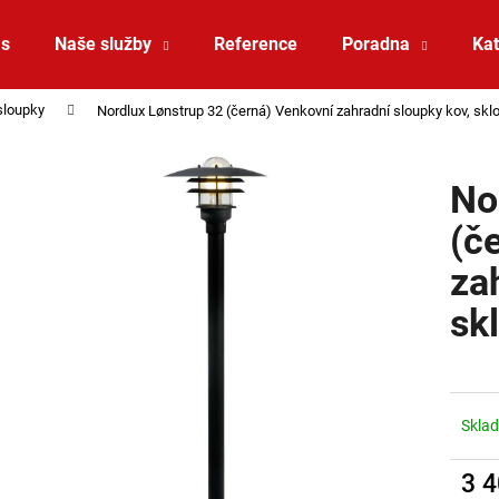
ás
Naše služby
Reference
Poradna
Kat
sloupky
Nordlux Lønstrup 32 (černá) Venkovní zahradní sloupky kov, sk
Co potřebujete najít?
No
HLEDAT
(č
za
Doporučujeme
sk
Sklad
3 
SAUNA LED PÁSEK 24V RGBW 9,6W IP65
VÝPRODEJ LED2 