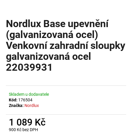
a
j
Nordlux Base upevnění
í
t
(galvanizovaná ocel)
?
Venkovní zahradní sloupky
galvanizovaná ocel
22039931
HLEDAT
D
Skladem u dodavatele
o
Kód:
176504
Značka:
Nordlux
p
o
r
1 089 Kč
u
900 Kč bez DPH