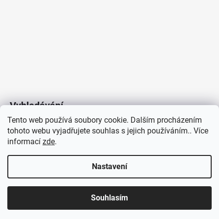
Vyhledávání
Tento web používá soubory cookie. Dalším procházením
tohoto webu vyjadřujete souhlas s jejich používáním.. Více
HLEDAT
informací
zde
.
Nastavení
Copyright 2026
Vytvořil Shoptet
/
Elektroradce.cz
. Všechna
J&K
Souhlasím
práva vyhrazena.
Pro