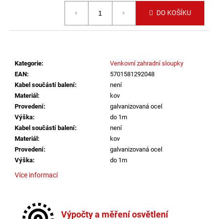
č
Měrná cena:
u
DO KOŠÍKU
j
e
m
e
Kategorie
:
Venkovní zahradní sloupky
EAN
:
5701581292048
VÝPRODEJ
Kabel součástí balení
:
není
LED2
Materiál
:
kov
SPOT
Provedení
:
galvanizovaná ocel
B,
W
Výška
:
do 1m
ZÁPUSTNÉ
Kabel součástí balení
:
není
BÍLÉ
Materiál
:
kov
-
Provedení
:
galvanizovaná ocel
LED2
LIGHTING
Výška
:
do 1m
1
Více informací
825
Kč
Výpočty a měření osvětlení