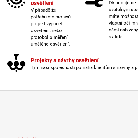
osvětlení
Disponujeme
Prove
světelným stu
V případě že
Prům
máte možnost 
potřebujete pro svůj
Stmív
vlastní oči mn
projekt výpočet
Světe
námi nabízen
osvětlení, nebo
Typ s
svítidel.
protokol o měření
umělého osvětlení.
Vypí
Výšk
Projekty a návrhy osvětlení
Závit
:
Tým naší společnosti pomáhá klientům s návrhy a pro
Žáro
Život
Barev
Barva
Délka
Energ
Index
Krytí
: