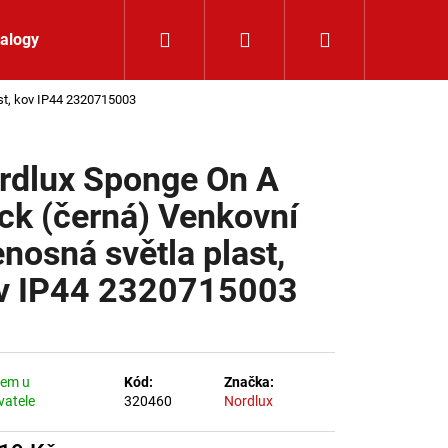
Hledat
Přihlášení
Nákupní koší
alogy
Kontakt
ast, kov IP44 2320715003
rdlux Sponge On A
ick (černá) Venkovní
enosná světla plast,
v IP44 2320715003
dem u
Kód:
Značka:
vatele
320460
Nordlux
K 24V RGBW 9,6W IP65