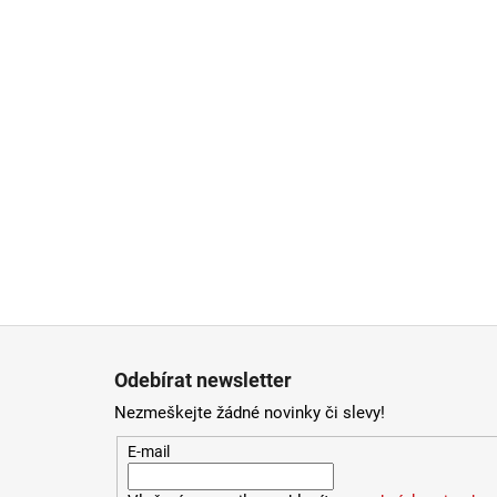
Zápatí
Odebírat newsletter
Nezmeškejte žádné novinky či slevy!
E-mail