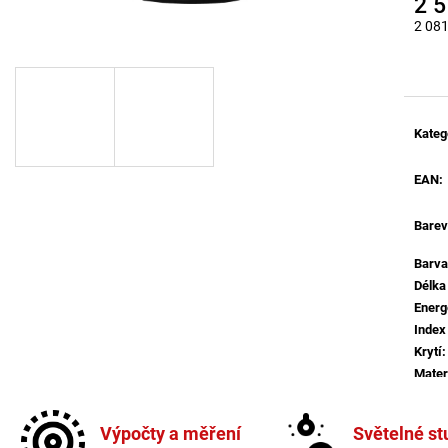
2 
BROUŠENÝ STŘÍBRNÝ HLINÍK A AKRYL
BALENÍ: 10M BA
LED 50W 230V 3000K IP20
2 081
9 216 Kč
STMÍVATELNÉ - NOVA LUCE
Měrná
9 078 Kč
Kateg
EAN
:
Barev
Barva
Délka
Energ
Index
Krytí
:
Mater
Mater
Více 
Výpočty a měření
Světelné st