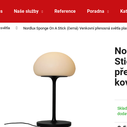
ás
Naše služby
Reference
Poradna
Kat
světla
Nordlux Sponge On A Stick (černá) Venkovní přenosná světla pl
Co potřebujete najít?
No
HLEDAT
St
př
Doporučujeme
ko
Skla
doda
ZÁVĚSNÉ SVÍTIDLO RANDO THIN
SAUNA LED PÁSE