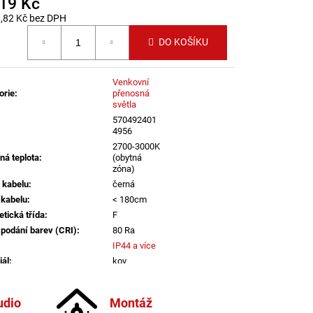
519 Kč
LENÍ
,82 Kč bez DPH
 cena:
DO KOŠÍKU
Venkovní
orie
:
přenosná
světla
570492401
4956
2700-3000K
ná teplota
:
(obytná
zóna)
 kabelu
:
černá
 kabelu
:
< 180cm
etická třída
:
F
 podání barev (CRI)
:
80 Ra
IP44 a více
iál
:
kov
iál kabelu
:
plast
informací
udio
Montáž