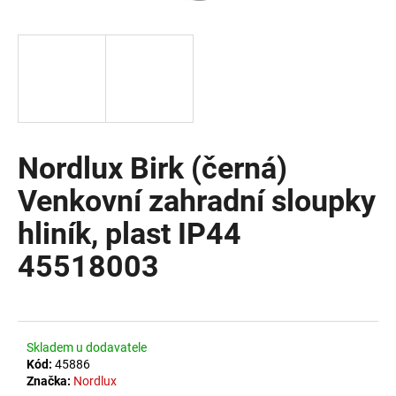
a
j
í
t
?
Nordlux Birk (černá)
Venkovní zahradní sloupky
HLEDAT
hliník, plast IP44
45518003
D
o
p
o
Skladem u dodavatele
r
Kód:
45886
u
Značka:
Nordlux