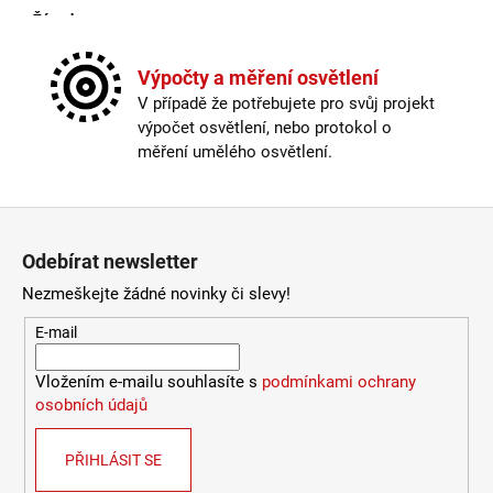
Žárovka
:
ne
4
106
Kabel součástí balení
:
není
Kč
Krytí
:
IP44 a více
Výpočty a měření osvětlení
Materiál
:
kov
V případě že potřebujete pro svůj projekt
Možnost paralelního zapojení
:
ano
výpočet osvětlení, nebo protokol o
Provedení
:
černá
měření umělého osvětlení.
Stmívatelné
:
ano
Výška
:
do 1m
Závit
:
E27
Zápatí
Žárovka
:
ne
Odebírat newsletter
Méně informací
Nezmeškejte žádné novinky či slevy!
E-mail
Vložením e-mailu souhlasíte s
podmínkami ochrany
osobních údajů
PŘIHLÁSIT SE