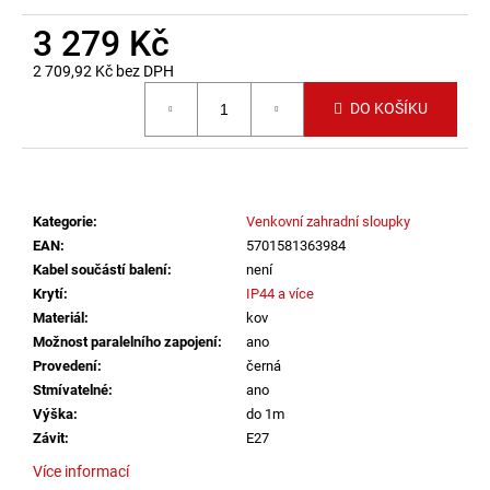
č
u
3 279 Kč
j
2 709,92 Kč bez DPH
e
Měrná cena:
m
DO KOŠÍKU
e
VÝPRODEJ
LED2
Kategorie
:
Venkovní zahradní sloupky
LIŠTOVÉ
SVÍTIDLO
EAN
:
5701581363984
MAGLINE
Kabel součástí balení
:
není
II
Krytí
:
IP44 a více
60,
B
Materiál
:
kov
DALI
Možnost paralelního zapojení
:
ano
TW
Provedení
:
černá
24W
Stmívatelné
:
ano
3000K-
4000K
Výška
:
do 1m
ČERNÁ
Závit
:
E27
-
LED2
Více informací
LIGHTING