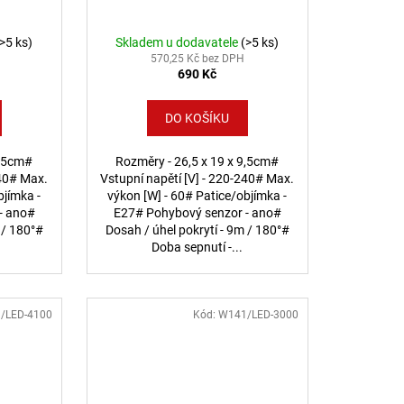
(>5 ks)
Skladem u dodavatele
(>5 ks)
570,25 Kč bez DPH
690 Kč
DO KOŠÍKU
9,5cm#
Rozměry - 26,5 x 19 x 9,5cm#
240# Max.
Vstupní napětí [V] - 220-240# Max.
bjímka -
výkon [W] - 60# Patice/objímka -
- ano#
E27# Pohybový senzor - ano#
 / 180°#
Dosah / úhel pokrytí - 9m / 180°#
Doba sepnutí -...
/LED-4100
Kód:
W141/LED-3000