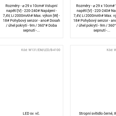
Rozměry - ⌀ 29 x 10cm# Vstupní
Rozměry - ⌀ 29 x 10cm# 
napětí [V] - 220-240# Napájení -
napětí [V] - 220-240# Na
7,4V, Li 2000mAh# Max. výkon [W] -
7,4V, Li 2000mAh# Max. vý
18# Pohybový senzor - ano# Dosah
18# Pohybový senzor - a
/ úhel pokrytí - 9m / 360°# Doba
/ úhel pokrytí - 9m / 36
sepnutí -...
sepnutí -...
Kód:
W131/EM/LED/B-4100
Kód:
W
LED sv. vč.
Stropní svítidlo černé, 