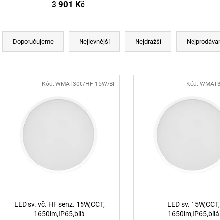
BALENÍ: 5M BALENÍ
MAGO II M, B DA
3 901 Kč
ČERNÁ - LED2 L
2 560 Kč
2 772 Kč
Řazení produktů
Doporučujeme
Nejlevnější
Nejdražší
Nejprodávan
Výpis produktů
Kód:
WMAT300/HF-15W/BI
Kód:
WMAT3
LED sv. vč. HF senz. 15W,CCT,
LED sv. 15W,CCT,
1650lm,IP65,bílá
1650lm,IP65,bílá