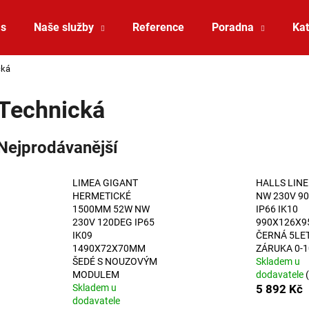
ás
Naše služby
Reference
Poradna
Kat
cká
Co potřebujete najít?
Technická
HLEDAT
Nejprodávanější
LIMEA GIGANT
HALLS LINE
Doporučujeme
HERMETICKÉ
NW 230V 9
1500MM 52W NW
IP66 IK10
230V 120DEG IP65
990X126X
IK09
ČERNÁ 5LE
1490X72X70MM
ZÁRUKA 0-
ŠEDÉ S NOUZOVÝM
Skladem u
MODULEM
dodavatele
Skladem u
5 892 Kč
SAUNA LED PÁSEK 24V RGBW 9,6W IP65
VÝPRODEJ LED2 
dodavatele