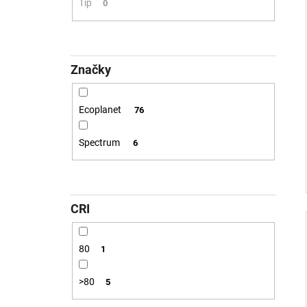
Tip
0
Značky
Ecoplanet
76
Spectrum
6
CRI
80
1
>80
5