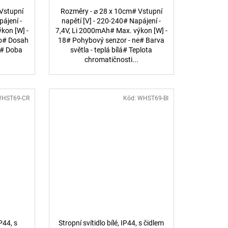
Vstupní
Rozměry - ⌀ 28 x 10cm# Vstupní
pájení -
napětí [V] - 220-240# Napájení -
kon [W] -
7,4V, Li 2000mAh# Max. výkon [W] -
no# Dosah
18# Pohybový senzor - ne# Barva
0°# Doba
světla - teplá bílá# Teplota
chromatičnosti...
HST69-CR
Kód:
WHST69-BI
IP44, s
Stropní svítidlo bílé, IP44, s čidlem