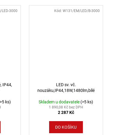
/LED-3000
Kód:
W131/EM/LED/B-3000
, IP44,
LED sv. vč.
0
nouzáku,IP44,18W,1480lm,bílé
(>5 ks)
Skladem u dodavatele
(>5 ks)
H
1 890,08 Kč bez DPH
2 287 Kč
DO KOŠÍKU