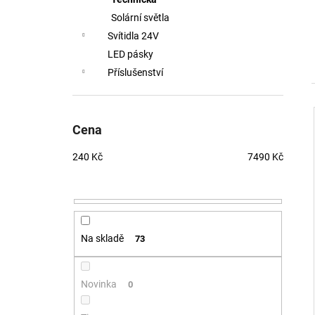
BALENÍ: 10M BALENÍ
Solární světla
9 216 Kč
Svítidla 24V
LED pásky
Příslušenství
Cena
240
Kč
7490
Kč
Na skladě
73
Novinka
0