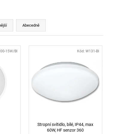
LI DIM 10W 3000K
IGHTING
ější
Abecedně
00-15W/BI
Kód:
W131-BI
Stropní svítidlo, bílé, IP44, max
60W, HF senzor 360