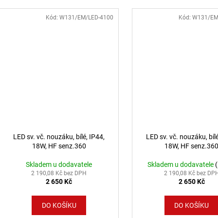
Kód:
W131/EM/LED-4100
Kód:
W131/EM
LED sv. vč. nouzáku, bílé, IP44,
LED sv. vč. nouzáku, bílé
18W, HF senz.360
18W, HF senz.36
Skladem u dodavatele
Skladem u dodavatele
2 190,08 Kč bez DPH
2 190,08 Kč bez DP
2 650 Kč
2 650 Kč
DO KOŠÍKU
DO KOŠÍKU