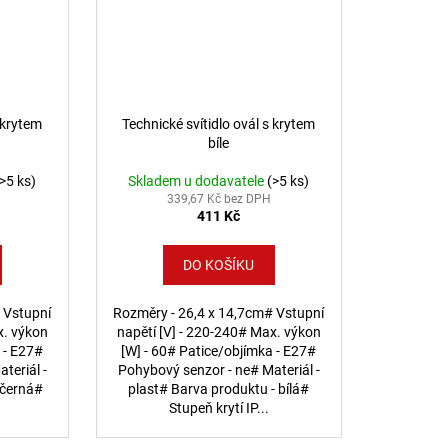
s krytem
Technické svítidlo ovál s krytem
bíle
(>5 ks)
Skladem u dodavatele
(>5 ks)
339,67 Kč bez DPH
411 Kč
DO KOŠÍKU
 Vstupní
Rozměry - 26,4 x 14,7cm# Vstupní
x. výkon
napětí [V] - 220-240# Max. výkon
 - E27#
[W] - 60# Patice/objímka - E27#
teriál -
Pohybový senzor - ne# Materiál -
 černá#
plast# Barva produktu - bílá#
Stupeň krytí IP...