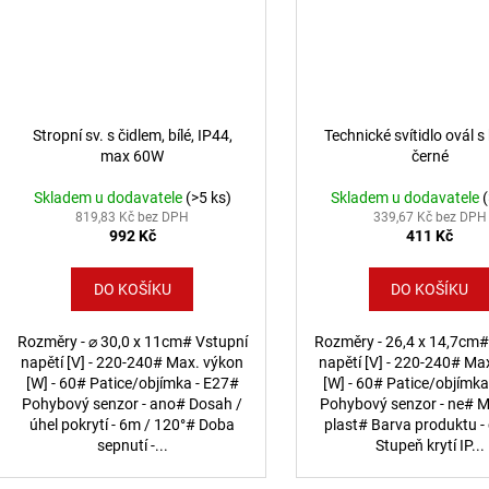
Stropní sv. s čidlem, bílé, IP44,
Technické svítidlo ovál 
max 60W
černé
Skladem u dodavatele
(>5 ks)
Skladem u dodavatele
819,83 Kč bez DPH
339,67 Kč bez DPH
992 Kč
411 Kč
DO KOŠÍKU
DO KOŠÍKU
Rozměry - ⌀ 30,0 x 11cm# Vstupní
Rozměry - 26,4 x 14,7cm#
napětí [V] - 220-240# Max. výkon
napětí [V] - 220-240# Ma
[W] - 60# Patice/objímka - E27#
[W] - 60# Patice/objímka
Pohybový senzor - ano# Dosah /
Pohybový senzor - ne# Ma
úhel pokrytí - 6m / 120°# Doba
plast# Barva produktu -
sepnutí -...
Stupeň krytí IP...