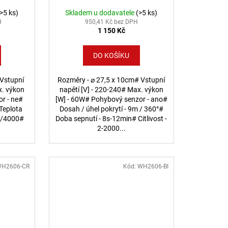
(>5 ks)
Skladem u dodavatele
(>5 ks)
H
950,41 Kč bez DPH
1 150 Kč
DO KOŠÍKU
 Vstupní
Rozměry - ⌀ 27,5 x 10cm# Vstupní
x. výkon
napětí [V] - 220-240# Max. výkon
or - ne#
[W] - 60W# Pohybový senzor - ano#
 Teplota
Dosah / úhel pokrytí - 9m / 360°#
00/4000#
Doba sepnutí - 8s-12min# Citlivost -
2-2000...
H2606-CR
Kód:
WH2606-BI