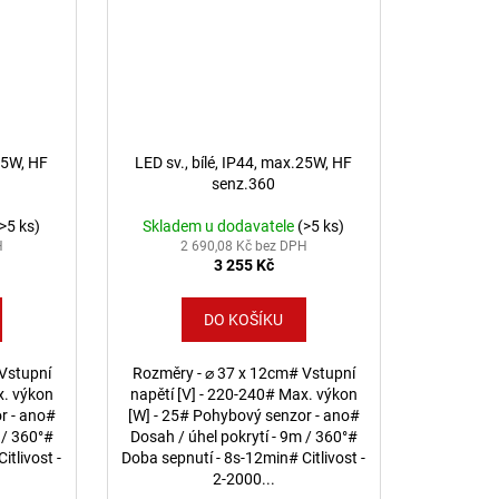
.25W, HF
LED sv., bílé, IP44, max.25W, HF
senz.360
(>5 ks)
Skladem u dodavatele
(>5 ks)
H
2 690,08 Kč bez DPH
3 255 Kč
DO KOŠÍKU
Vstupní
Rozměry - ⌀ 37 x 12cm# Vstupní
x. výkon
napětí [V] - 220-240# Max. výkon
r - ano#
[W] - 25# Pohybový senzor - ano#
 / 360°#
Dosah / úhel pokrytí - 9m / 360°#
itlivost -
Doba sepnutí - 8s-12min# Citlivost -
2-2000...