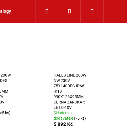
Hledat
Přihlášení
Nákupní koší
alogy
Kontakt
 200W
HALLS LINE 200W
0DEG
NW 230V
75X140DEG IP66
95MM
IK10
TÁ
990X126X95MM
10V
ČERNÁ ZÁRUKA 5
LET 0-10V
(>5 ks)
Skladem u
dodavatele
(>5 ks)
LIŠTOVÉ SVÍTIDLO
5 892 Kč