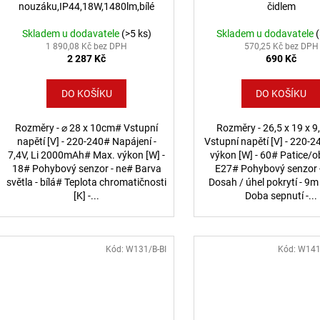
nouzáku,IP44,18W,1480lm,bílé
čidlem
Skladem u dodavatele
(>5 ks)
Skladem u dodavatele
1 890,08 Kč bez DPH
570,25 Kč bez DPH
2 287 Kč
690 Kč
DO KOŠÍKU
DO KOŠÍKU
Rozměry - ⌀ 28 x 10cm# Vstupní
Rozměry - 26,5 x 19 x 
napětí [V] - 220-240# Napájení -
Vstupní napětí [V] - 220-
7,4V, Li 2000mAh# Max. výkon [W] -
výkon [W] - 60# Patice/o
18# Pohybový senzor - ne# Barva
E27# Pohybový senzor 
světla - bílá# Teplota chromatičnosti
Dosah / úhel pokrytí - 9m
[K] -...
Doba sepnutí -...
Kód:
W131/B-BI
Kód:
W141