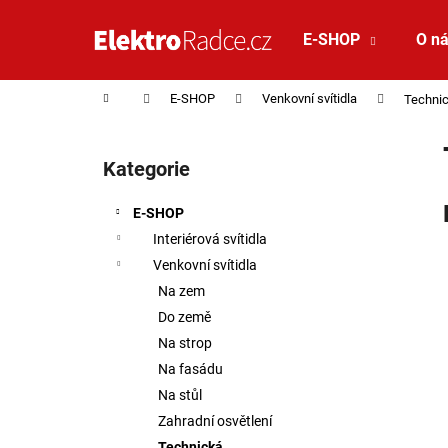
Košík
Přejít na obsah
E-SHOP
O n
Zpět
Zpět
do
do
Domů
E-SHOP
Venkovní svítidla
Techni
obchodu
obchodu
Postranní panel
Kategorie
Přeskočit kategorie
E-SHOP
Interiérová svítidla
Venkovní svítidla
Na zem
Do země
Na strop
Na fasádu
Na stůl
Zahradní osvětlení
SAUNA LED PÁSEK 24V RGBW 9,6W IP65
Technická