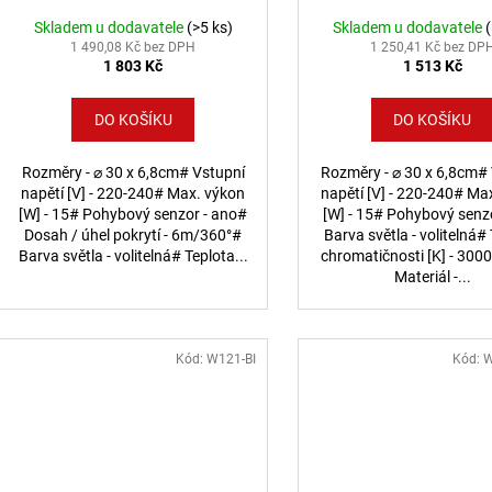
Skladem u dodavatele
(>5 ks)
Skladem u dodavatele
1 490,08 Kč bez DPH
1 250,41 Kč bez DP
1 803 Kč
1 513 Kč
DO KOŠÍKU
DO KOŠÍKU
Rozměry - ⌀ 30 x 6,8cm# Vstupní
Rozměry - ⌀ 30 x 6,8cm#
napětí [V] - 220-240# Max. výkon
napětí [V] - 220-240# Ma
[W] - 15# Pohybový senzor - ano#
[W] - 15# Pohybový senz
Dosah / úhel pokrytí - 6m/360°#
Barva světla - volitelná#
Barva světla - volitelná# Teplota...
chromatičnosti [K] - 30
Materiál -...
Kód:
W121-BI
Kód:
W