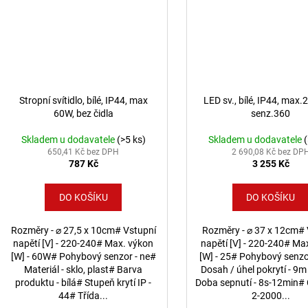
Stropní svítidlo, bílé, IP44, max
LED sv., bílé, IP44, max
60W, bez čidla
senz.360
Skladem u dodavatele
(>5 ks)
Skladem u dodavatele
650,41 Kč bez DPH
2 690,08 Kč bez DP
787 Kč
3 255 Kč
DO KOŠÍKU
DO KOŠÍKU
Rozměry - ⌀ 27,5 x 10cm# Vstupní
Rozměry - ⌀ 37 x 12cm# 
napětí [V] - 220-240# Max. výkon
napětí [V] - 220-240# Ma
[W] - 60W# Pohybový senzor - ne#
[W] - 25# Pohybový senzo
Materiál - sklo, plast# Barva
Dosah / úhel pokrytí - 9m
produktu - bílá# Stupeň krytí IP -
Doba sepnutí - 8s-12min# C
44# Třída...
2-2000...