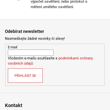
výpočet osvětlení, nebo protokol o
4
měření umělého osvětlení.
106
Kč
Zápatí
Odebírat newsletter
Nezmeškejte žádné novinky či slevy!
E-mail
Vložením e-mailu souhlasíte s
podmínkami ochrany
osobních údajů
PŘIHLÁSIT SE
Kontakt