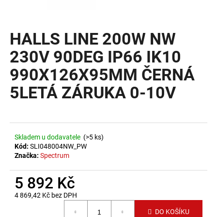
a
j
HALLS LINE 200W NW
í
t
230V 90DEG IP66 IK10
?
990X126X95MM ČERNÁ
5LETÁ ZÁRUKA 0-10V
HLEDAT
Skladem u dodavatele
(>5 ks)
Kód:
SLI048004NW_PW
D
Značka:
Spectrum
o
p
5 892 Kč
o
4 869,42 Kč bez DPH
r
Měrná cena:
u
DO KOŠÍKU