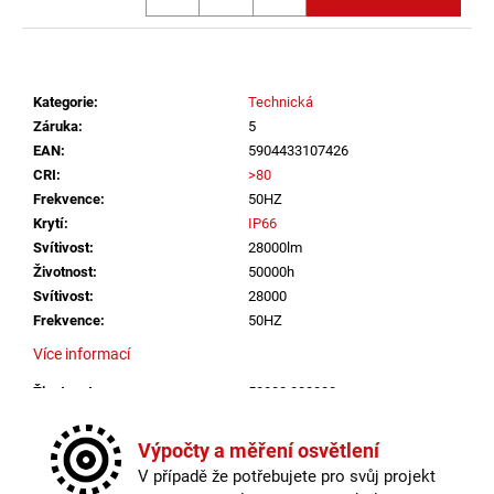
č
u
j
e
m
Kategorie
:
Technická
e
Záruka
:
5
EAN
:
5904433107426
CRI
:
>80
VÝPRODEJ
Frekvence
:
50HZ
LED2
Krytí
:
IP66
LIŠTOVÉ
SVÍTIDLO
Svítivost
:
28000lm
MAGLINE
Životnost
:
50000h
II
Svítivost
:
28000
60,
B
Frekvence
:
50HZ
DALI
Více informací
TW
24W
Životnost
:
50000.000000
3000K-
4000K
Krytí
:
IP66
ČERNÁ
CRI
:
>80
Výpočty a měření osvětlení
-
LED2
Méně informací
V případě že potřebujete pro svůj projekt
LIGHTING