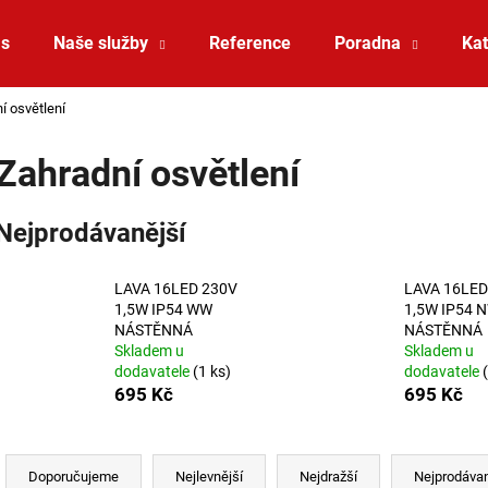
ás
Naše služby
Reference
Poradna
Kat
í osvětlení
Co potřebujete najít?
Zahradní osvětlení
HLEDAT
Nejprodávanější
LAVA 16LED 230V
LAVA 16LED
Doporučujeme
1,5W IP54 WW
1,5W IP54 
NÁSTĚNNÁ
NÁSTĚNNÁ
Skladem u
Skladem u
dodavatele
(1 ks)
dodavatele
695 Kč
695 Kč
Řazení produktů
ZÁVĚSNÉ SVÍTIDLO RANDO THIN
SAUNA LED PÁSE
Doporučujeme
Nejlevnější
Nejdražší
Nejprodávan