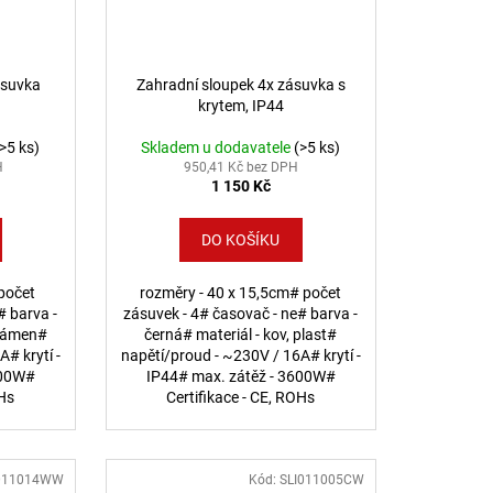
ásuvka
Zahradní sloupek 4x zásuvka s
krytem, IP44
(>5 ks)
Skladem u dodavatele
(>5 ks)
H
950,41 Kč bez DPH
1 150 Kč
DO KOŠÍKU
počet
rozměry - 40 x 15,5cm# počet
# barva -
zásuvek - 4# časovač - ne# barva -
 kámen#
černá# materiál - kov, plast#
# krytí -
napětí/proud - ~230V / 16A# krytí -
600W#
IP44# max. zátěž - 3600W#
OHs
Certifikace - CE, ROHs
011014WW
Kód:
SLI011005CW