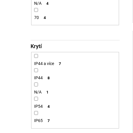
N/A
4
70
4
Krytí
IP44 a více
7
IP44
8
N/A
1
IP54
4
IP65
7