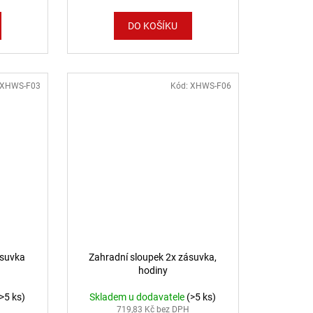
DO KOŠÍKU
XHWS-F03
Kód:
XHWS-F06
ásuvka
Zahradní sloupek 2x zásuvka,
hodiny
(>5 ks)
Skladem u dodavatele
(>5 ks)
719,83 Kč bez DPH