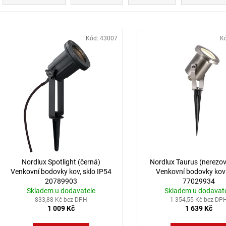
BROUŠENÝ STŘÍBRNÝ HLINÍK A AKRYL
BALENÍ: 10M BA
LED 50W 230V 3000K IP20
9 216 Kč
STMÍVATELNÉ - NOVA LUCE
Výpis produktů
9 078 Kč
Kód:
43007
K
Nordlux Spotlight (černá)
Nordlux Taurus (nerezov
Venkovní bodovky kov, sklo IP54
Venkovní bodovky kov
20789903
77029934
Skladem u dodavatele
Skladem u dodavat
833,88 Kč bez DPH
1 354,55 Kč bez DP
1 009 Kč
1 639 Kč