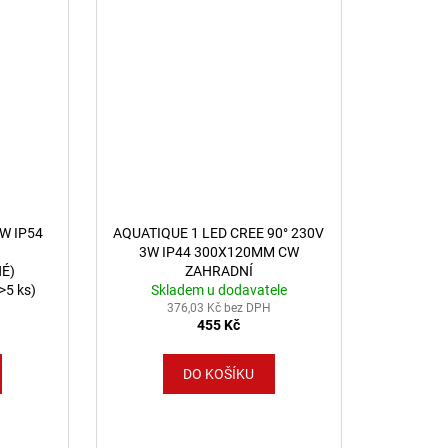
W IP54
AQUATIQUE 1 LED CREE 90° 230V
3W IP44 300X120MM CW
É)
ZAHRADNÍ
(>5 ks)
Skladem u dodavatele
376,03 Kč bez DPH
455 Kč
DO KOŠÍKU