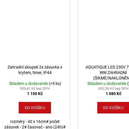
Zahradní sloupek 2x zásuvka s
AQUATIQUE LED 230V 7
krytem, timer, IP44
WW ZAHRADNÍ
(ŠIKMÉ/NAKLONĚN
Skladem u dodavatele
(>5 ks)
Skladem u dodavatele
950,41 Kč bez DPH
892,56 Kč bez DPH
1 150 Kč
1 080 Kč
DO KOŠÍKU
DO KOŠÍKU
rozměry - 40 x 16cm# počet
zásuvek - 2# časovač - ano (24h)#