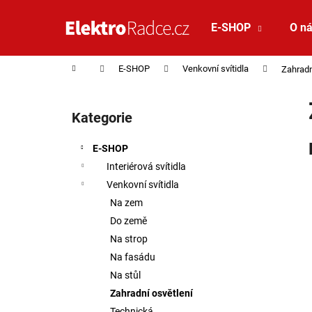
Košík
Přejít na obsah
E-SHOP
O n
Zpět
Zpět
do
do
Domů
E-SHOP
Venkovní svítidla
Zahradn
obchodu
obchodu
Postranní panel
Kategorie
Přeskočit kategorie
E-SHOP
Interiérová svítidla
Venkovní svítidla
Na zem
Do země
Na strop
Na fasádu
Na stůl
Zahradní osvětlení
VÝPRODEJ VZORKU - LED2 STROPNÍ
Technická