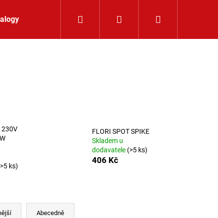
Hledat
Přihlášení
Nákupní koší
alogy
Kontakt
 230V
FLORI SPOT SPIKE
NW
Skladem u
dodavatele
(>5 ks)
406 Kč
(>5 ks)
K 24V RGBW 9,6W IP65
ější
Abecedně