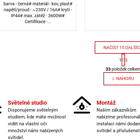
barva - černá# materiál - kov, plast#
napětí/proud - ~230V / 16A# krytí -
IP44# max. zátěž - 3600W#
Certifikace -...
NAČÍST 15 DALŠÍ
Stránk
1
3
Ovláda
33
položek celke
NAHORU
Světelné studio
Montáž
Disponujeme světelným
Našim zákazníkům
studiem, kde máte možnost
nabízíme profesionál
vidět na vlastní oči
instalaci námi doda
množství námi nabízených
svítidel a příslušenst
svítidel.