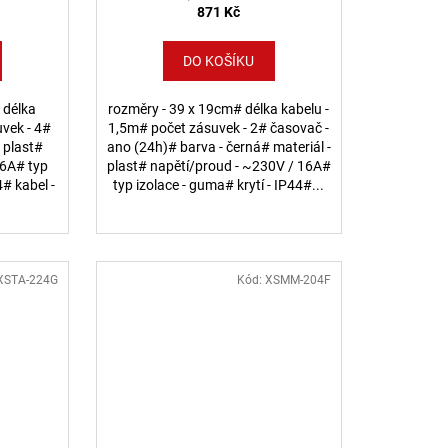
871 Kč
DO KOŠÍKU
 délka
rozměry - 39 x 19cm# délka kabelu -
uvek - 4#
1,5m# počet zásuvek - 2# časovač -
- plast#
ano (24h)# barva - černá# materiál -
16A# typ
plast# napětí/proud - ~230V / 16A#
4# kabel -
typ izolace - guma# krytí - IP44#...
XSTA-224G
Kód:
XSMM-204F