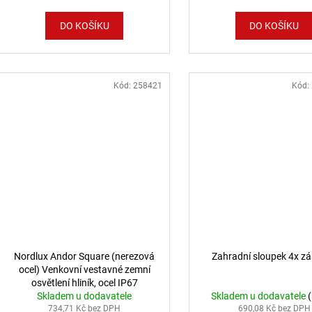
DO KOŠÍKU
DO KOŠÍKU
Kód:
258421
Kód:
Nordlux Andor Square (nerezová
Zahradní sloupek 4x z
ocel) Venkovní vestavné zemní
osvětlení hliník, ocel IP67
Skladem u dodavatele
2218410034
Skladem u dodavatele
734,71 Kč bez DPH
690,08 Kč bez DPH