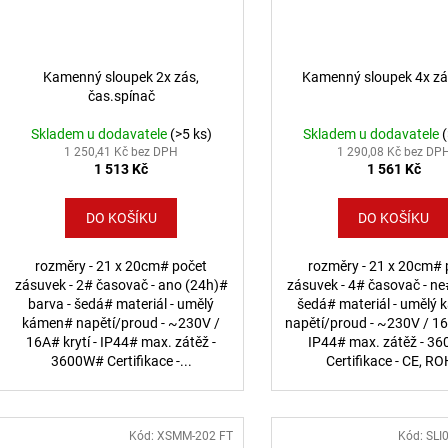
Kamenný sloupek 2x zás,
Kamenný sloupek 4x z
čas.spínač
Skladem u dodavatele
(>5 ks)
Skladem u dodavatele
1 250,41 Kč bez DPH
1 290,08 Kč bez DP
1 513 Kč
1 561 Kč
DO KOŠÍKU
DO KOŠÍKU
rozměry - 21 x 20cm# počet
rozměry - 21 x 20cm# 
zásuvek - 2# časovač - ano (24h)#
zásuvek - 4# časovač - ne
barva - šedá# materiál - umělý
šedá# materiál - umělý
kámen# napětí/proud - ~230V /
napětí/proud - ~230V / 16A
16A# krytí - IP44# max. zátěž -
IP44# max. zátěž - 3
3600W# Certifikace -...
Certifikace - CE, R
Kód:
XSMM-202 FT
Kód:
SLI