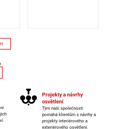
CH
ování
cí prvky výpisu
m
Projekty a návrhy
osvětlení
ní
Tým naší společnosti
ných
pomáhá klientům s návrhy a
ví.
projekty interiérového a
exteriérového osvětlení.