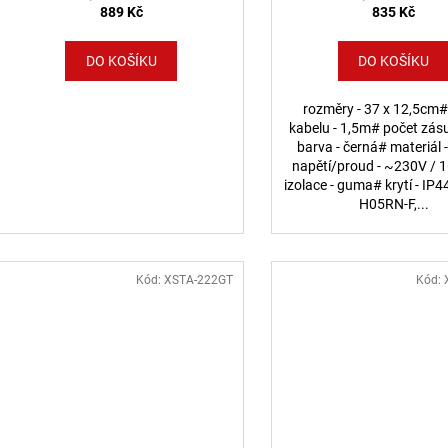
889 Kč
835 Kč
DO KOŠÍKU
DO KOŠÍKU
rozměry - 37 x 12,5cm#
kabelu - 1,5m# počet zás
barva - černá# materiál 
napětí/proud - ~230V / 
izolace - guma# krytí - IP4
H05RN-F,...
Kód:
XSTA-222GT
Kód: