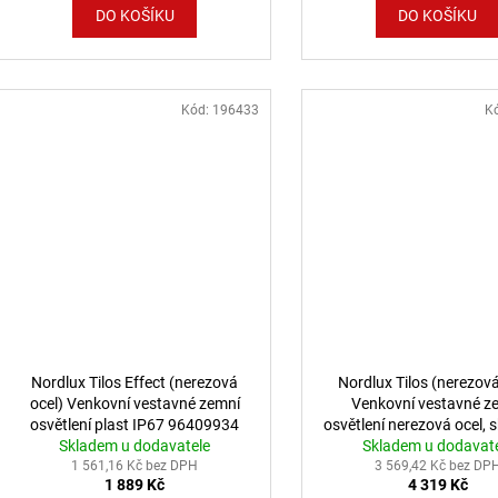
DO KOŠÍKU
DO KOŠÍKU
Kód:
196433
K
Nordlux Tilos Effect (nerezová
Nordlux Tilos (nerezová
ocel) Venkovní vestavné zemní
Venkovní vestavné z
osvětlení plast IP67 96409934
osvětlení nerezová ocel, 
Skladem u dodavatele
Skladem u dodavat
96439934
1 561,16 Kč bez DPH
3 569,42 Kč bez DP
1 889 Kč
4 319 Kč