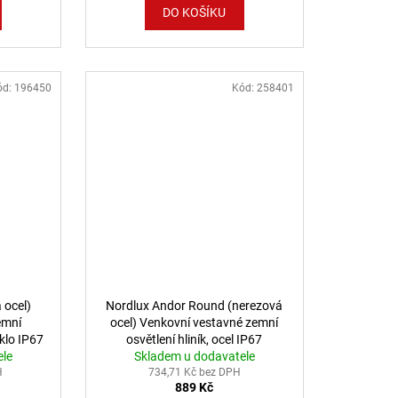
DO KOŠÍKU
ód:
196450
Kód:
258401
 ocel)
Nordlux Andor Round (nerezová
emní
ocel) Venkovní vestavné zemní
sklo IP67
osvětlení hliník, ocel IP67
ele
Skladem u dodavatele
2218400034
H
734,71 Kč bez DPH
889 Kč