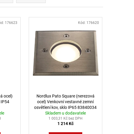
LENÍ
ód:
176623
Kód:
176620
á ocel)
Nordlux Pato Square (nerezová
 IP54
ocel) Venkovní vestavné zemní
osvětlení kov, sklo IP65 83840034
ele
Skladem u dodavatele
H
1 003,31 Kč bez DPH
1 214 Kč