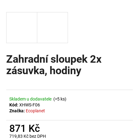
a
j
í
t
?
Zahradní sloupek 2x
zásuvka, hodiny
HLEDAT
D
Skladem u dodavatele
(>5 ks)
o
Kód:
XHWS-F06
Značka:
Ecoplanet
p
o
871 Kč
r
u
719,83 Kč bez DPH