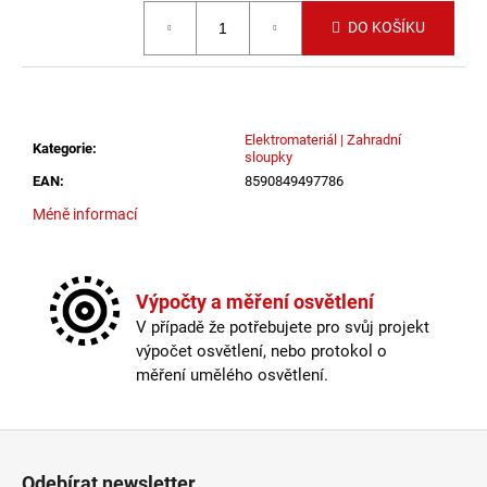
č
Měrná cena:
u
DO KOŠÍKU
j
e
m
e
Elektromateriál | Zahradní
Kategorie
:
sloupky
EAN
:
8590849497786
LED2
STROPNÍ
Méně informací
SVÍTIDLO
TORO
40
P/N,
W
Výpočty a měření osvětlení
DALI
V případě že potřebujete pro svůj projekt
TW/PUSH
výpočet osvětlení, nebo protokol o
TW
32+8W
měření umělého osvětlení.
3000K-
4000K
BÍLÁ
Zápatí
-
LED2
Odebírat newsletter
LIGHTING