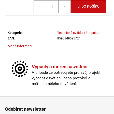
č
Měrná cena:
u
DO KOŠÍKU
j
e
m
e
Kategorie
:
Technická svítidla | Stropnice
EAN
:
8590849525724
VÝPRODEJ
Méně informací
VZORKU
-
LED2
STROPNÍ
SVÍTIDLO
Výpočty a měření osvětlení
MONO
V případě že potřebujete pro svůj projekt
SLIM
výpočet osvětlení, nebo protokol o
40,
B
měření umělého osvětlení.
30W
2CCT
3000K/4000K
Zápatí
ČERNÁ
-
LED2
Odebírat newsletter
LIGHTING