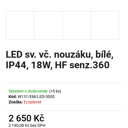
a
j
í
t
?
LED sv. vč. nouzáku, bílé,
IP44, 18W, HF senz.360
HLEDAT
D
Skladem u dodavatele
(>5 ks)
o
Kód:
W131/EM/LED-3000
Značka:
Ecoplanet
p
o
2 650 Kč
r
u
2 190,08 Kč bez DPH