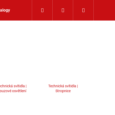
Hledat
Přihlášení
Nákupní koší
alogy
Kontakt
chnická svítidla |
Technická svítidla |
ouzové osvětlení
Stropnice
LIŠTOVÉ SVÍTIDLO