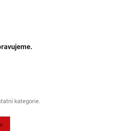
LI DIM 10W 3000K
IGHTING
pravujeme.
tatní kategorie.
U