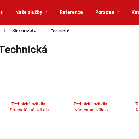
ás
Naše služby
Reference
Poradna
Kat
Stropní světla
Technická
Co potřebujete najít?
Technická
HLEDAT
Doporučujeme
Technická svítidla |
Technická svítidla |
Te
Prachotěsná svítidla
Nástěnná svítidla
N
SAUNA LED PÁSEK 24V RGBW 9,6W IP65
VÝPRODEJ LED2 