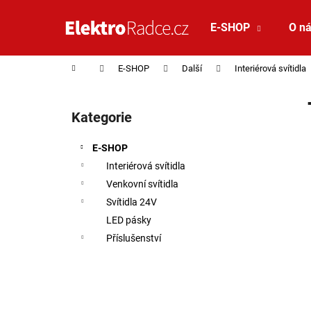
Košík
Přejít na obsah
E-SHOP
O n
Zpět
Zpět
do
do
Domů
E-SHOP
Další
Interiérová svítidla
obchodu
obchodu
Postranní panel
Kategorie
Přeskočit kategorie
E-SHOP
Interiérová svítidla
Venkovní svítidla
Svítidla 24V
LED pásky
Příslušenství
SAUNA LED PÁSEK 24V RGBW 9,6W IP65