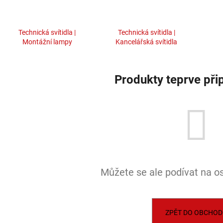
BALENÍ: 5M BALENÍ
MAGO II M, B DA
ČERNÁ - LED2 L
2 560 Kč
2 772 Kč
Technická svítidla |
Technická svítidla |
Montážní lampy
Kancelářská svítidla
Produkty teprve při
Můžete se ale podívat na os
ZPĚT DO OBCHOD