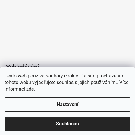
Vyhledávání
Tento web používá soubory cookie. Dalším procházením
tohoto webu vyjadřujete souhlas s jejich používáním.. Více
HLEDAT
informací
zde
.
Nastavení
Copyright 2026
Vytvořil Shoptet
/
Elektroradce.cz
. Všechna
J&K
Souhlasím
práva vyhrazena.
Pro