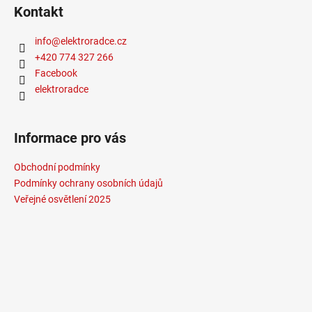
Žárovka
:
LED
Kontakt
Životnost žárovky
:
20000 hodin
Světelný tok
:
301-600lm
info
@
elektroradce.cz
Méně informací
+420 774 327 266
Facebook
elektroradce
Informace pro vás
Obchodní podmínky
Podmínky ochrany osobních údajů
Veřejné osvětlení 2025