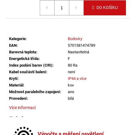
č
Měrná cena:
u
DO KOŠÍKU
j
e
m
e
Kategorie
:
Bodovky
EAN
:
5701581474789
VÝPRODEJ
Barevná teplota
:
Nastavitelná
LED2
Energetická třída
:
F
LIŠTOVÉ
Index podání barev (CRI)
:
80 Ra
SVÍTIDLO
MAGO
Kabel součástí balení
:
není
II
Krytí
:
IP44 a více
M,
Materiál
:
kov
B
Možnost paralelního zapojení
:
ano
DALI
DIM
Provedení
:
bílá
10W
Více informací
3000K
ČERNÁ
-
Stmívač
:
ano
LED2
Stmívatelné
:
ano
LIGHTING
Světelný tok
:
301-600lm
Výpočty a měření osvětlení