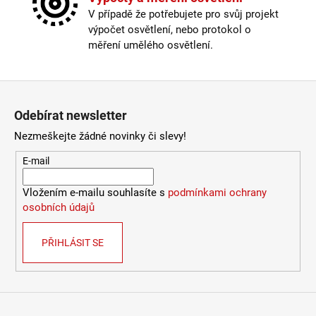
2
Typ bodovky
:
vestavná
V případě že potřebujete pro svůj projekt
772
Typ stmívače/stmívání
:
přes externí vypínač
Kč
výpočet osvětlení, nebo protokol o
Výška
:
do 1m
měření umělého osvětlení.
Závit
:
zabudovaná LED
Žárovka
:
LED
Životnost žárovky
:
20000 hodin
Zápatí
Barevná teplota
:
Nastavitelná
Odebírat newsletter
Energetická třída
:
F
Index podání barev (CRI)
:
80 Ra
Nezmeškejte žádné novinky či slevy!
Kabel součástí balení
:
není
E-mail
Krytí
:
IP44 a více
Materiál
:
kov
Vložením e-mailu souhlasíte s
podmínkami ochrany
Možnost paralelního zapojení
:
ano
osobních údajů
Provedení
:
bílá
Stmívač
:
ano
Stmívatelné
:
ano
PŘIHLÁSIT SE
Typ bodovky
:
vestavná
Typ stmívače/stmívání
:
přes externí vypínač
Výška
:
do 1m
Závit
:
zabudovaná LED