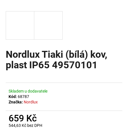
a
j
í
t
?
Nordlux Tiaki (bílá) kov,
plast IP65 49570101
HLEDAT
D
Skladem u dodavatele
o
Kód:
68787
Značka:
Nordlux
p
o
659 Kč
r
u
544,63 Kč bez DPH