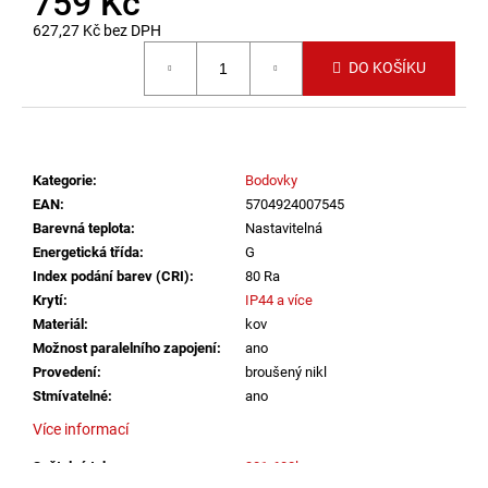
759 Kč
č
u
627,27 Kč bez DPH
j
Měrná cena:
DO KOŠÍKU
e
m
e
Kategorie
:
Bodovky
SAUNA
LED
EAN
:
5704924007545
PÁSEK
Barevná teplota
:
Nastavitelná
24V
Energetická třída
:
G
RGBW
Index podání barev (CRI)
:
80 Ra
9,6W
IP65
Krytí
:
IP44 a více
BALENÍ:
Materiál
:
kov
10M
Možnost paralelního zapojení
:
ano
BALENÍ
Provedení
:
broušený nikl
9
Stmívatelné
:
ano
216
Kč
Více informací
Světelný tok
:
301-600lm