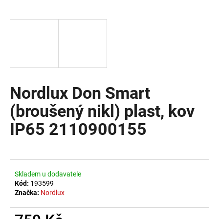
a
j
í
t
?
Nordlux Don Smart
(broušený nikl) plast, kov
HLEDAT
IP65 2110900155
D
o
Skladem u dodavatele
p
Kód:
193599
o
Značka:
Nordlux
r
u