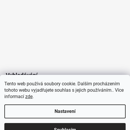
Vyhledávání
Tento web používá soubory cookie. Dalším procházením
tohoto webu vyjadřujete souhlas s jejich používáním.. Více
HLEDAT
informací
zde
.
Nastavení
Copyright 2026
Vytvořil Shoptet
/
Elektroradce.cz
. Všechna
J&K
Souhlasím
práva vyhrazena.
Pro