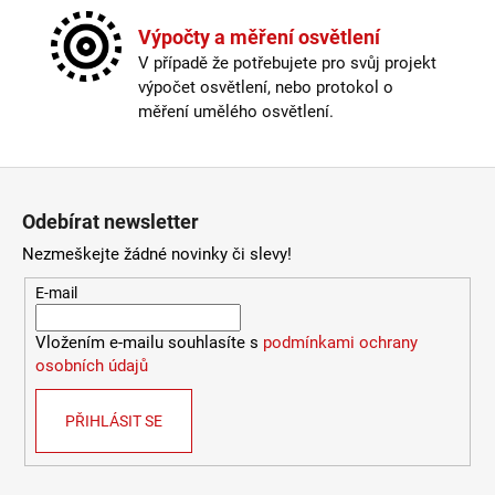
Typ stmívače/stmívání
:
přes aplikaci/smart ovladač
Výška
:
do 1m
Výpočty a měření osvětlení
Žárovka
:
LED
V případě že potřebujete pro svůj projekt
Životnost žárovky
:
25000 hodin
výpočet osvětlení, nebo protokol o
Barevná teplota
:
Nastavitelná
měření umělého osvětlení.
Energetická třída
:
G
Index podání barev (CRI)
:
80 Ra
Krytí
:
IP44 a více
Zápatí
Materiál
:
kov
Odebírat newsletter
Možnost paralelního zapojení
:
ano
Provedení
:
broušený nikl
Nezmeškejte žádné novinky či slevy!
Stmívatelné
:
ano
E-mail
Typ stmívače/stmívání
:
přes aplikaci/smart ovladač
Výška
:
do 1m
Vložením e-mailu souhlasíte s
podmínkami ochrany
Žárovka
:
LED
osobních údajů
Životnost žárovky
:
25000 hodin
Světelný tok
:
301-600lm
PŘIHLÁSIT SE
Méně informací