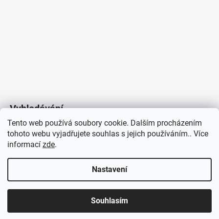
Vyhledávání
Tento web používá soubory cookie. Dalším procházením
tohoto webu vyjadřujete souhlas s jejich používáním.. Více
HLEDAT
informací
zde
.
Nastavení
Copyright 2026
Vytvořil Shoptet
/
Elektroradce.cz
. Všechna
J&K
Souhlasím
práva vyhrazena.
Pro