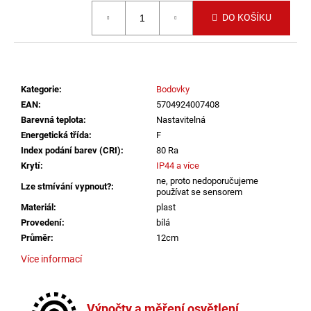
č
Měrná cena:
u
DO KOŠÍKU
j
e
m
e
Kategorie
:
Bodovky
EAN
:
5704924007408
SVÍTIDLO
Barevná teplota
:
Nastavitelná
CIRCLE
Energetická třída
:
F
100
Index podání barev (CRI)
:
80 Ra
P-
Z,
Krytí
:
IP44 a více
B
ne, proto nedoporučujeme
Lze stmívání vypnout?
:
TRIAC
používat se sensorem
DIM
Materiál
:
plast
80W
Provedení
:
bílá
3000K
ZÁVĚSNÁ
Průměr
:
12cm
ČERNÁ
Více informací
-
LED2
Stmívač
:
ano
LIGHTING
Stmívatelné
:
ano
10
Výpočty a měření osvětlení