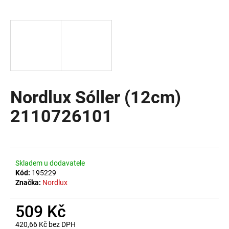
a
j
í
t
?
Nordlux Sóller (12cm)
2110726101
HLEDAT
D
Skladem u dodavatele
o
Kód:
195229
Značka:
Nordlux
p
o
509 Kč
r
u
420,66 Kč bez DPH