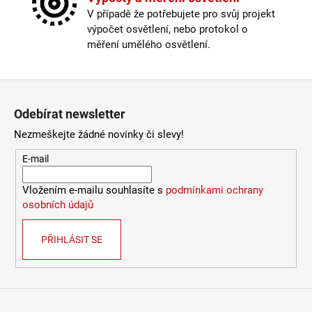
Světelný tok
:
601-1000lm
106
V případě že potřebujete pro svůj projekt
Kč
Typ stmívače/stmívání
:
přes externí vypínač
výpočet osvětlení, nebo protokol o
Výška
:
do 1m
měření umělého osvětlení.
Závit
:
zabudovaná LED
Žárovka
:
LED
Životnost žárovky
:
20000 hodin
Zápatí
Průměr
:
12cm
Odebírat newsletter
Méně informací
Nezmeškejte žádné novinky či slevy!
E-mail
Vložením e-mailu souhlasíte s
podmínkami ochrany
osobních údajů
PŘIHLÁSIT SE