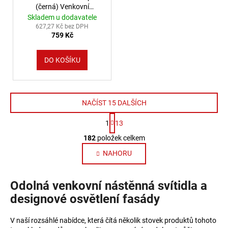
(černá) Venkovní
nástěnná svítidla hliník,
Skladem u dodavatele
sklo IP44 74371003
627,27 Kč bez DPH
759 Kč
DO KOŠÍKU
NAČÍST 15 DALŠÍCH
Stránkování
1
13
Ovládací prvky výpisu
182
položek celkem
NAHORU
Odolná venkovní nástěnná svítidla a
designové osvětlení fasády
V naší rozsáhlé nabídce, která čítá několik stovek produktů tohoto