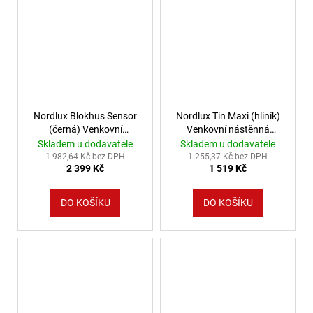
Nordlux Blokhus Sensor
Nordlux Tin Maxi (hliník)
(černá) Venkovní
Venkovní nástěnná
nástěnná světla s čidlem
svítidla kov, sklo IP54
Skladem u dodavatele
Skladem u dodavatele
kov, sklo IP54 25031003
21519929
1 982,64 Kč bez DPH
1 255,37 Kč bez DPH
2 399 Kč
1 519 Kč
DO KOŠÍKU
DO KOŠÍKU