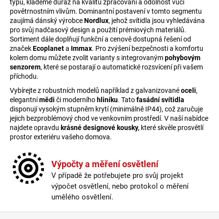
typu, klademe důraz na kvalitu zpracování a odolnost vůči
povětrnostním vlivům. Dominantní postavení v tomto segmentu
zaujímá dánský výrobce
Nordlux
, jehož svítidla jsou vyhledávána
pro svůj nadčasový design a použití prémiových materiálů.
Sortiment dále doplňují funkční a cenově dostupná řešení od
značek
Ecoplanet
a
Immax
. Pro zvýšení bezpečnosti a komfortu
kolem domu můžete zvolit varianty s integrovaným
pohybovým
senzorem
, které se postarají o automatické rozsvícení při vašem
příchodu.
Vybírejte z robustních modelů například z galvanizované
oceli
,
elegantní
mědi
či moderního
hliníku
. Tato
fasádní svítidla
disponují vysokým stupněm krytí (minimálně IP44), což zaručuje
jejich bezproblémový chod ve venkovním prostředí. V naší nabídce
najdete opravdu
krásné designové kousky,
které skvěle prosvětlí
prostor exteriéru vašeho domova.
Výpočty a měření osvětlení
V případě že potřebujete pro svůj projekt
výpočet osvětlení, nebo protokol o měření
umělého osvětlení.
Zápatí