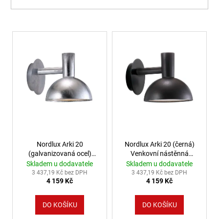
Výpis produktů
Nordlux Arki 20
Nordlux Arki 20 (černá)
(galvanizovaná ocel)
Venkovní nástěnná
Venkovní nástěnná
svítidla galvanizovaná
Skladem u dodavatele
Skladem u dodavatele
svítidla galvanizovaná
ocel, plast IP54
3 437,19 Kč bez DPH
3 437,19 Kč bez DPH
4 159 Kč
4 159 Kč
ocel, plast IP54
75181003
75181031
DO KOŠÍKU
DO KOŠÍKU