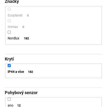
Značky
Ecoplanet
0
Immax
0
Nordlux
182
Krytí
IP44 a více
182
Pohybový senzor
ano
12