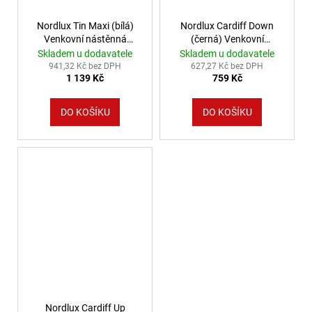
Nordlux Tin Maxi (bílá)
Nordlux Cardiff Down
Venkovní nástěnná
(černá) Venkovní
svítidla kov, sklo IP54
nástěnná svítidla hliník,
Skladem u dodavatele
Skladem u dodavatele
21509901
sklo IP44 74381003
941,32 Kč bez DPH
627,27 Kč bez DPH
1 139 Kč
759 Kč
DO KOŠÍKU
DO KOŠÍKU
Nordlux Cardiff Up