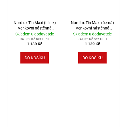
Nordlux Tin Maxi (hliník)
Nordlux Tin Maxi (černá)
Venkovní nástěnná
Venkovní nástěnná
svítidla kov, sklo IP54
svítidla kov, sklo IP54
Skladem u dodavatele
Skladem u dodavatele
21509929
21509903
941,32 Kč bez DPH
941,32 Kč bez DPH
1 139 Kč
1 139 Kč
DO KOŠÍKU
DO KOŠÍKU