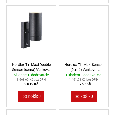
Nordlux Tin Maxi Double
Nordlux Tin Maxi Sensor
Sensor (černá) Venkovní
(černá) Venkovní
nástěnná světla s čidlem
nástěnná světla s čidlem
Skladem u dodavatele
Skladem u dodavatele
kov, sklo IP54 21519103
kov, sklo IP54 21509103
1 668,60 Kč bez DPH
1 461,98 Kč bez DPH
2 019 Kč
1 769 Kč
DO KOŠÍKU
DO KOŠÍKU