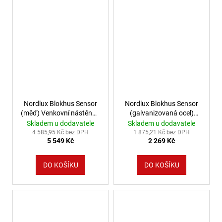
Nordlux Blokhus Sensor
Nordlux Blokhus Sensor
(měď) Venkovní nástěnná
(galvanizovaná ocel)
světla s čidlem kov, sklo
Venkovní nástěnná světla
Skladem u dodavatele
Skladem u dodavatele
IP54 25031030
s čidlem kov, sklo IP54
4 585,95 Kč bez DPH
1 875,21 Kč bez DPH
5 549 Kč
2 269 Kč
25031031
DO KOŠÍKU
DO KOŠÍKU