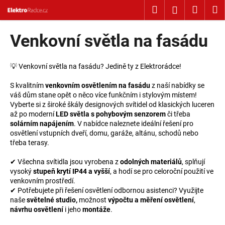
Košík
Přejít na obsah
Hledat
Nákup
M
Přihlášení
Zpět
Zpět
Venkovní světla na fasádu
C
o
💡 Venkovní světla na fasádu? Jedině ty z Elektrorádce!
p
S kvalitním
venkovním osvětlením na fasádu
z naší nabídky se
o
váš dům stane opět o něco více funkčním i stylovým místem!
Vyberte si z široké škály designových svítidel od klasických luceren
t
až po moderní
LED světla s pohybovým senzorem
či třeba
ř
solárním napájením
. V nabídce naleznete ideální řešení pro
e
osvětlení vstupních dveří, domu, garáže, altánu, schodů nebo
třeba terasy.
b
u
✔ Všechna svítidla jsou vyrobena z
odolných materiálů
, splňují
j
vysoký
stupeň krytí IP44 a vyšší
, a hodí se pro celoroční použití ve
venkovním prostředí.
e
✔ Potřebujete při řešení osvětlení odbornou asistenci? Využijte
t
naše
světelné studio,
možnost
výpočtu a měření osvětlení
,
e
návrhu osvětlení
i jeho
montáže
.
n