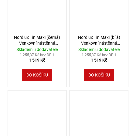
Nordlux Tin Maxi (černá)
Nordlux Tin Maxi (bílá)
Venkovní nástěnná
Venkovní nástěnná
svítidla kov, sklo IP54
svítidla kov, sklo IP54
Skladem u dodavatele
Skladem u dodavatele
21519903
21519901
1 255,37 Kč bez DPH
1 255,37 Kč bez DPH
1 519 Kč
1 519 Kč
DO KOŠÍKU
DO KOŠÍKU