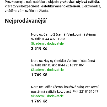
Prozkoumejte naši nabídku a objevte
praktická i stylová svítidla
,
a
která zvýší
bezpečnost i estetiku vašeho exteriéru
. Elektrorádce,
vnášíme vám světlo do života.
j
í
Nejprodávanější
t
?
Nordlux Canto 2 (černá) Venkovní nástěnná
svítidla IP44 49701203
Skladem u dodavatele
2 519 Kč
HLEDAT
Nordlux Hayley (hnědá) Venkovní nástěnná
svítidla hliník, sklo IP44 2318131061
Skladem u dodavatele
1 769 Kč
D
o
p
Nordlux Griffin (černá, kouřové sklo) Venkovní
o
nástěnná svítidla kov, plast IP44 2218131047
Skladem u dodavatele
r
1 769 Kč
u