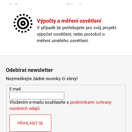
LUCE
Krytí
:
IP44 a více
9
Materiál
:
kov
078
Možnost paralelního zapojení
:
ano
Výpočty a měření osvětlení
Kč
Provedení
:
hnědá
V případě že potřebujete pro svůj projekt
Stmívatelné
:
ano
výpočet osvětlení, nebo protokol o
Výška
:
do 1m
měření umělého osvětlení.
Závit
:
E27
Žárovka
:
ne
Zápatí
Méně informací
Odebírat newsletter
Nezmeškejte žádné novinky či slevy!
E-mail
Vložením e-mailu souhlasíte s
podmínkami ochrany
osobních údajů
PŘIHLÁSIT SE