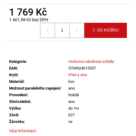
č
u
1 769 Kč
j
1 461,98 Kč bez DPH
e
Měrná cena:
m
DO KOŠÍKU
e
ZÁVĚSNÉ
SVÍTIDLO
Kategorie
:
Venkovní nástěnná svítidla
RANDO
THIN
EAN
:
5704924015557
BROUŠENÝ
Krytí
:
IP44 a více
STŘÍBRNÝ
Materiál
:
kov
HLINÍK
A
Možnost paralelního zapojení
:
ano
AKRYL
Provedení
:
hnědá
LED
Stmívatelné
:
ano
50W
Výška
:
do 1m
230V
3000K
Závit
:
E27
IP20
Žárovka
:
ne
STMÍVATELNÉ
-
Více informací
NOVA