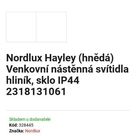
a
j
í
t
?
Nordlux Hayley (hnědá)
Venkovní nástěnná svítidla
HLEDAT
hliník, sklo IP44
2318131061
D
o
p
o
Skladem u dodavatele
r
Kód:
328445
u
Značka:
Nordlux