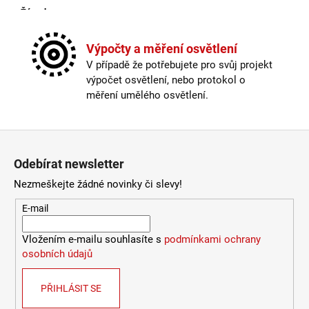
772
Žárovka
:
ne
Kč
Kabel součástí balení
:
není
Krytí
:
IP44 a více
Výpočty a měření osvětlení
Materiál
:
kov
V případě že potřebujete pro svůj projekt
Možnost paralelního zapojení
:
ne
výpočet osvětlení, nebo protokol o
Provedení
:
černá
měření umělého osvětlení.
Stmívatelné
:
ano
Výška
:
do 1m
Závit
:
E27
Zápatí
Žárovka
:
ne
Odebírat newsletter
Méně informací
Nezmeškejte žádné novinky či slevy!
E-mail
Vložením e-mailu souhlasíte s
podmínkami ochrany
osobních údajů
PŘIHLÁSIT SE