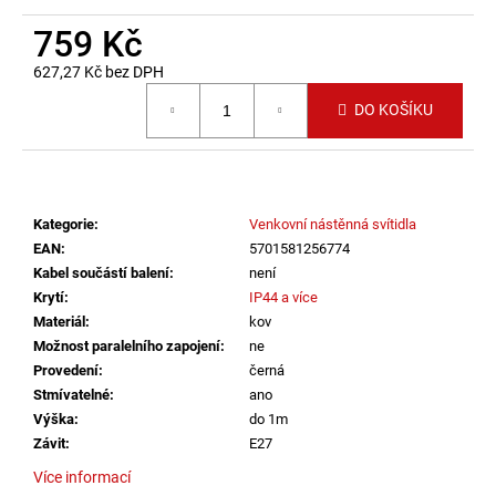
č
u
759 Kč
j
627,27 Kč bez DPH
e
Měrná cena:
m
DO KOŠÍKU
e
VÝPRODEJ
LED2
Kategorie
:
Venkovní nástěnná svítidla
LIŠTOVÉ
SVÍTIDLO
EAN
:
5701581256774
MAGLINE
Kabel součástí balení
:
není
II
Krytí
:
IP44 a více
60,
B
Materiál
:
kov
DALI
Možnost paralelního zapojení
:
ne
24W
Provedení
:
černá
3000K/3500K/4000K
Stmívatelné
:
ano
ČERNÁ
-
Výška
:
do 1m
LED2
Závit
:
E27
LIGHTING
Více informací
2