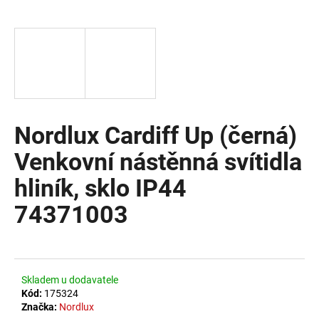
a
j
í
t
?
Nordlux Cardiff Up (černá)
Venkovní nástěnná svítidla
HLEDAT
hliník, sklo IP44
74371003
D
o
p
o
Skladem u dodavatele
r
Kód:
175324
u
Značka:
Nordlux