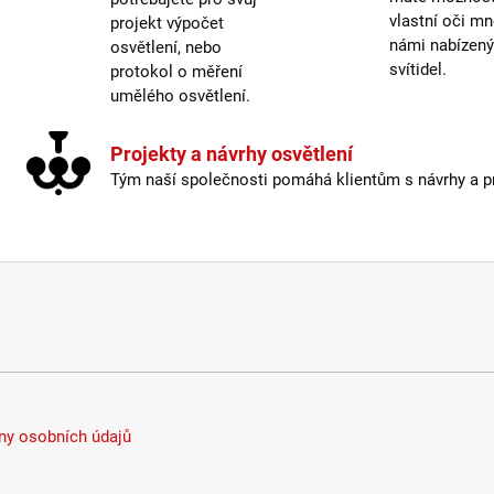
Žáro
vlastní oči mn
projekt výpočet
námi nabízen
osvětlení, nebo
Život
svítidel.
protokol o měření
umělého osvětlení.
Barev
Energ
Projekty a návrhy osvětlení
Index
Tým naší společnosti pomáhá klientům s návrhy a pro
Krytí
:
Možno
Prove
Stmív
Výšk
Závit
:
Žáro
Život
Světe
y osobních údajů
Méně