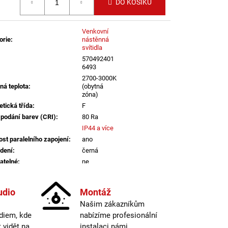
HTING
DO KOŠÍKU
Venkovní
orie
:
nástěnná
svítidla
570492401
6493
2700-3000K
ná teplota
:
(obytná
zóna)
etická třída
:
F
 podání barev (CRI)
:
80 Ra
IP44 a více
st paralelního zapojení
:
ano
dení
:
černá
atelné
:
ne
lný tok
:
301-600lm
informací
udio
Montáž
Našim zákazníkům
a
:
do 1m
diem, kde
nabízíme profesionální
zabudovaná
LED
vidět na
instalaci námi