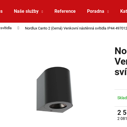
ás
Naše služby
Reference
Poradna
Kat
svítidla
Nordlux Canto 2 (černá) Venkovní nástěnná svítidla IP44 49701
Co potřebujete najít?
No
HLEDAT
Ve
sv
Doporučujeme
Sklad
2 
2 081
VÝPRODEJ LED2 LIŠTOVÉ SVÍTIDLO
VÝPRODEJ LED2
Měrná