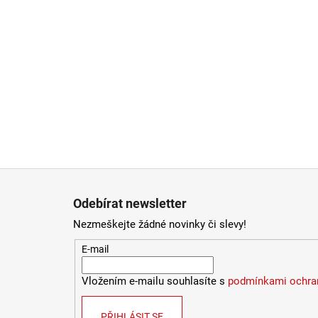
Zápatí
Odebírat newsletter
Nezmeškejte žádné novinky či slevy!
E-mail
Vložením e-mailu souhlasíte s
podmínkami ochran
PŘIHLÁSIT SE