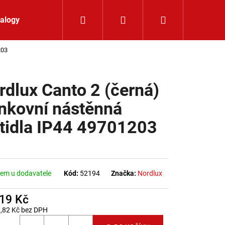
Hledat
Přihlášení
Nákupní koší
alogy
Kontakt
203
rdlux Canto 2 (černá)
nkovní nástěnná
ítidla IP44 49701203
em u dodavatele
Kód:
52194
Značka:
Nordlux
519 Kč
,82 Kč bez DPH
 SPOT B, W ZÁPUSTNÉ
 cena: