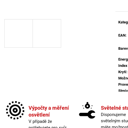
MAGO II M, B DALI DIM 10W 3000K
BÍLÉ - LED2 LIG
ČERNÁ - LED2 LIGHTING
1 825 Kč
2 772 Kč
Kateg
EAN
:
Barev
Energ
Index
Krytí
:
Možno
Prove
Stmív
Světe
Více 
Výpočty a měření
Světelné st
osvětlení
Disponujeme
Výšk
světelným stu
V případě že
Závit
:
máte možnost 
potřebujete pro svůj