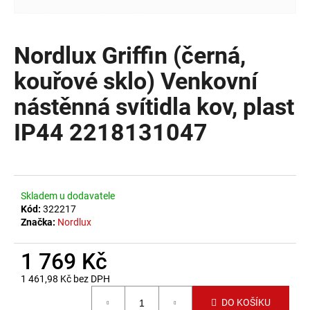
a
j
Nordlux Griffin (černá,
í
t
kouřové sklo) Venkovní
?
nástěnná svítidla kov, plast
IP44 2218131047
HLEDAT
Skladem u dodavatele
Kód:
322217
D
Značka:
Nordlux
o
p
1 769 Kč
o
1 461,98 Kč bez DPH
r
Měrná cena:
u
DO KOŠÍKU