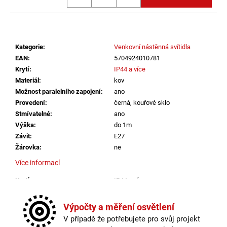
č
u
j
e
m
Kategorie
:
Venkovní nástěnná svítidla
e
EAN
:
5704924010781
Krytí
:
IP44 a více
Materiál
:
kov
SAUNA
Možnost paralelního zapojení
:
ano
LED
Provedení
:
černá, kouřové sklo
PÁSEK
24V
Stmívatelné
:
ano
RGBW
Výška
:
do 1m
9,6W
Závit
:
E27
IP65
BALENÍ:
Žárovka
:
ne
5M
Více informací
BALENÍ
2
Krytí
:
IP44 a více
560
Materiál
:
kov
Kč
Možnost paralelního zapojení
:
ano
Výpočty a měření osvětlení
Provedení
:
černá, kouřové sklo
V případě že potřebujete pro svůj projekt
Stmívatelné
:
ano