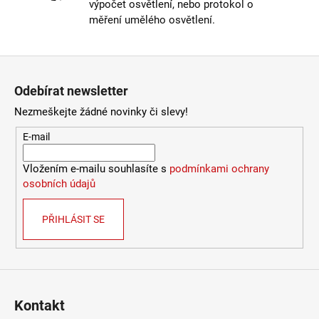
výpočet osvětlení, nebo protokol o
Výška
:
do 1m
měření umělého osvětlení.
Závit
:
E27
Žárovka
:
ne
Zápatí
Méně informací
Odebírat newsletter
Nezmeškejte žádné novinky či slevy!
E-mail
Vložením e-mailu souhlasíte s
podmínkami ochrany
osobních údajů
PŘIHLÁSIT SE
Kontakt