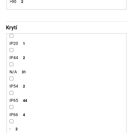
>90
2
4
106
Kč
Krytí
IP20
1
IP44
2
N/A
31
IP54
2
IP65
44
IP66
4
-
2