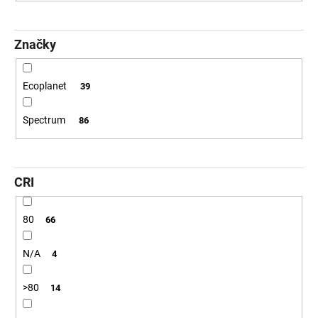
č
u
j
Značky
e
m
e
Ecoplanet
39
Spectrum
86
VÝPRODEJ
LED2
LIŠTOVÉ
SVÍTIDLO
MAGLINE
CRI
II
60,
B
DALI
80
66
TW
24W
3000K-
N/A
4
4000K
ČERNÁ
>80
14
-
LED2
LIGHTING