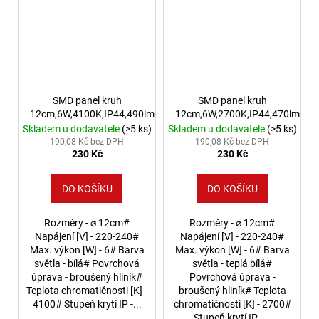
SMD panel kruh
SMD panel kruh
12cm,6W,4100K,IP44,490lm
12cm,6W,2700K,IP44,470lm
Skladem u dodavatele
(>5 ks)
Skladem u dodavatele
(>5 ks)
190,08 Kč bez DPH
190,08 Kč bez DPH
230 Kč
230 Kč
DO KOŠÍKU
DO KOŠÍKU
Rozměry - ⌀ 12cm#
Rozměry - ⌀ 12cm#
Napájení [V] - 220-240#
Napájení [V] - 220-240#
Max. výkon [W] - 6# Barva
Max. výkon [W] - 6# Barva
světla - bílá# Povrchová
světla - teplá bílá#
úprava - broušený hliník#
Povrchová úprava -
Teplota chromatičnosti [K] -
broušený hliník# Teplota
4100# Stupeň krytí IP -...
chromatičnosti [K] - 2700#
Stupeň krytí IP -...