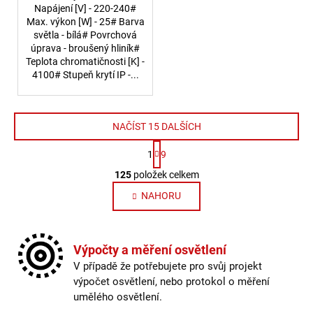
Napájení [V] - 220-240#
Max. výkon [W] - 25# Barva
světla - bílá# Povrchová
úprava - broušený hliník#
Teplota chromatičnosti [K] -
4100# Stupeň krytí IP -...
NAČÍST 15 DALŠÍCH
Stránkování
1
9
Ovládací prvky výpisu
125
položek celkem
NAHORU
Výpočty a měření osvětlení
V případě že potřebujete pro svůj projekt
výpočet osvětlení, nebo protokol o měření
umělého osvětlení.