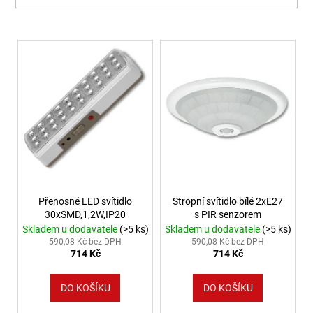
Výpis produktů
Přenosné LED svítidlo
Stropní svítidlo bílé 2xE27
30xSMD,1,2W,IP20
s PIR senzorem
Skladem u dodavatele
(>5 ks)
Skladem u dodavatele
(>5 ks)
590,08 Kč bez DPH
590,08 Kč bez DPH
714 Kč
714 Kč
DO KOŠÍKU
DO KOŠÍKU