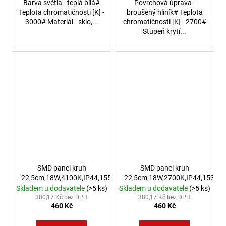
Barva světla - teplá bílá#
Povrchová úprava -
Teplota chromatičnosti [K] -
broušený hliník# Teplota
3000# Materiál - sklo,...
chromatičnosti [K] - 2700#
Stupeň krytí...
SMD panel kruh
SMD panel kruh
22,5cm,18W,4100K,IP44,1550Lm
22,5cm,18W,2700K,IP44,1530L
Skladem u dodavatele
(>5 ks)
Skladem u dodavatele
(>5 ks)
380,17 Kč bez DPH
380,17 Kč bez DPH
460 Kč
460 Kč