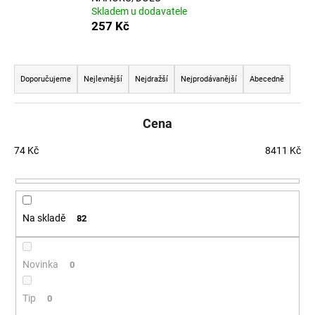
Skladem u dodavatele
a
257 Kč
j
í
Řazení produktů
t
Doporučujeme
Nejlevnější
Nejdražší
Nejprodávanější
Abecedně
?
Cena
74
Kč
8411
Kč
HLEDAT
Na skladě
82
D
o
p
Novinka
0
o
r
Tip
0
u