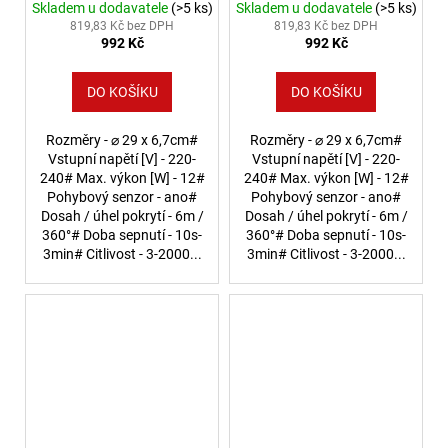
Skladem u dodavatele
(>5 ks)
Skladem u dodavatele
(>5 ks)
819,83 Kč bez DPH
819,83 Kč bez DPH
992 Kč
992 Kč
DO KOŠÍKU
DO KOŠÍKU
Rozměry - ⌀ 29 x 6,7cm#
Rozměry - ⌀ 29 x 6,7cm#
Vstupní napětí [V] - 220-
Vstupní napětí [V] - 220-
240# Max. výkon [W] - 12#
240# Max. výkon [W] - 12#
Pohybový senzor - ano#
Pohybový senzor - ano#
Dosah / úhel pokrytí - 6m /
Dosah / úhel pokrytí - 6m /
360°# Doba sepnutí - 10s-
360°# Doba sepnutí - 10s-
3min# Citlivost - 3-2000...
3min# Citlivost - 3-2000...