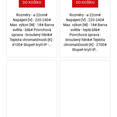
DO KOŠÍKU
DO KOŠÍKU
Rozměry - ⌀ 22cm#
Rozměry - ⌀ 22cm#
Napájení [V] - 220-240#
Napájení [V] - 220-240#
Max. výkon [W] - 18# Barva
Max. výkon [W] - 18# Barva
světla - bílá# Povrchová
světla - teplá bílá#
úprava - broušený hliník#
Povrchová úprava -
Teplota chromatičnosti [K] -
broušený hliník# Teplota
4100# Stupeň krytí IP -...
chromatičnosti [K] - 2700#
Stupeň krytí IP...