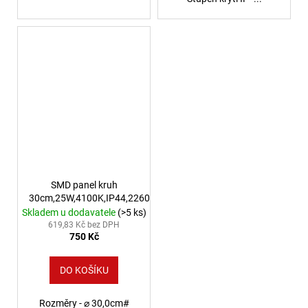
SMD panel kruh
30cm,25W,4100K,IP44,2260Lm
Skladem u dodavatele
(>5 ks)
619,83 Kč bez DPH
750 Kč
DO KOŠÍKU
Rozměry - ⌀ 30,0cm#