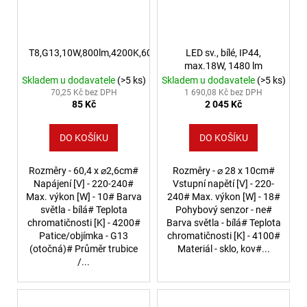
T8,G13,10W,800lm,4200K,60cm,sklo
LED sv., bílé, IP44,
max.18W, 1480 lm
Skladem u dodavatele
(>5 ks)
Skladem u dodavatele
(>5 ks)
70,25 Kč bez DPH
1 690,08 Kč bez DPH
85 Kč
2 045 Kč
DO KOŠÍKU
DO KOŠÍKU
Rozměry - 60,4 x ⌀2,6cm#
Rozměry - ⌀ 28 x 10cm#
Napájení [V] - 220-240#
Vstupní napětí [V] - 220-
Max. výkon [W] - 10# Barva
240# Max. výkon [W] - 18#
světla - bílá# Teplota
Pohybový senzor - ne#
chromatičnosti [K] - 4200#
Barva světla - bílá# Teplota
Patice/objímka - G13
chromatičnosti [K] - 4100#
(otočná)# Průměr trubice
Materiál - sklo, kov#...
/...