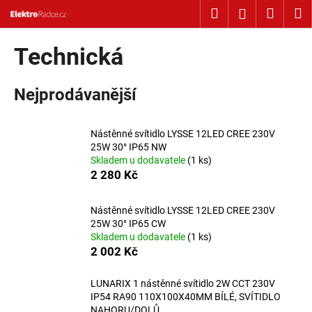
Košík
Přejít na obsah
Hledat
Nákup
M
Přihlášení
Zpět
Zpět
Technická
C
Nejprodávanější
o
p
o
Nástěnné svítidlo LYSSE 12LED CREE 230V
t
25W 30° IP65 NW
Skladem u dodavatele
(1 ks)
ř
2 280 Kč
e
b
Nástěnné svítidlo LYSSE 12LED CREE 230V
u
25W 30° IP65 CW
j
Skladem u dodavatele
(1 ks)
2 002 Kč
e
t
LUNARIX 1 nástěnné svítidlo 2W CCT 230V
e
IP54 RA90 110X100X40MM BÍLÉ, SVÍTIDLO
n
NAHORU/DOLŮ