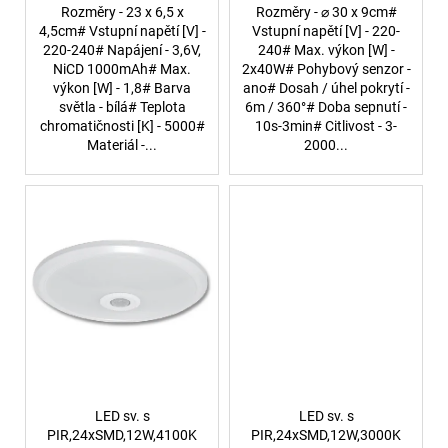
Rozměry - 23 x 6,5 x
Rozměry - ⌀ 30 x 9cm#
4,5cm# Vstupní napětí [V] -
Vstupní napětí [V] - 220-
220-240# Napájení - 3,6V,
240# Max. výkon [W] -
NiCD 1000mAh# Max.
2x40W# Pohybový senzor -
výkon [W] - 1,8# Barva
ano# Dosah / úhel pokrytí -
světla - bílá# Teplota
6m / 360°# Doba sepnutí -
chromatičnosti [K] - 5000#
10s-3min# Citlivost - 3-
Materiál -...
2000...
LED sv. s
LED sv. s
PIR,24xSMD,12W,4100K
PIR,24xSMD,12W,3000K