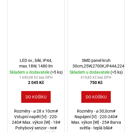
LED sv., bílé, IP44,
SMD panel kruh
max.18W, 1480 lm
30cm,25W,2700K,IP444,2240L
Skladem u dodavatele
(>5 ks)
Skladem u dodavatele
(>5 ks)
1 690,08 Kč bez DPH
619,83 Kč bez DPH
2 045 Kč
750 Kč
DO KOŠÍKU
DO KOŠÍKU
Rozměry - ⌀ 28 x 10cm#
Rozměry - ⌀ 30,0cm#
Vstupní napětí [V] - 220-
Napájení [V] - 220-240#
240# Max. výkon [W] - 18#
Max. výkon [W] - 25# Barva
Pohybový senzor - ne#
světla - teplá bílá#