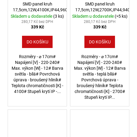
SMD panel kruh
SMD panel kruh
17,5cm,12W,4100K,IP44,960lm
17,5cm,12W,2700K,IP44,940lm
Skladem u dodavatele
(3 ks)
Skladem u dodavatele
(>5 ks)
280,17 Kč bez DPH
280,17 Kč bez DPH
339 Kč
339 Kč
DO KOŠÍKU
DO KOŠÍKU
Rozměry - ⌀ 17cm#
Rozměry - ⌀ 17cm#
Napájení [V] - 220-240#
Napájení [V] - 220-240#
Max. výkon [W] - 12# Barva
Max. výkon [W] - 12# Barva
světla - bílá# Povrchová
světla - teplá bílá#
úprava - broušený hliník#
Povrchová úprava -
Teplota chromatičnosti [K] -
broušený hliník# Teplota
4100# Stupeň krytí IP -...
chromatičnosti [K] - 2700#
Stupeň krytí IP...