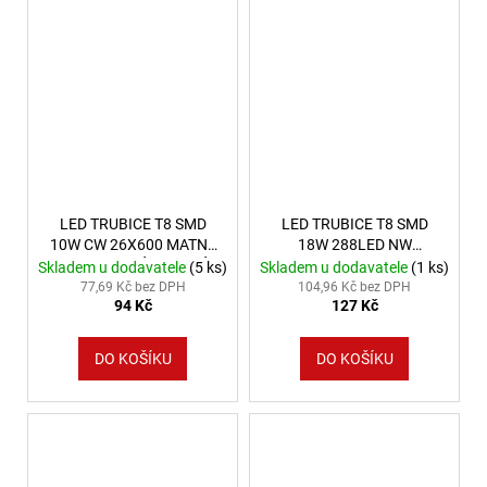
LED TRUBICE T8 SMD
LED TRUBICE T8 SMD
10W CW 26X600 MATNÉ
18W 288LED NW
1 STRANA VÝKONOVÉ
26X1000 2R SPECTRUM
Skladem u dodavatele
(5 ks)
Skladem u dodavatele
(1 ks)
SPEKTRUM
77,69 Kč bez DPH
104,96 Kč bez DPH
94 Kč
127 Kč
DO KOŠÍKU
DO KOŠÍKU