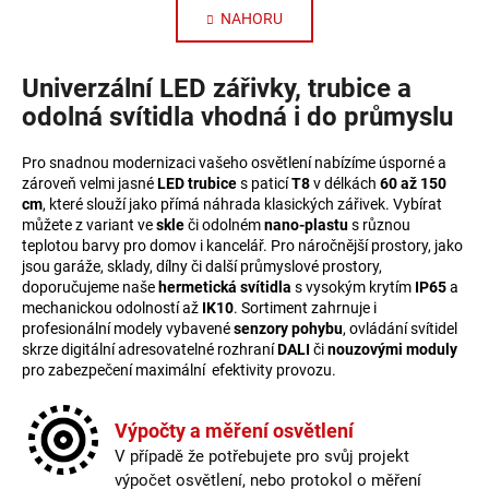
NAHORU
Univerzální LED zářivky, trubice a
odolná svítidla vhodná i do průmyslu
Pro snadnou modernizaci vašeho osvětlení nabízíme úsporné a
zároveň velmi jasné
LED trubice
s paticí
T8
v délkách
60 až 150
cm
, které slouží jako přímá náhrada klasických zářivek. Vybírat
můžete z variant ve
skle
či odolném
nano-plastu
s různou
teplotou barvy pro domov i kancelář. Pro náročnější prostory, jako
jsou garáže, sklady, dílny či další průmyslové prostory,
doporučujeme naše
hermetická svítidla
s vysokým krytím
IP65
a
mechanickou odolností až
IK10
. Sortiment zahrnuje i
profesionální modely vybavené
senzory pohybu
, ovládání svítidel
skrze digitální adresovatelné rozhraní
DALI
či
nouzovými moduly
pro zabezpečení maximální efektivity provozu.
Výpočty a měření osvětlení
V případě že potřebujete pro svůj projekt
výpočet osvětlení, nebo protokol o měření