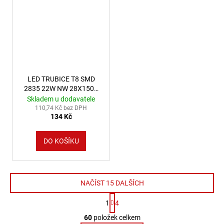
LED TRUBICE T8 SMD
2835 22W NW 28X1500
GLASS SPECTRUM
Skladem u dodavatele
110,74 Kč bez DPH
134 Kč
DO KOŠÍKU
NAČÍST 15 DALŠÍCH
Stránkování
1
4
Ovládací prvky výpisu
60
položek celkem