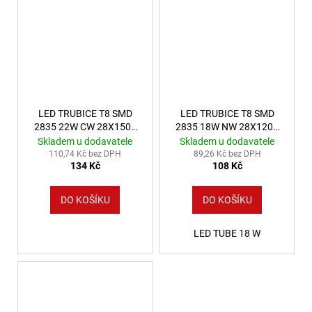
LED TRUBICE T8 SMD
LED TRUBICE T8 SMD
2835 22W CW 28X1500
2835 18W NW 28X1200
GLASS SPECTRUM
GLASS SPECTRUM
Skladem u dodavatele
Skladem u dodavatele
110,74 Kč bez DPH
89,26 Kč bez DPH
134 Kč
108 Kč
DO KOŠÍKU
DO KOŠÍKU
LED TUBE 18 W