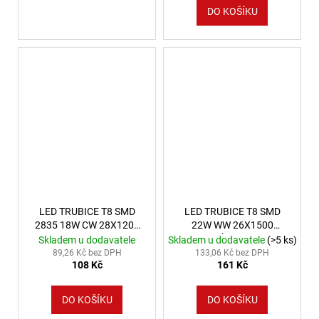
DO KOŠÍKU
LED TRUBICE T8 SMD
LED TRUBICE T8 SMD
2835 18W CW 28X1200
22W WW 26X1500
GLASS SPECTRUM
MATNÁ 1 STRANA
Skladem u dodavatele
Skladem u dodavatele
(>5 ks)
VÝKONOVÉ SPEKTRUM
89,26 Kč bez DPH
133,06 Kč bez DPH
108 Kč
161 Kč
DO KOŠÍKU
DO KOŠÍKU