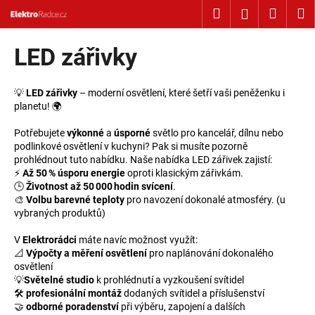
Košík
Přejít na obsah
Hledat
Nákup
M
Přihlášení
Zpět
Zpět
LED zářivky
C
o
💡
LED zářivky
– moderní osvětlení, které šetří vaši peněženku i
planetu! 🌍
p
o
Potřebujete
výkonné
a
úsporné
světlo pro kancelář, dílnu nebo
podlinkové osvětlení v kuchyni? Pak si musíte pozorně
t
prohlédnout tuto nabídku. Naše nabídka LED zářivek zajistí:
ř
⚡
Až 50 % úsporu energie
oproti klasickým zářivkám.
e
🕒
Životnost až 50 000 hodin svícení
.
🎨
Volbu barevné teploty
pro navození dokonalé atmosféry. (u
b
vybraných produktů)
u
j
V
Elektrorádci
máte navíc možnost využít:
📐
Výpočty a měření osvětlení
pro naplánování dokonalého
e
osvětlení
t
💡
Světelné studio
k prohlédnutí a vyzkoušení svítidel
e
🛠️
profesionální montáž
dodaných svítidel a příslušenství
🤝
odborné poradenství
při výběru, zapojení a dalších
n