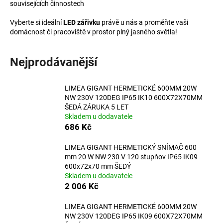
souvisejících činnostech
a
Vyberte si ideální
LED zářivku
právě u nás a proměňte vaši
j
domácnost či pracoviště v prostor plný jasného světla!
í
t
Nejprodávanější
?
LIMEA GIGANT HERMETICKÉ 600MM 20W
NW 230V 120DEG IP65 IK10 600X72X70MM
ŠEDÁ ZÁRUKA 5 LET
HLEDAT
Skladem u dodavatele
686 Kč
LIMEA GIGANT HERMETICKÝ SNÍMAČ 600
D
mm 20 W NW 230 V 120 stupňov IP65 IK09
600x72x70 mm ŠEDÝ
o
Skladem u dodavatele
p
2 006 Kč
o
r
LIMEA GIGANT HERMETICKÉ 600MM 20W
u
NW 230V 120DEG IP65 IK09 600X72X70MM