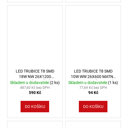
LED TRUBICE T8 SMD
LED TRUBICE T8 SMD
18W NW 26X1200
10W WW 26X600 MATNÁ
MATNÉ 1 BOČNÍ
1 STRANA VÝKONOVÉ
Skladem u dodavatele
(2 ks)
Skladem u dodavatele
(1 ks)
VÝKONOVÉ SPEKTRUM
SPEKTRUM
487,60 Kč bez DPH
77,69 Kč bez DPH
590 Kč
94 Kč
DO KOŠÍKU
DO KOŠÍKU