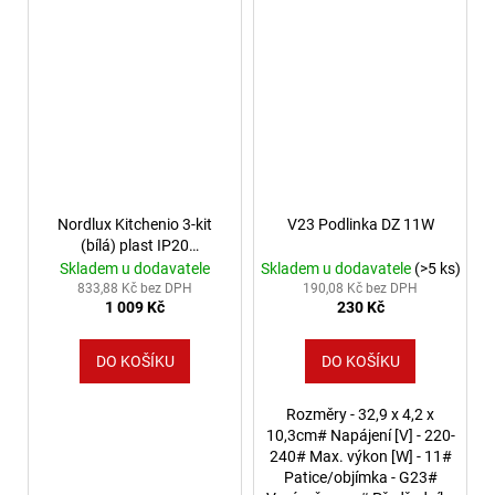
Nordlux Kitchenio 3-kit
V23 Podlinka DZ 11W
(bílá) plast IP20
2015460101
Skladem u dodavatele
Skladem u dodavatele
(>5 ks)
833,88 Kč bez DPH
190,08 Kč bez DPH
1 009 Kč
230 Kč
DO KOŠÍKU
DO KOŠÍKU
Rozměry - 32,9 x 4,2 x
10,3cm# Napájení [V] - 220-
240# Max. výkon [W] - 11#
Patice/objímka - G23#