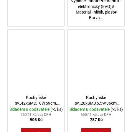
Vypínač - ano# Předřadník -
elektronický (EVG)#
Materiál - hliník, plast#
Barva...
Kuchyňské
Kuchyňské
sv.,42xSMD,10W,59cm,
sv.,28xSMD,5,5W,36cm,
stříbrná
stříbrná
Skladem u dodavatele
(>5 ks)
Skladem u dodavatele
(>5 ks)
750,41 Kč bez DPH
650,41 Kč bez DPH
908 Kč
787 Kč