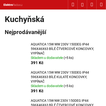
Košík
Přejít na obsah
Hledat
Nákup
M
Přihlášení
Zpět
Zpět
Kuchyňská
C
Nejprodávanější
o
p
o
AQUATICA 15W WW 230V 150DEG IP44
596X46X63 BÍLÉ ČTVERCOVÉ KONCOVKY,
t
VYPÍNAČ
ř
Skladem u dodavatele
(>5 ks)
e
391 Kč
b
AQUATICA 15W WW 230V 150DEG IP44
u
596X46X63 BÍLÉ KULATÉ KONCOVKY,
j
VYPÍNAČ
Skladem u dodavatele
(>5 ks)
e
391 Kč
t
e
AQUATICA 15W NW 230V 150DEG IP44
n
596X46X63 BÍLÉ ČTVERCOVÉ KONCOVKY,