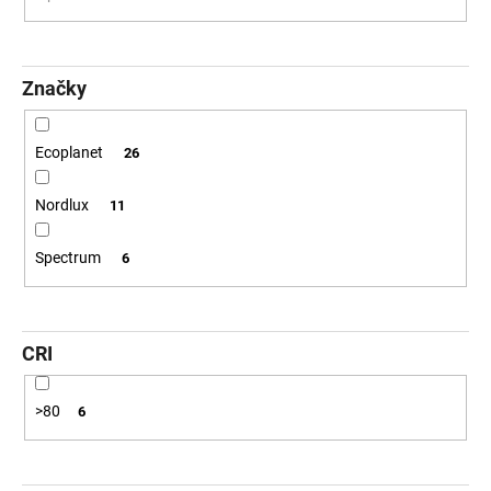
č
u
j
e
Značky
m
e
Ecoplanet
26
ZÁVĚSNÉ
Nordlux
SVÍTIDLO
11
RANDO
THIN
Spectrum
6
BROUŠENÝ
STŘÍBRNÝ
HLINÍK
A
AKRYL
CRI
LED
50W
230V
3000K
>80
6
IP20
STMÍVATELNÉ
-
NOVA