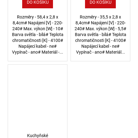
DO KOŠÍKU
DO KOŠÍKU
Rozměry - 58,4 x 2,8 x
Rozměry - 35,5 x 2,8 x
8,4cm# Napájení [V] - 220-
8,4cm# Napájení [V] - 220-
240# Max. výkon [W] - 10#
240# Max. výkon [W] - 5,5#
Barva světla - bílá# Teplota
Barva světla - bílá# Teplota
chromatičnosti [K] - 4100#
chromatičnosti [K] - 4100#
Napájecí kabel - ne#
Napájecí kabel - ne#
Vypínač - ano# Materiál -...
Vypínač - ano# Materiál...
Kuchyňské