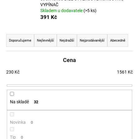
VYPÍNAČ
a
Skladem u dodavatele
(>5 ks)
j
391 Kč
í
t
Řazení produktů
?
Doporučujeme
Nejlevnější
Nejdražší
Nejprodávanější
Abecedně
Cena
HLEDAT
230
Kč
1561
Kč
D
Na skladě
32
o
p
o
Novinka
0
r
u
Tip
0