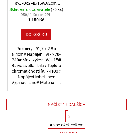
sv.,70xSMD,15W,92cm,
stříbrná
Skladem u dodavatele
(>5 ks)
950,41 Kč bez DPH
1 150 Kč
DO KOŠÍKU
Rozměry - 91,7 x 2,8 x
8,4cm# Napájení [V] - 220-
240# Max. výkon [W] - 15#
Barva světla - bílá# Teplota
chromatičnosti [K] - 4100#
Napájecí kabel - ne#
Vypínač - ano# Materiál -...
NAČÍST 15 DALŠÍCH
Stránkování
1
3
Ovládací prvky výpisu
43
položek celkem