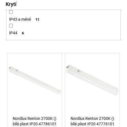
LUCE
Krytí
9
078
IP43 a méně
11
Kč
IP44
6
Výpis produktů
Nordlux Renton 2700K ()
Nordlux Renton 2700K ()
bílá plast IP20 47786101
bílá plast IP20 47776101