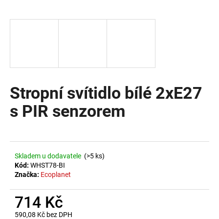
a
j
í
t
?
Stropní svítidlo bílé 2xE27
s PIR senzorem
HLEDAT
D
Skladem u dodavatele
(>5 ks)
o
Kód:
WHST78-BI
Značka:
Ecoplanet
p
o
714 Kč
r
u
590,08 Kč bez DPH