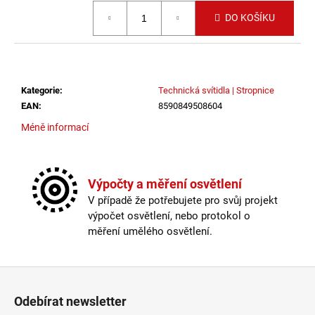
č
Měrná cena:
u
DO KOŠÍKU
j
e
m
e
Kategorie
:
Technická svítidla | Stropnice
EAN
:
8590849508604
SAUNA
Méně informací
LED
PÁSEK
24V
RGBW
9,6W
Výpočty a měření osvětlení
IP65
V případě že potřebujete pro svůj projekt
BALENÍ:
výpočet osvětlení, nebo protokol o
10M
BALENÍ
měření umělého osvětlení.
9
216
Kč
Zápatí
Odebírat newsletter