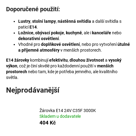
a
Doporučené použití:
j
Lustry
,
stolní lampy
,
nástěnná svítidla
a další svítidla s
í
paticí
E14
.
t
Ložnice, obývací pokoje
,
kuchyně
, ale i
kanceláře
nebo
?
dekorativní osvětlení
.
Vhodné pro
doplňkové osvětlení
, nebo pro vytvoření
útulné
a příjemné atmosféry
v menších prostorech.
E14 žárovky
kombinují
efektivitu
,
dlouhou životnost
a
vysoký
výkon
, což je činí skvélé pro každodenní použití v
menších
HLEDAT
prostorech
nebo tam, kde je potřeba jemného, ale kvalitního
světla.
Nejprodávanější
D
o
p
Žárovka E14 24V C35F 3000K
o
Skladem u dodavatele
404 Kč
r
u