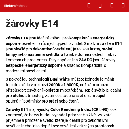
Košík
Přejít na obsah
Hledat
Nákup
M
Přihlášení
Zpět
Zpět
žárovky E14
C
o
Žárovky E14
jsou ideální volbou pro
kompaktní
a
energeticky
úsporné
osvětlení v různých typech svítidel. S malým závitem
E14
p
jsou skvělé pro
dekorativní osvětlení
, jako jsou
lustry
,
stolní
o
lampy
nebo
nástěnná svítidla
, a to jak v domácnostech, tak i v
komerčních prostorech. Díky napájení na
24V DC
jsou žárovky
t
bezpečné
,
energeticky úsporné
a snadno kompatibilní s
ř
moderními osvětleními.
e
S pokročilou
technologií Dual White
můžete jednoduše měnit
b
teplotu světla v rozmezí
2000K až 6000K
, což vám umožní
u
přizpůsobit osvětlení konkrétním potřebám. Teplé světlo je ideální
pro
útulné
atmosféry, zatímco studené světlo vám zajistí
j
optimální podmínky pro
práci
nebo
čtení
.
e
Žárovky E14
mají
vysoký Color Rendering Index (CRI >90)
, což
t
znamená, že barvy budou vypadat přirozeně a živě. Vytvářejí
e
příjemné a přirozené světlo, které je ideální pro dekorativní
osvětlení nebo jako doplňkové osvětlení v různých prostorech.
n