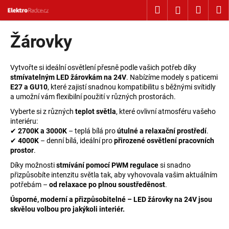
Košík
Přejít na obsah
Hledat
Nákup
M
Přihlášení
Zpět
Zpět
Žárovky
C
o
Vytvořte si ideální osvětlení přesně podle vašich potřeb díky
stmívatelným LED žárovkám na 24V
. Nabízíme modely s paticemi
p
E27 a GU10
, které zajistí snadnou kompatibilitu s běžnými svítidly
o
a umožní vám flexibilní použití v různých prostorách.
t
Vyberte si z různých
teplot světla
, které ovlivní atmosféru vašeho
ř
interiéru:
✔
2700K a 3000K
– teplá bílá pro
útulné a relaxační prostředí
.
e
✔
4000K
– denní bílá, ideální pro
přirozené osvětlení pracovních
b
prostor
.
u
Díky možnosti
stmívání pomocí PWM regulace
si snadno
j
přizpůsobíte intenzitu světla tak, aby vyhovovala vašim aktuálním
potřebám –
od relaxace po plnou soustředěnost
.
e
Úsporné, moderní a přizpůsobitelné – LED žárovky na 24V jsou
t
skvělou volbou pro jakýkoli interiér.
e
n