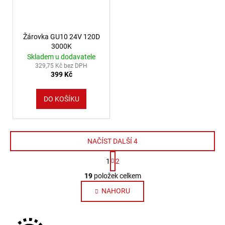
Žárovka GU10 24V 120D
3000K
Skladem u dodavatele
329,75 Kč bez DPH
399 Kč
DO KOŠÍKU
NAČÍST DALŠÍ 4
Stránkování
1
2
Ovládací prvky výpisu
19
položek celkem
NAHORU