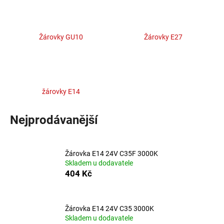
a
j
í
Žárovky GU10
Žárovky E27
t
?
žárovky E14
HLEDAT
Nejprodávanější
Žárovka E14 24V C35F 3000K
D
Skladem u dodavatele
o
404 Kč
p
o
r
Žárovka E14 24V C35 3000K
u
Skladem u dodavatele