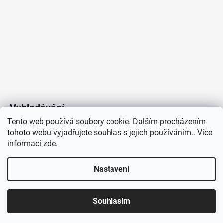
Vyhledávání
Tento web používá soubory cookie. Dalším procházením
tohoto webu vyjadřujete souhlas s jejich používáním.. Více
HLEDAT
informací
zde
.
Nastavení
Copyright 2026
Vytvořil Shoptet
/
Elektroradce.cz
. Všechna
J&K
Souhlasím
práva vyhrazena.
Pro