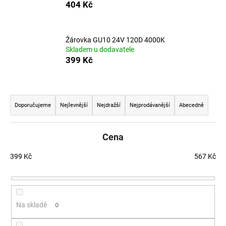
č
404 Kč
u
j
e
Žárovka GU10 24V 120D 4000K
m
Skladem u dodavatele
e
399 Kč
VÝPRODEJ
Řazení produktů
LED2
SPOJKA
Doporučujeme
Nejlevnější
Nejdražší
Nejprodávanější
Abecedně
MAG
POWER
CONNECTOR,
Cena
B
DALI
ČERNÁ
399
Kč
567
Kč
(NÁHRADA
LED2
6523803)
-
LED2
Na skladě
0
LIGHTING
386