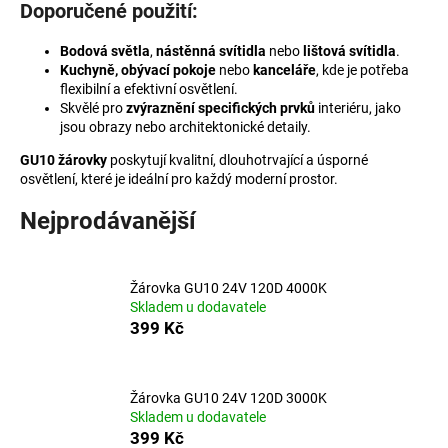
Doporučené použití:
a
j
Bodová světla
,
nástěnná svítidla
nebo
lištová svítidla
.
Kuchyně, obývací pokoje
nebo
kanceláře
, kde je potřeba
í
flexibilní a efektivní osvětlení.
t
Skvělé pro
zvýraznění specifických prvků
interiéru, jako
?
jsou obrazy nebo architektonické detaily.
GU10 žárovky
poskytují kvalitní, dlouhotrvající a úsporné
osvětlení, které je ideální pro každý moderní prostor.
Nejprodávanější
HLEDAT
Žárovka GU10 24V 120D 4000K
Skladem u dodavatele
D
399 Kč
o
p
o
Žárovka GU10 24V 120D 3000K
r
Skladem u dodavatele
u
399 Kč