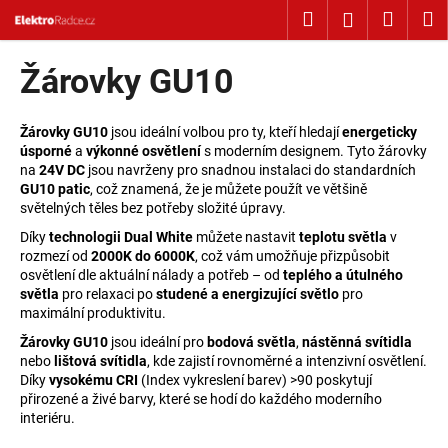
Košík
Přejít na obsah
Hledat
Nákup
M
Přihlášení
Zpět
Zpět
Žárovky GU10
C
o
Žárovky GU10
jsou ideální volbou pro ty, kteří hledají
energeticky
úsporné
a
výkonné osvětlení
s moderním designem. Tyto žárovky
p
na
24V DC
jsou navrženy pro snadnou instalaci do standardních
o
GU10 patic
, což znamená, že je můžete použít ve většině
světelných těles bez potřeby složité úpravy.
t
ř
Díky
technologii Dual White
můžete nastavit
teplotu světla
v
rozmezí od
2000K do 6000K
, což vám umožňuje přizpůsobit
e
osvětlení dle aktuální nálady a potřeb – od
teplého a útulného
b
světla
pro relaxaci po
studené a energizující světlo
pro
u
maximální produktivitu.
j
Žárovky GU10
jsou ideální pro
bodová světla
,
nástěnná svítidla
nebo
lištová svítidla
, kde zajistí rovnoměrné a intenzivní osvětlení.
e
Díky
vysokému CRI
(Index vykreslení barev) >90 poskytují
t
přirozené a živé barvy, které se hodí do každého moderního
e
interiéru.
n