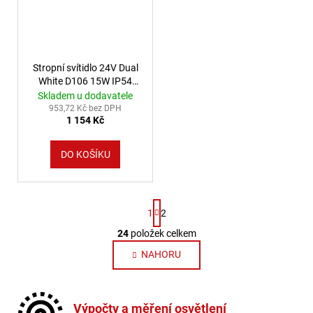
Stropní svítidlo 24V Dual
White D106 15W IP54
Barva: Bílá
Skladem u dodavatele
953,72 Kč bez DPH
1 154 Kč
DO KOŠÍKU
Stránkování
1
2
24
položek celkem
Ovládací prvky výpisu
NAHORU
Výpočty a měření osvětlení