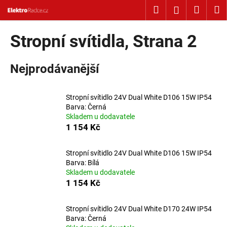
Košík
Přejít na obsah
Hledat
Nákup
M
Přihlášení
Zpět
Zpět
Stropní svítidla
, Strana 2
C
Nejprodávanější
o
p
o
Stropní svítidlo 24V Dual White D106 15W IP54
t
Barva: Černá
Skladem u dodavatele
ř
1 154 Kč
e
b
Stropní svítidlo 24V Dual White D106 15W IP54
u
Barva: Bílá
j
Skladem u dodavatele
1 154 Kč
e
t
Stropní svítidlo 24V Dual White D170 24W IP54
e
Barva: Černá
n