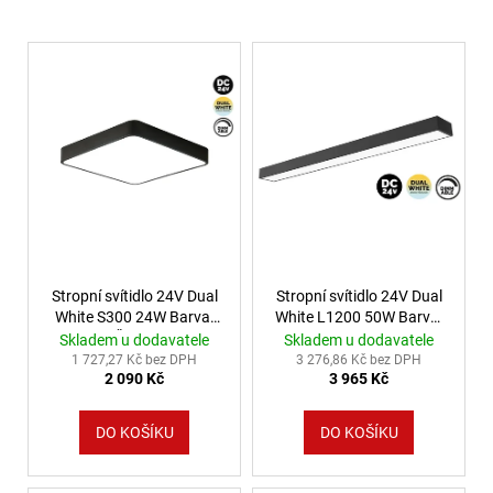
č
u
Výpis produktů
j
e
m
e
VÝPRODEJ
LED2
LIŠTOVÉ
SVÍTIDLO
MAGLINE
II
Stropní svítidlo 24V Dual
Stropní svítidlo 24V Dual
60,
White S300 24W Barva:
White L1200 50W Barva:
B
DALI
Černá
Bílá
Skladem u dodavatele
Skladem u dodavatele
24W
1 727,27 Kč bez DPH
3 276,86 Kč bez DPH
3000K/3500K/4000K
2 090 Kč
3 965 Kč
ČERNÁ
-
LED2
DO KOŠÍKU
DO KOŠÍKU
LIGHTING
2