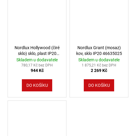
Nordlux Hollywood (čiré
Nordlux Grant (mosaz)
sklo) sklo, plast IP20
kov, sklo IP20 46635025
46645000
Skladem u dodavatele
Skladem u dodavatele
780,17 Kč bez DPH
1 875,21 Kč bez DPH
944 Kč
2 269 Kč
DO KOŠÍKU
DO KOŠÍKU