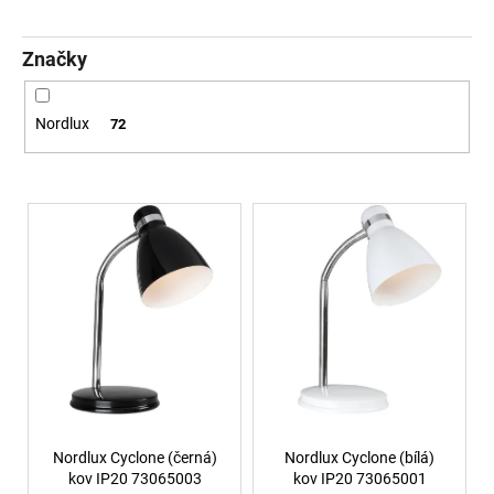
č
u
j
Značky
e
m
e
Nordlux
72
VÝPRODEJ
Výpis produktů
LED2
LIŠTOVÉ
SVÍTIDLO
MAGLINE
II
60,
B
DALI
TW
24W
3000K-
4000K
ČERNÁ
-
Nordlux Cyclone (černá)
Nordlux Cyclone (bílá)
LED2
kov IP20 73065003
kov IP20 73065001
LIGHTING