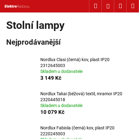
Košík
Přejít na obsah
Hledat
Nákup
M
Přihlášení
Zpět
Zpět
Stolní lampy
C
Nejprodávanější
o
p
o
Nordlux Clasi (černá) kov, plast IP20
t
2312645003
Skladem u dodavatele
ř
3 149 Kč
e
b
Nordlux Takai (béžová) textil, mramor IP20
u
2320445018
j
Skladem u dodavatele
10 079 Kč
e
t
Nordlux Fabiola (černá) kov, plast IP20
e
2220245003
n