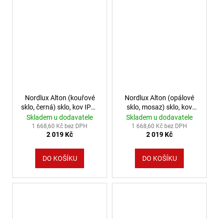
Nordlux Alton (kouřové
Nordlux Alton (opálové
sklo, černá) sklo, kov IP20
sklo, mosaz) sklo, kov
47645047
IP20 47645001
Skladem u dodavatele
Skladem u dodavatele
1 668,60 Kč bez DPH
1 668,60 Kč bez DPH
2 019 Kč
2 019 Kč
DO KOŠÍKU
DO KOŠÍKU