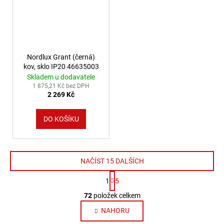
Nordlux Grant (černá)
kov, sklo IP20 46635003
Skladem u dodavatele
1 875,21 Kč bez DPH
2 269 Kč
DO KOŠÍKU
NAČÍST 15 DALŠÍCH
Stránkování
1
5
Ovládací prvky výpisu
72
položek celkem
NAHORU