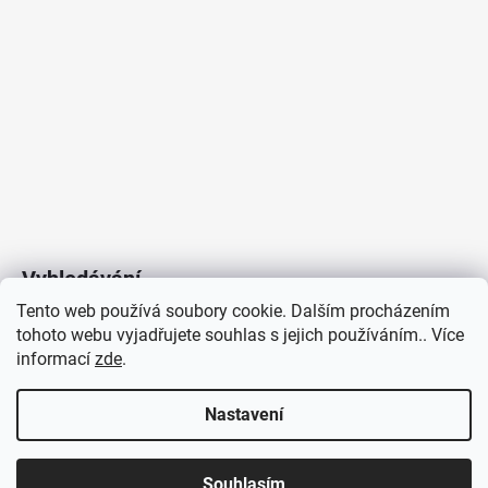
Vyhledávání
Tento web používá soubory cookie. Dalším procházením
tohoto webu vyjadřujete souhlas s jejich používáním.. Více
HLEDAT
informací
zde
.
Nastavení
Copyright 2026
Vytvořil Shoptet
/
Elektroradce.cz
. Všechna
J&K
Souhlasím
práva vyhrazena.
Pro