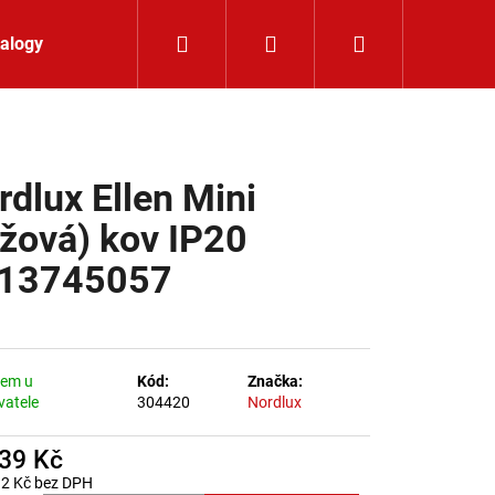
Hledat
Přihlášení
Nákupní koší
alogy
Kontakt
rdlux Ellen Mini
ůžová) kov IP20
13745057
dem u
Kód:
Značka:
vatele
304420
Nordlux
139 Kč
LIŠTOVÉ SVÍTIDLO
32 Kč bez DPH