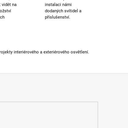
vidět na
instalaci námi
 kabelu
:
< 180cm
ožství
dodaných svítidel a
IP43 a
méně
ých
příslušenství.
iál
:
kov
iál kabelu
:
plast
atelné
:
ne
nač
:
na kabelu
a
:
do 1m
jekty interiérového a exteriérového osvětlení.
E14
vka
:
ne
ka
:
2 roky
dení
:
růžová
 informací