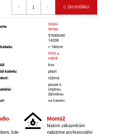
B DALI TW 24W 3000K-
 cena:
LED2 LIGHTING
DO KOŠÍKU
Stolní
orie
:
lampy
57049240
14208
 kabelu
:
< 180cm
IP43 a
méně
iál
:
kov
iál kabelu
:
plast
dení
:
růžová
pouze s
atelné
:
chytrou
žárovkou
nač
:
na kabelu
a
:
do 1m
informací
udio
Montáž
Našim zákazníkům
E14
diem, kde
nabízíme profesionální
vka
:
ne