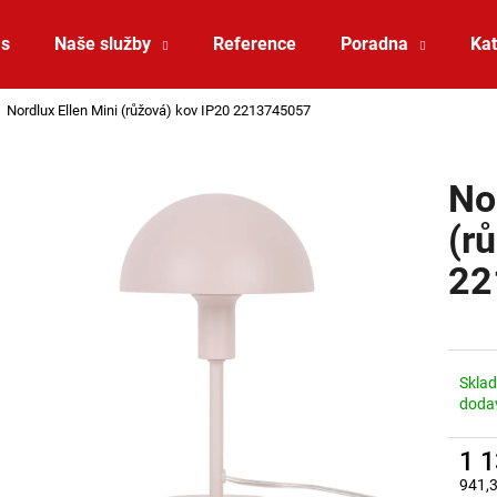
ás
Naše služby
Reference
Poradna
Kat
Nordlux Ellen Mini (růžová) kov IP20 2213745057
Co potřebujete najít?
No
HLEDAT
(r
22
Doporučujeme
Skla
doda
1 
VÝPRODEJ LED2 SPOT B, W ZÁPUSTNÉ
VÝPRODEJ LED2 
941,