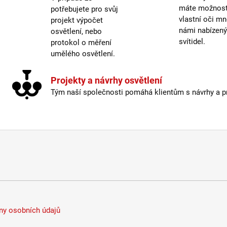
máte možnost 
potřebujete pro svůj
Délka
vlastní oči mn
projekt výpočet
Krytí
:
námi nabízen
osvětlení, nebo
Mater
svítidel.
protokol o měření
Mater
umělého osvětlení.
Stmív
Vypí
Projekty a návrhy osvětlení
Výšk
Tým naší společnosti pomáhá klientům s návrhy a pro
Závit
:
Žáro
Záru
Prove
Méně
y osobních údajů