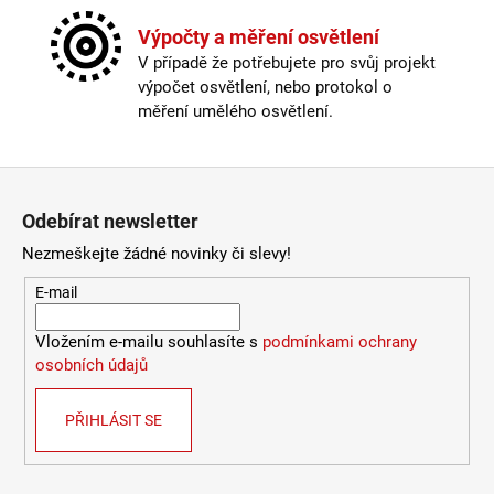
Závit
:
E14
966
Kč
Žárovka
:
ne
Výpočty a měření osvětlení
Délka kabelu
:
180-250cm
V případě že potřebujete pro svůj projekt
Krytí
:
IP43 a méně
výpočet osvětlení, nebo protokol o
Materiál
:
kov
měření umělého osvětlení.
Nastavitelná hlava
:
ano
Odpojitelný kabel
:
ne
Provedení
:
chrom, opálové sklo
Zápatí
Stmívatelné
:
pouze s chytrou žárovkou
Odebírat newsletter
Vypínač
:
na kabelu
Výška
:
do 1m
Nezmeškejte žádné novinky či slevy!
Závit
:
E14
E-mail
Žárovka
:
ne
Méně informací
Vložením e-mailu souhlasíte s
podmínkami ochrany
osobních údajů
PŘIHLÁSIT SE