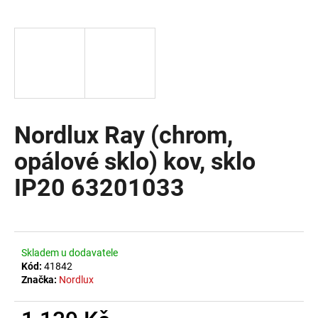
a
j
í
t
?
Nordlux Ray (chrom,
opálové sklo) kov, sklo
HLEDAT
IP20 63201033
D
o
Skladem u dodavatele
p
Kód:
41842
o
Značka:
Nordlux
r
u