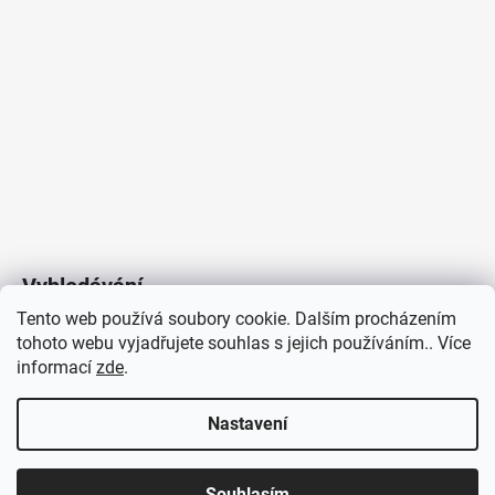
Vyhledávání
Tento web používá soubory cookie. Dalším procházením
tohoto webu vyjadřujete souhlas s jejich používáním.. Více
HLEDAT
informací
zde
.
Nastavení
Copyright 2026
Vytvořil Shoptet
/
Elektroradce.cz
. Všechna
J&K
Souhlasím
práva vyhrazena.
Pro