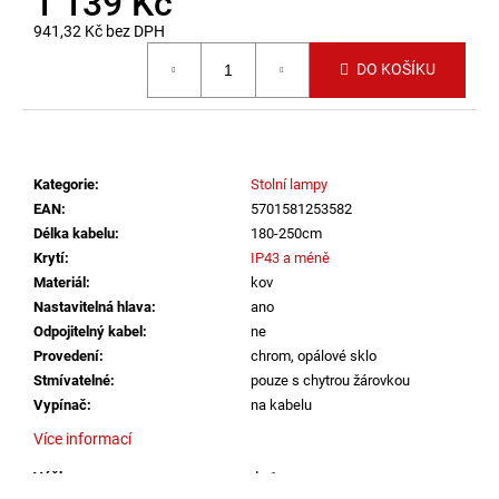
1 139 Kč
č
u
941,32 Kč bez DPH
j
Měrná cena:
DO KOŠÍKU
e
m
e
Kategorie
:
Stolní lampy
SVÍTIDLO
CIRCLE
EAN
:
5701581253582
120
Délka kabelu
:
180-250cm
P-
Krytí
:
IP43 a méně
Z,
Materiál
:
kov
B
TRIAC
Nastavitelná hlava
:
ano
DIM
Odpojitelný kabel
:
ne
100W
Provedení
:
chrom, opálové sklo
3000K
ZÁVĚSNÁ
Stmívatelné
:
pouze s chytrou žárovkou
ČERNÁ
Vypínač
:
na kabelu
-
LED2
Více informací
LIGHTING
Výška
:
do 1m
13