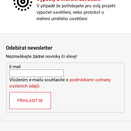
Délka kabelu
:
180-250cm
V případě že potřebujete pro svůj projekt
Krytí
:
IP43 a méně
výpočet osvětlení, nebo protokol o
Materiál
:
kov
měření umělého osvětlení.
Nastavitelná hlava
:
ano
Odpojitelný kabel
:
ne
Provedení
:
bílá
Zápatí
Stmívatelné
:
pouze s chytrou žárovkou
Odebírat newsletter
Vypínač
:
na lampičce
Výška
:
do 1m
Nezmeškejte žádné novinky či slevy!
Závit
:
GU10
E-mail
Žárovka
:
ne
Méně informací
Vložením e-mailu souhlasíte s
podmínkami ochrany
osobních údajů
PŘIHLÁSIT SE