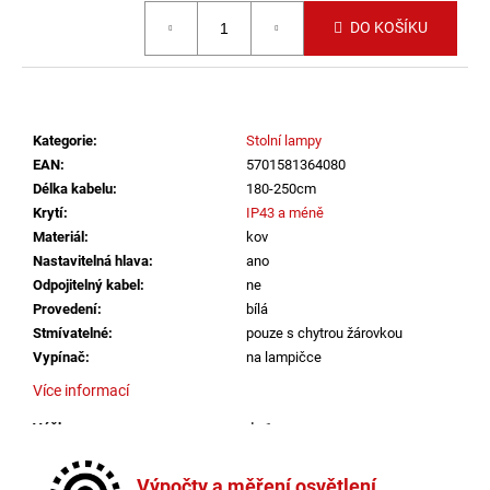
č
Měrná cena:
u
DO KOŠÍKU
j
e
m
e
Kategorie
:
Stolní lampy
EAN
:
5701581364080
VÝPRODEJ
Délka kabelu
:
180-250cm
LED2
Krytí
:
IP43 a méně
SPOT
Materiál
:
kov
B,
W
Nastavitelná hlava
:
ano
ZÁPUSTNÉ
Odpojitelný kabel
:
ne
BÍLÉ
Provedení
:
bílá
-
Stmívatelné
:
pouze s chytrou žárovkou
LED2
LIGHTING
Vypínač
:
na lampičce
1
Více informací
825
Kč
Výška
:
do 1m
Závit
:
GU10
Žárovka
:
ne
Výpočty a měření osvětlení