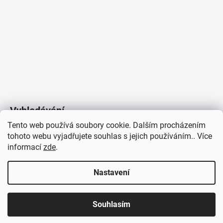
Vyhledávání
Tento web používá soubory cookie. Dalším procházením
tohoto webu vyjadřujete souhlas s jejich používáním.. Více
HLEDAT
informací
zde
.
Nastavení
Copyright 2026
Vytvořil Shoptet
/
Elektroradce.cz
. Všechna
J&K
Souhlasím
práva vyhrazena.
Pro