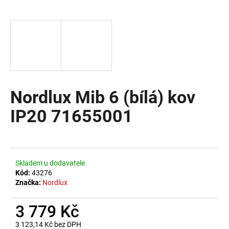
a
j
í
t
?
Nordlux Mib 6 (bílá) kov
IP20 71655001
HLEDAT
D
Skladem u dodavatele
o
Kód:
43276
Značka:
Nordlux
p
o
3 779 Kč
r
u
3 123,14 Kč bez DPH