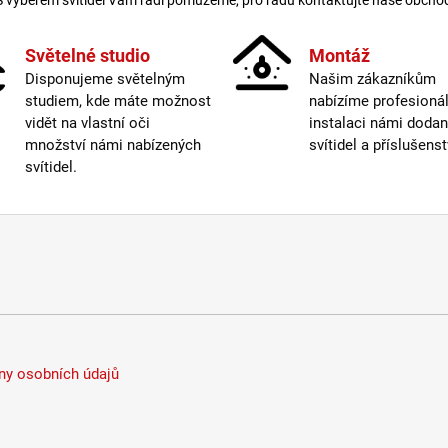
S výběrem svítidel Vám rádi pomůžeme, pro radu kontaktujte naše obcho
Světelné studio
Montáž
Disponujeme světelným
Našim zákazníkům
studiem, kde máte možnost
nabízíme profesionál
vidět na vlastní oči
instalaci námi doda
množství námi nabízených
svítidel a příslušenst
svítidel.
y osobních údajů