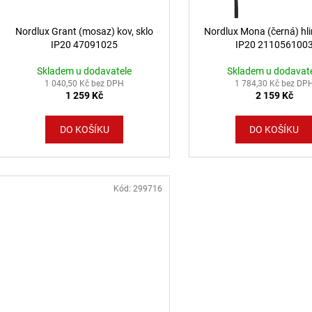
Nordlux Grant (mosaz) kov, sklo
Nordlux Mona (černá) hlin
IP20 47091025
IP20 211056100
Skladem u dodavatele
Skladem u dodavat
1 040,50 Kč bez DPH
1 784,30 Kč bez DP
1 259 Kč
2 159 Kč
DO KOŠÍKU
DO KOŠÍKU
Kód:
299716