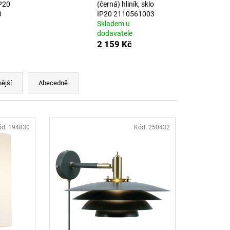
B DALI TW 24W 3000K-
IP20
(černá) hliník, sklo
LED2 LIGHTING
0
IP20 2110561003
Skladem u
dodavatele
2 159 Kč
ější
Abecedně
ód:
194830
Kód:
250432