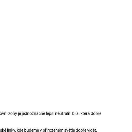
cí prvky výpisu
ovní zóny je jednoznačně lepší neutrální bílá, která dobře
ké linky, kde budeme v přirozeném světle dobře vidět.