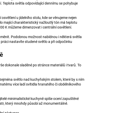
í. Teplota světla odpovídající dennímu se pohybuje
osvětlení u jídelního stolu, kde se věnujeme nejen
lo mající charakteristický nažloutlý tón má teplotu
 700 K můžeme dimenzovat i centrální osvětlení.
y měnit. Podobnou možnost nabídnou i některá světla
 práci nastavíte studené světlo a při odpočinku
ně
e vše dokonale sladěné po stránce materiálů i tvarů. To
 zejména světlo nad kuchyňským stolem, které by s ním
ranatému více ladí svítidla hranatého či obdélníkového
jitelé minimalistické kuchyně spíše ocení zapuštěné
ustr, který mnohdy působí až monumentálně.