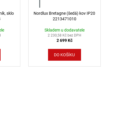
ík, sklo
Nordlux Bretagne (šedá) kov IP20
3
2213471010
ele
Skladem u dodavatele
H
2 230,58 Kč bez DPH
2 699 Kč
DO KOŠÍKU