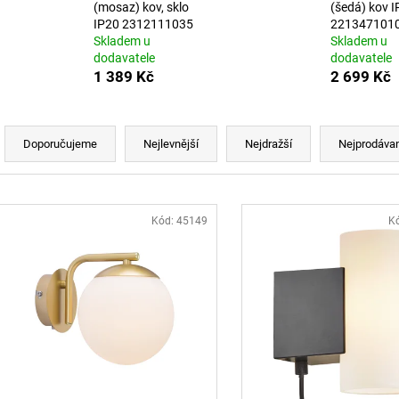
BÍLÉ - LED2 LIGHTING
MAGLINE II 60, 
(mosaz) kov, sklo
(šedá) kov 
4000K ČERNÁ - 
1 825 Kč
IP20 2312111035
221347101
4 106 Kč
Skladem u
Skladem u
dodavatele
dodavatele
1 389 Kč
2 699 Kč
Řazení produktů
Doporučujeme
Nejlevnější
Nejdražší
Nejprodávan
Výpis produktů
Kód:
45149
K