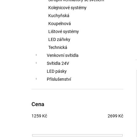
MAGO II M, B DALI DIM 10W 3000K
ČERNÁ - LED2 LIGHTING
Kolejnicové systémy
2 772 Kč
Kuchyňská
Koupelnová
Lištové systémy
LED zářivky
Technická
Venkovní svítidla
Svítidla 24V
LED pásky
Příslušenství
Cena
1259
Kč
2699
Kč