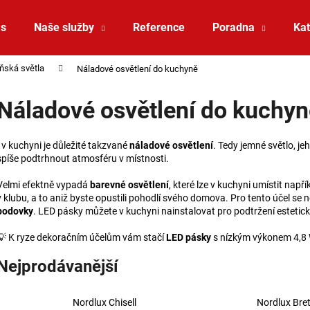
ás
Naše služby
Reference
Poradna
Kat
ňská světla
Náladové osvětlení do kuchyně
Co potřebujete najít?
Náladové osvětlení do kuchyn
HLEDAT
I v kuchyni je důležité takzvané
náladové osvětlení
. Tedy jemné světlo, je
spíše podtrhnout atmosféru v místnosti.
Velmi efektně vypadá
barevné osvětlení
, které lze v kuchyni umístit nap
Doporučujeme
v klubu, a to aniž byste opustili pohodlí svého domova. Pro tento účel se 
bodovky
. LED pásky můžete v kuchyni nainstalovat pro podtržení estetic
💡 K ryze dekoračním účelům vám stačí
LED pásky
s nízkým výkonem 4,8 
Nejprodávanější
VÝPRODEJ LED2 SPOT B, W ZÁPUSTNÉ
VÝPRODEJ LED2 
Nordlux Chisell
Nordlux Bre