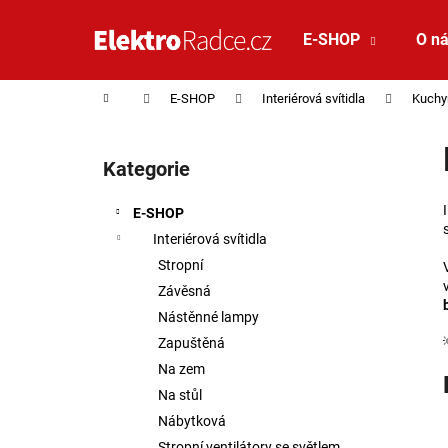
Košík
Přejít na obsah
E-SHOP
O n
Zpět
Zpět
do
do
Domů
E-SHOP
Interiérová svítidla
Kuchy
obchodu
obchodu
Postranní panel
Kategorie
Přeskočit kategorie
E-SHOP
Interiérová svítidla
Stropní
Závěsná
Nástěnné lampy
Zapuštěná
Na zem
Na stůl
Nábytková
VÝPRODEJ LED2 LIŠTOVÉ SVÍTIDLO
Stropní ventilátory se světlem