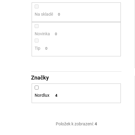
Na skladě
0
Novinka
0
Tip
0
Značky
Nordlux
4
Položek k zobrazení:
4