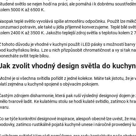
Studené světlo se nejen hodí na práci, ale pomáhá i k dobrému soustředěn
kolem 5000 K až 6500 K.
Naopak teplé světlo vyvolává spíše atmosféru odpočinku. Použít lze měkčí 
konzumaci potravin, ale také u jídla příjemně konverzujeme. Teplé bílé svět
kolem 2400 K až 3500 K. Jakožto teplejší zdroj světla s teplotou kolem 2
Z tohoto důvodu je vhodné v kuchyni použít i LED pásky s možností barv
pod kuchyňskou linku. Lze u nich přizpůsobit chromatičnost a vy si tak na
ponecháte svítit teple bílou.
Jak zvolit vhodný design světla do kuchy
Možné je si všechna svítidla pořídit z jedné kolekce. Máte tak jistotu, že j
platí zejména u kuchyně spojené s obývacím pokojem.
Častým zdrojem disharmonie, která pak ruší výsledný designový dojem je
mělo tvarově ladit. Ke kulatému stolu se hodí kulaté svítidlo, zatímco k h
tvaru.
Co se týče konkrétní designové inspirace, alespoň obecně lze uvést, že ma
bodovky, zatímco rustikálně pojatá kuchyně unese i náročně provedený l