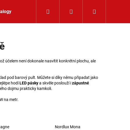
Hledat
Přihlášení
Nákupní koší
alogy
Kontakt
ě
hož účelem není dokonale nasvítit konkrétní plochu, ale
říklad pod barový pult. Můžete si díky němu připadat jako
nejlépe hodí
LED pásky
a skvěle poslouží i
zápustné
kého dojmu prakticky kamkoli.
W na metr.
LIŠTOVÉ SVÍTIDLO
tagne
Nordlux Mona