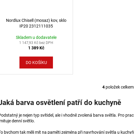
Nordlux Chisell (mosaz) kov, sklo
IP20 2312111035
Skladem u dodavatele
1 147,93 Kč bez DPH
1 389 Kč
DO KOŠÍKU
4
položek celkem
Ovláda
Jaká barva osvětlení patří do kuchyně
Podstatný je nejen typ svítidel, ale i vhodně zvolená barva světla. Pro prac
imituje denní světlo.
To bychom tak měli mít na paměti zejména při navrhování světla u kuchyňs