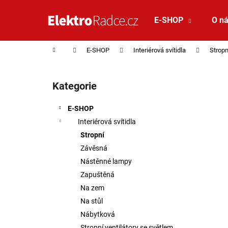
Košík
Přejít na obsah
E-SHOP
O n
Zpět
Zpět
do
do
Domů
E-SHOP
Interiérová svítidla
Stropn
obchodu
obchodu
Postranní panel
Kategorie
Přeskočit kategorie
E-SHOP
Interiérová svítidla
Stropní
Závěsná
Nástěnné lampy
Zapuštěná
Na zem
Na stůl
Nábytková
VÝPRODEJ VZORKU - LED2 STROPNÍ
Stropní ventilátory se světlem