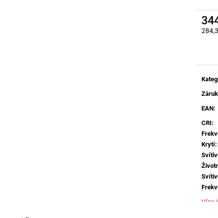
BROUŠENÝ STŘÍBRNÝ HLINÍK A AKRYL
BALENÍ: 10M BA
LED 50W 230V 3000K IP20
9 216 Kč
STMÍVATELNÉ - NOVA LUCE
34
9 078 Kč
284,
Měrná
Kateg
Záru
EAN
:
CRI
:
Frekv
Krytí
:
Svítiv
Život
Svítiv
Frekv
Více 