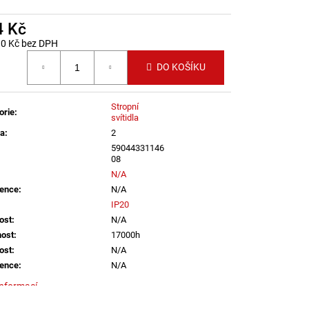
LENÍ
4 Kč
30 Kč bez DPH
 cena:
DO KOŠÍKU
Stropní
orie
:
svítidla
ka
:
2
59044331146
08
N/A
ence
:
N/A
IP20
ost
:
N/A
nost
:
17000h
ost
:
N/A
ence
:
N/A
informací