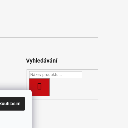
Vyhledávání
HLEDAT
Souhlasím
t
/ J&K Pro