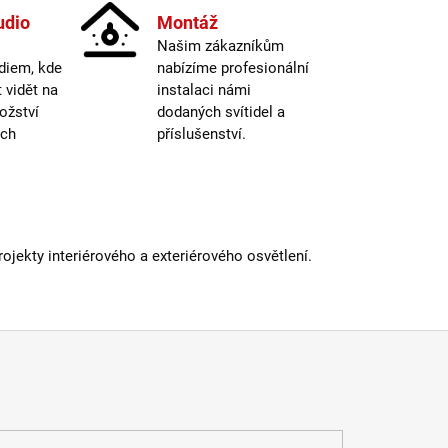
nost
:
17000.000000
udio
Montáž
IP20
Našim zákazníkům
N/A
diem, kde
nabízíme profesionální
 informací
vidět na
instalaci námi
ožství
dodaných svítidel a
ých
příslušenství.
jekty interiérového a exteriérového osvětlení.