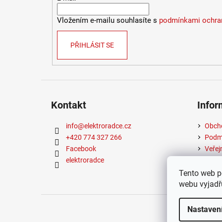
Vložením e-mailu souhlasíte s
podmínkami ochran
PŘIHLÁSIT SE
Kontakt
Infor
info
@
elektroradce.cz
Obch
+420 774 327 266
Podmí
Facebook
Veřej
elektroradce
Tento web p
webu vyjadřu
Copyrigh
Nastaven