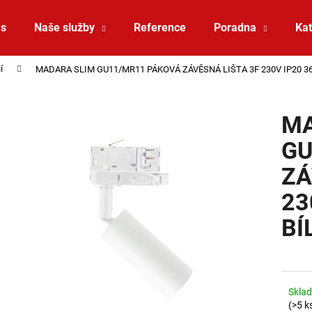
ás
Naše služby
Reference
Poradna
Kat
í
MADARA SLIM GU11/MR11 PÁKOVÁ ZÁVĚSNÁ LIŠTA 3F 230V IP20 3
Co potřebujete najít?
MA
HLEDAT
GU
ZÁ
Doporučujeme
23
BÍ
Sklad
ZÁVĚSNÉ SVÍTIDLO RANDO THIN
SAUNA LED PÁSE
(>5 k