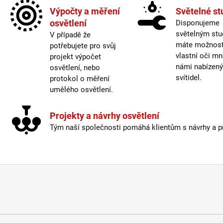
Život
Výpočty a měření
Světelné st
Krytí
:
osvětlení
Disponujeme
CRI
:
světelným stu
V případě že
Méně
máte možnost 
potřebujete pro svůj
vlastní oči mn
projekt výpočet
námi nabízen
osvětlení, nebo
svítidel.
protokol o měření
umělého osvětlení.
Projekty a návrhy osvětlení
Tým naší společnosti pomáhá klientům s návrhy a pro