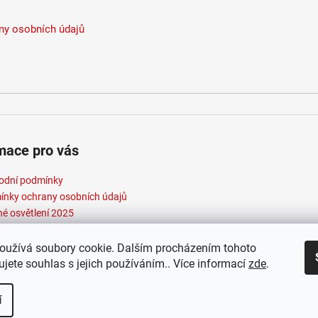
y osobních údajů
mace pro vás
odní podmínky
nky ochrany osobních údajů
né osvětlení 2025
oužívá soubory cookie. Dalším procházením tohoto
jete souhlas s jejich používáním.. Více informací
zde
.
t 2026
Elektroradce.cz
. Všechna práva vyhrazena.
Vytvořil Shopte
í