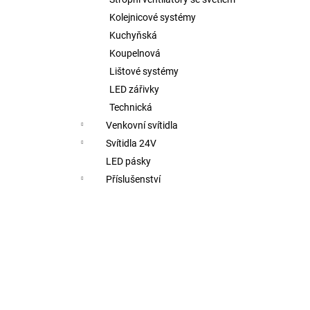
SVÍTIDLO MONO SLIM 40, B 30W 2CCT
3000K/4000K ČERNÁ - LED2 LIGHTING
Kolejnicové systémy
2 632 Kč
Kuchyňská
Koupelnová
Lištové systémy
LED zářivky
Technická
Venkovní svítidla
Svítidla 24V
LED pásky
Příslušenství