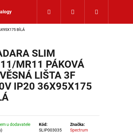
Hledat
Přihlášení
Nákupní koší
alogy
Kontakt
6X95X175 BÍLÁ
DARA SLIM
11/MR11 PÁKOVÁ
VĚSNÁ LIŠTA 3F
0V IP20 36X95X175
LÁ
em u dodavatele
Kód:
Značka:
K 24V RGBW 9,6W IP65
s)
SLIP003035
Spectrum