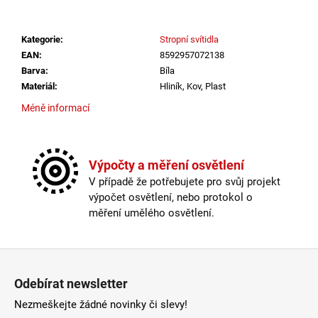
č
u
j
Kategorie
:
Stropní svítidla
e
EAN
:
8592957072138
m
Barva
:
Bíla
e
Materiál
:
Hliník, Kov, Plast
Méně informací
LED2
STROPNÍ
SVÍTIDLO
TORO
Výpočty a měření osvětlení
40
V případě že potřebujete pro svůj projekt
P/N,
W
výpočet osvětlení, nebo protokol o
DALI
měření umělého osvětlení.
TW/PUSH
TW
32+8W
Zápatí
3000K-
4000K
BÍLÁ
Odebírat newsletter
-
LED2
Nezmeškejte žádné novinky či slevy!
LIGHTING