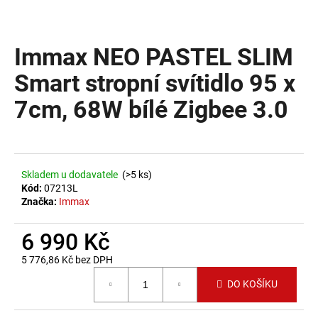
a
j
Immax NEO PASTEL SLIM
í
t
Smart stropní svítidlo 95 x
?
7cm, 68W bílé Zigbee 3.0
HLEDAT
Skladem u dodavatele
(>5 ks)
Kód:
07213L
Značka:
Immax
D
6 990 Kč
o
p
5 776,86 Kč bez DPH
o
Měrná cena:
DO KOŠÍKU
r
u