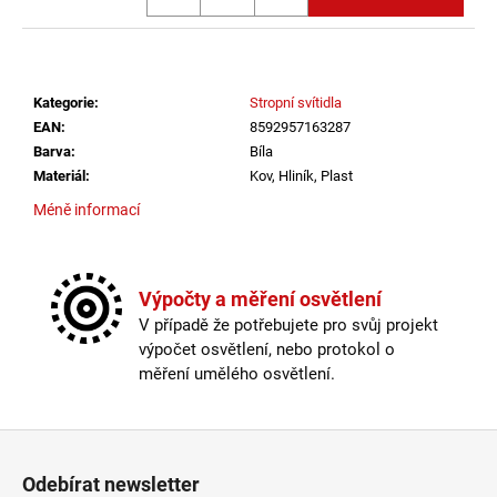
č
u
j
e
m
Kategorie
:
Stropní svítidla
e
EAN
:
8592957163287
Barva
:
Bíla
Materiál
:
Kov, Hliník, Plast
LED2
STROPNÍ
Méně informací
SVÍTIDLO
TORO
40
P/N,
Výpočty a měření osvětlení
W
DALI
V případě že potřebujete pro svůj projekt
TW/PUSH
výpočet osvětlení, nebo protokol o
TW
měření umělého osvětlení.
32+8W
3000K-
4000K
BÍLÁ
Zápatí
-
LED2
Odebírat newsletter
LIGHTING