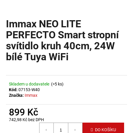
a
j
Immax NEO LITE
í
t
PERFECTO Smart stropní
?
svítidlo kruh 40cm, 24W
bílé Tuya WiFi
HLEDAT
Skladem u dodavatele
(>5 ks)
Kód:
07153-W40
D
Značka:
Immax
o
p
899 Kč
o
742,98 Kč bez DPH
r
Měrná cena:
u
DO KOŠÍKU