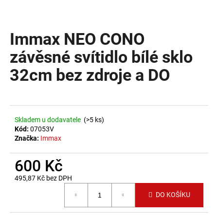
a
j
Immax NEO CONO
í
t
závěsné svítidlo bílé sklo
?
32cm bez zdroje a DO
HLEDAT
Skladem u dodavatele
(>5 ks)
Kód:
07053V
Značka:
Immax
D
600 Kč
o
p
495,87 Kč bez DPH
o
Měrná cena:
DO KOŠÍKU
r
u