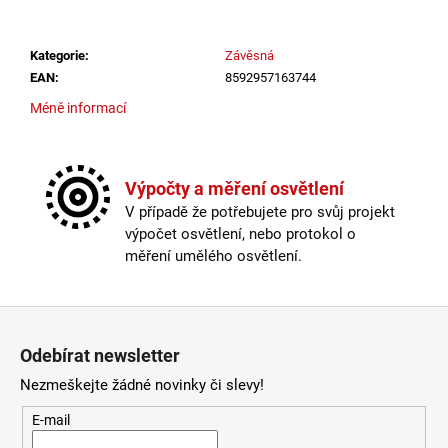
č
u
j
Kategorie
:
Závěsná
e
EAN
:
8592957163744
m
Méně informací
e
VÝPRODEJ
Výpočty a měření osvětlení
LED2
LIŠTOVÉ
V případě že potřebujete pro svůj projekt
SVÍTIDLO
výpočet osvětlení, nebo protokol o
MAGO
měření umělého osvětlení.
II
M,
B
DALI
Zápatí
DIM
10W
Odebírat newsletter
3000K
ČERNÁ
Nezmeškejte žádné novinky či slevy!
-
LED2
E-mail
LIGHTING